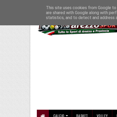
HOME
CHI SIAMO
COLLABORA CON NOI
SE SBAGLIAMO... CORREGG
This site uses cookies from Google to d
are shared with Google along with perf
statistics, and to detect and address 
CALCIO
BASKET
VOLLEY