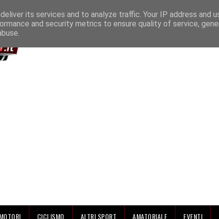
IAMO
eliver its services and to analyze traffic. Your IP address and 
ormance and security metrics to ensure quality of service, gen
abuse.
MOTORI
CICLISMO
ALTRI SPORT
AMATORIALE
EVENTI