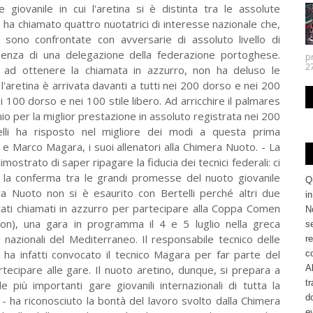
 giovanile in cui l'aretina si è distinta tra le assolute
 ha chiamato quattro nuotatrici di interesse nazionale che,
 sono confrontate con avversarie di assoluto livello di
esenza di una delegazione della federazione portoghese.
p
27.
o ad ottenere la chiamata in azzurro, non ha deluso le
l'aretina è arrivata davanti a tutti nei 200 dorso e nei 200
 100 dorso e nei 100 stile libero. Ad arricchire il palmares
io per la miglior prestazione in assoluto registrata nei 200
telli ha risposto nel migliore dei modi a questa prima
 Marco Magara, i suoi allenatori alla Chimera Nuoto. - La
mostrato di saper ripagare la fiducia dei tecnici federali: ci
la conferma tra le grandi promesse del nuoto giovanile
Q
era Nuoto non si è esaurito con Bertelli perché altri due
i
tati chiamati in azzurro per partecipare alla Coppa Comen
No
on), una gara in programma il 4 e 5 luglio nella greca
se
e nazionali del Mediterraneo. Il responsabile tecnico delle
re
, ha infatti convocato il tecnico Magara per far parte del
c
artecipare alle gare. Il nuoto aretino, dunque, si prepara a
Al
tr
 più importanti gare giovanili internazionali di tutta la
d
- ha riconosciuto la bontà del lavoro svolto dalla Chimera
ev