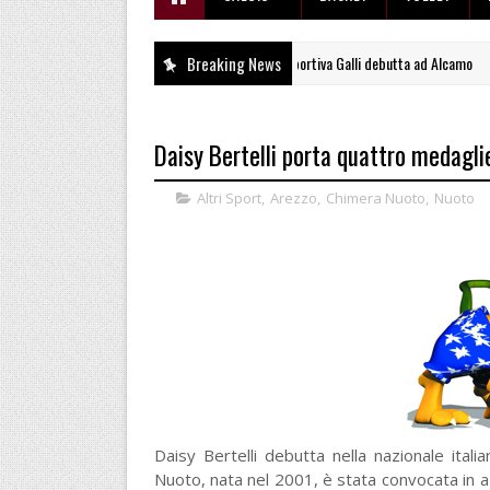
Svelato il calendario la Polisportiva Galli debutta ad Alcamo
Breaking News
BASKET
Daisy Bertelli porta quattro medaglie
Altri Sport
,
Arezzo
,
Chimera Nuoto
,
Nuoto
Daisy Bertelli debutta nella nazionale ital
Nuoto, nata nel 2001, è stata convocata in