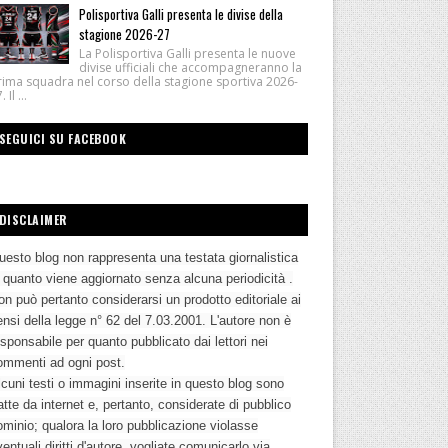
Polisportiva Galli presenta le divise della
stagione 2026-27
La Polisportiva Galli presenta le nuove
divise ufficiali che accompagneranno la
rima squadra nel corso della stagione sportiva 2026-
 Il ...
SEGUICI SU FACEBOOK
DISCLAIMER
uesto blog non rappresenta una testata giornalistica
n quanto viene aggiornato senza alcuna periodicità .
n può pertanto considerarsi un prodotto editoriale ai
nsi della legge n° 62 del 7.03.2001. L'autore non è
sponsabile per quanto pubblicato dai lettori nei
ommenti ad ogni post.
cuni testi o immagini inserite in questo blog sono
atte da internet e, pertanto, considerate di pubblico
ominio; qualora la loro pubblicazione violasse
entuali diritti d'autore, vogliate comunicarlo via