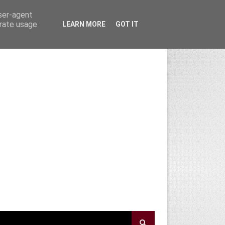
user-agent
erate usage
LEARN MORE
GOT IT