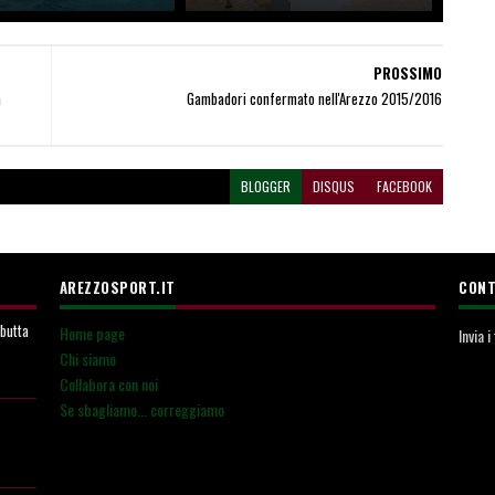
PROSSIMO
a
Gambadori confermato nell'Arezzo 2015/2016
BLOGGER
DISQUS
FACEBOOK
AREZZOSPORT.IT
CONT
ebutta
Home page
Invia 
Chi siamo
Collabora con noi
Se sbagliamo... correggiamo