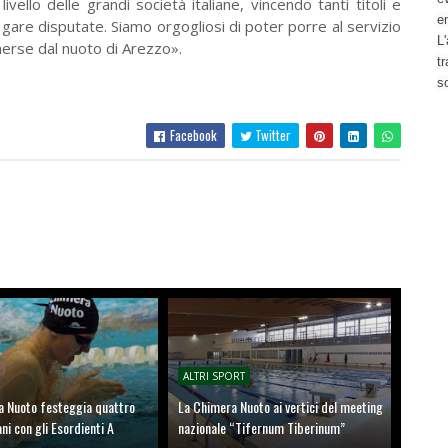
livello delle grandi società italiane, vincendo tanti titoli e
e
le gare disputate. Siamo orgogliosi di poter porre al servizio
L'
merse dal nuoto di Arezzo».
t
s
Facebook
Twitter
ALTRI SPORT
a Nuoto festeggia quattro
La Chimera Nuoto ai vertici del meeting
ani con gli Esordienti A
nazionale “Tifernum Tiberinum”