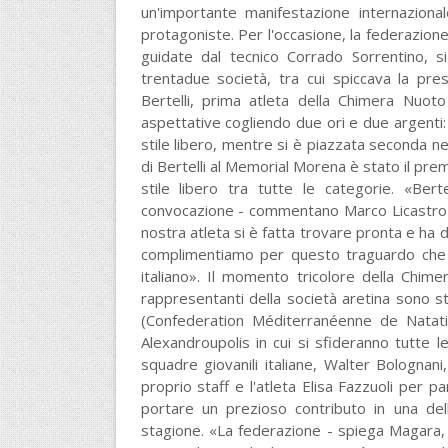
un'importante manifestazione internazionale
protagoniste. Per l'occasione, la federazione
guidate dal tecnico Corrado Sorrentino, si
trentadue società, tra cui spiccava la pr
Bertelli, prima atleta della Chimera Nuot
aspettative cogliendo due ori e due argenti: 
stile libero, mentre si è piazzata seconda nei
di Bertelli al Memorial Morena è stato il prem
stile libero tra tutte le categorie. «Ber
convocazione - commentano Marco Licastro e
nostra atleta si è fatta trovare pronta e ha di
complimentiamo per questo traguardo che 
italiano». Il momento tricolore della Chim
rappresentanti della società aretina sono s
(Confederation Méditerranéenne de Natati
Alexandroupolis in cui si sfideranno tutte l
squadre giovanili italiane, Walter Bolognani
proprio staff e l'atleta Elisa Fazzuoli per p
portare un prezioso contributo in una delle
stagione. «La federazione - spiega Magara, 