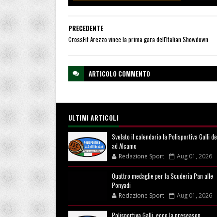
PRECEDENTE
CrossFit Arezzo vince la prima gara dell'Italian Showdown
ARTICOLO
COMMENTO
ULTIMI ARTICOLI
Svelato il calendario la Polisportiva Galli d
ad Alcamo
Redazione Sport
Aug 01, 2026
Quattro medaglie per la Scuderia Pan alle
Ponyadi
Redazione Sport
Aug 01, 2026
Polisportiva Galli, ecco la preseason