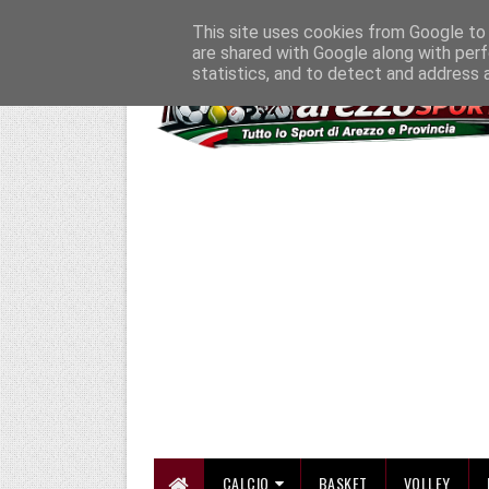
HOME
CHI SIAMO
COLLABORA CON NOI
SE SBAGLIAMO... CORREGG
This site uses cookies from Google to d
are shared with Google along with perf
statistics, and to detect and address 
CALCIO
BASKET
VOLLEY