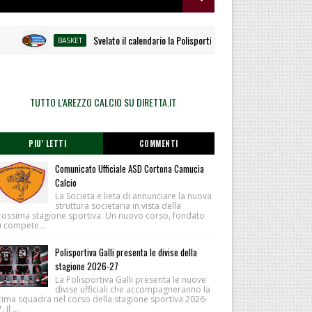
Svelato il calendario la Polisportiva Galli debutta ad Alcamo
BASKET
TUTTO L'AREZZO CALCIO SU DIRETTA.IT
PIU' LETTI
COMMENTI
Comunicato Ufficiale ASD Cortona Camucia
Calcio
La Societa e lieta di annunciare la nuova
struttura societaria in vista della
rossima stagione sportiva. Un nuovo corso, fondato
u compete...
Polisportiva Galli presenta le divise della
stagione 2026-27
La Polisportiva Galli presenta le nuove
divise ufficiali che accompagneranno la
rima squadra nel corso della stagione sportiva 2026-
 Il ...