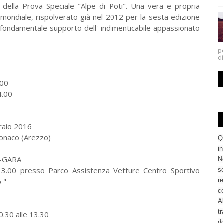
so della Prova Speciale "Alpe di Poti". Una vera e propria
lo mondiale, rispolverato già nel 2012 per la sesta edizione
al fondamentale supporto dell' indimenticabile appassionato
po
di
.00
4.00
raio 2016
onaco (Arezzo)
Q
i
-GARA
No
13.00 presso Parco Assistenza Vetture Centro Sportivo
se
 "
re
c
Al
tr
.30 alle 13.30
d