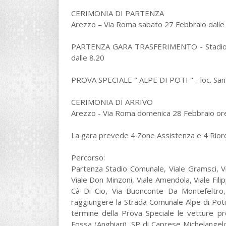
CERIMONIA DI PARTENZA
Arezzo – Via Roma sabato 27 Febbraio dalle
PARTENZA GARA TRASFERIMENTO - Stadio Co
dalle 8.20
PROVA SPECIALE " ALPE DI POTI " - loc. San 
CERIMONIA DI ARRIVO
Arezzo - Via Roma domenica 28 Febbraio or
La gara prevede 4 Zone Assistenza e 4 Riord
Percorso:
Partenza Stadio Comunale, Viale Gramsci, Via
Viale Don Minzoni, Viale Amendola, Viale Fi
Cà Di Cio, Via Buonconte Da Montefeltro
raggiungere la Strada Comunale Alpe di Pot
termine della Prova Speciale le vetture pr
Fossa (Anghiari), SP di Caprese Michelangelo