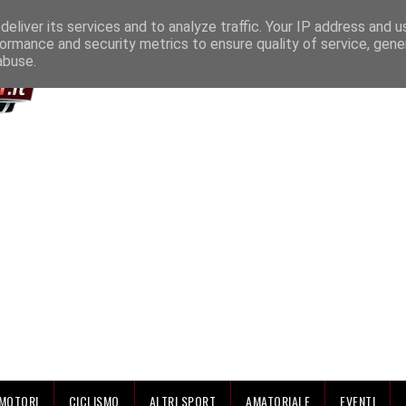
IAMO
eliver its services and to analyze traffic. Your IP address and 
ormance and security metrics to ensure quality of service, gen
abuse.
MOTORI
CICLISMO
ALTRI SPORT
AMATORIALE
EVENTI