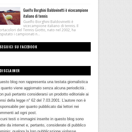
Guelfo Borghini Baldovinetti è vicecampione
italiano di tennis
Guelfo Borghini Baldovinetti è
vicecampione italiano di tennis. Il
rtacolori del Tennis Giotto, nato nel 2002, ha
sputato i campionati n...
SEGUICI SU FACEBOOK
DISCLAIMER
uesto blog non rappresenta una testata giornalistica
n quanto viene aggiornato senza alcuna periodicità .
n può pertanto considerarsi un prodotto editoriale ai
nsi della legge n° 62 del 7.03.2001. L'autore non è
sponsabile per quanto pubblicato dai lettori nei
ommenti ad ogni post.
cuni testi o immagini inserite in questo blog sono
atte da internet e, pertanto, considerate di pubblico
ominio; qualora la loro pubblicazione violasse