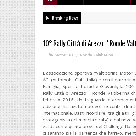
Breaking News
10° Rally Città di Arezzo " Ronde Valt
Motori
,
Rally
,
Ronde Valtiberina
L'associazione sportiva "Valtiberina Motor
ACI (Automobil Club Italia) e con il patrocini
Famiglia, Sport e Politiche Giovanili, la 10
Rally Città di Arezzo - Ronde Valtiberina ch
febbraio 2016. Un traguardo estremamente
edizione ha avuto notevoli riscontri di i
internazionale. Basti ricordare, tra gli altri
protagonista del mondiale rally) e dal nove 
valida come quinta prova del Challenge Rac
ci saranno sia la partenza che l'arrivo, men