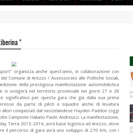
iberina "
 Sport" organizza anche quest'anno, in collaborazione con
o del Comune di Arezzo / Assessorato alle Poiltiche Sociali,
^ edizione della prestigiosa manifestazione automobilistica
e si svolgerà nel territorio provinciale nei giorni 27 e 28
p
s
 significativo per questa gara che già dalla sua prima
nteresse da parte di piloti e squadre anche di levatura
, gli allori conquistati dal neozelandese Hayden Paddon (oggi
volte Campione Italiano Paolo Andreucci. La manifestazione,
eday Terra 2015-2016, avrà base logistica ad Arezzo, dove
p
tre il percorso di gara avrà uno sviluppo di 270 Km, con i
27.