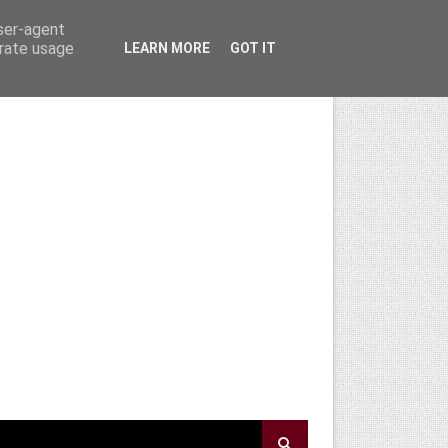
user-agent
erate usage
LEARN MORE
GOT IT