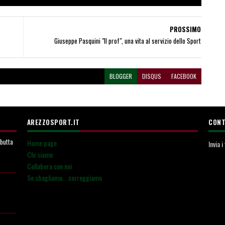
PROSSIMO
Giuseppe Pasquini "Il prof", una vita al servizio dello Sport
BLOGGER
DISQUS
FACEBOOK
AREZZOSPORT.IT
CONT
ebutta
Home page
Invia 
Chi siamo
Collabora con noi
Se sbagliamo... correggiamo