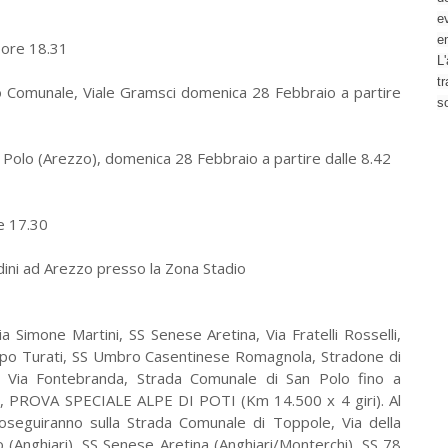
ev
e
 ore 18.31
L'
t
munale, Viale Gramsci domenica 28 Febbraio a partire
s
Polo (Arezzo), domenica 28 Febbraio a partire dalle 8.42
e 17.30
ini ad Arezzo presso la Zona Stadio
 Simone Martini, SS Senese Aretina, Via Fratelli Rosselli,
lippo Turati, SS Umbro Casentinese Romagnola, Stradone di
, Via Fontebranda, Strada Comunale di San Polo fino a
i, PROVA SPECIALE ALPE DI POTI (Km 14.500 x 4 giri). Al
oseguiranno sulla Strada Comunale di Toppole, Via della
 (Anghiari), SS Senese Aretina (Anghiari/Monterchi), SS 78