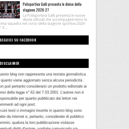
Polisportiva Galli presenta le divise della
stagione 2026-27
La Polisportiva Galli presenta le nuove
divise ufficiali che accompagneranno la
rima squadra nel corso della stagione sportiva 2026-
 Il ...
SEGUICI SU FACEBOOK
DISCLAIMER
uesto blog non rappresenta una testata giornalistica
n quanto viene aggiornato senza alcuna periodicità .
n può pertanto considerarsi un prodotto editoriale ai
nsi della legge n° 62 del 7.03.2001. L'autore non è
sponsabile per quanto pubblicato dai lettori nei
ommenti ad ogni post.
cuni testi o immagini inserite in questo blog sono
atte da internet e, pertanto, considerate di pubblico
ominio; qualora la loro pubblicazione violasse
entuali diritti d'autore, vogliate comunicarlo via