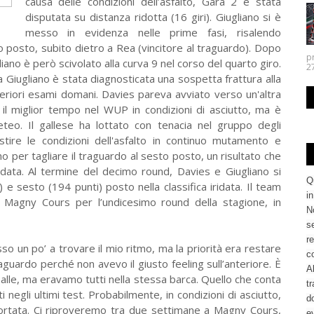
causa delle condizioni dell’asfalto, Gara 2 è stata
disputata su distanza ridotta (16 giri). Giugliano si è
messo in evidenza nelle prime fasi, risalendo
do posto, subito dietro a Rea (vincitore al traguardo). Dopo
p
aliano è però scivolato alla curva 9 nel corso del quarto giro.
27.
a Giugliano è stata diagnosticata una sospetta frattura alla
eriori esami domani. Davies pareva avviato verso un'altra
il miglior tempo nel WUP in condizioni di asciutto, ma è
eo. Il gallese ha lottato con tenacia nel gruppo degli
tire le condizioni dell'asfalto in continuo mutamento e
 per tagliare il traguardo al sesto posto, un risultato che
iridata. Al termine del decimo round, Davies e Giugliano si
Q
e sesto (194 punti) posto nella classifica iridata. Il team
i
a Magny Cours per l’undicesimo round della stagione, in
No
se
re
so un po’ a trovare il mio ritmo, ma la priorità era restare
c
raguardo perché non avevo il giusto feeling sull’anteriore. È
Al
palle, ma eravamo tutti nella stessa barca. Quello che conta
tr
negli ultimi test. Probabilmente, in condizioni di asciutto,
d
 portata. Ci riproveremo tra due settimane a Magny Cours,
ev