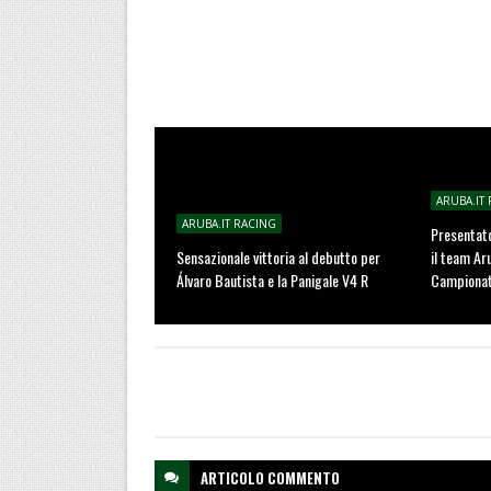
ARUBA.IT
ARUBA.IT RACING
Presentato
Sensazionale vittoria al debutto per
il team Ar
Álvaro Bautista e la Panigale V4 R
Campionat
ARTICOLO
COMMENTO