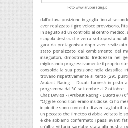
Foto www.arubaracing.it
dall'ottava posizione in griglia fino al secon
aver realizzato il giro veloce provvisorio, l'it
In seguito ad un controllo al centro medico, 
scapola destra, che verrà sottoposta ad ult
gara da protagonista dopo aver realizzato 
stato penalizzato dal cambiamento del met
inseguitori, dimostrando freddezza nel ges
migliorando progressivamente il proprio ritmo
consolida la sua posizione nella classifica 
trovano rispettivamente al terzo (295 punti) 
Aruba.it Racing - Ducati tornerà in pista 
programma dal 30 settembre al 2 ottobre.
Chaz Davies - (Aruba.it Racing - Ducati #7) 6º
“Oggi le condizioni erano insidiose. Ci ho mes
in piedi e sono contento di aver tagliato il t
un peccato che il meteo ci abbia voltato le s
è che abbiamo confermato i passi avanti fatti 
un’altra vittoria sarebbe stata alla nostra