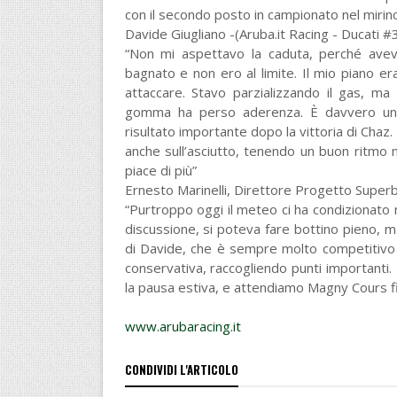
con il secondo posto in campionato nel mirino
Davide Giugliano -(Aruba.it Racing - Ducati #3
“Non mi aspettavo la caduta, perché avev
bagnato e non ero al limite. Il mio piano era
attaccare. Stavo parzializzando il gas, ma
gomma ha perso aderenza. È davvero un p
risultato importante dopo la vittoria di Chaz
anche sull’asciutto, tenendo un buon ritmo
piace di più”
Ernesto Marinelli, Direttore Progetto Superb
“Purtroppo oggi il meteo ci ha condizionato n
discussione, si poteva fare bottino pieno, m
di Davide, che è sempre molto competitivo 
conservativa, raccogliendo punti importanti.
la pausa estiva, e attendiamo Magny Cours fi
www.arubaracing.it
CONDIVIDI L'ARTICOLO