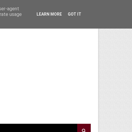
user-agent
erate usage
LEARN MORE
GOT IT