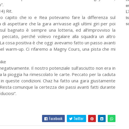
”.
e
4) Rit.
L'
o capito che io e Rea potevamo fare la differenza sul
t
 di aspettare che la gara arrivasse agli ultimi giri per poi
s
 sul bagnato è sempre una lotteria, ed all’improvviso la
eccato, perché volevo regalare alla squadra un altro
. La cosa positiva è che oggi avevamo fatto un passo avanti
 nel warm-up. Ci rifaremo a Magny Cours, una pista che mi
ike
egativamente. Il nostro potenziale sull’asciutto non era in
a la pioggia ha rimescolato le carte. Peccato per la caduta
in queste condizioni. Chaz ha fatto una gara giustamente
 Resta comunque la certezza dei passi avanti fatti durante
duciosi”.
Facebook
Twitter