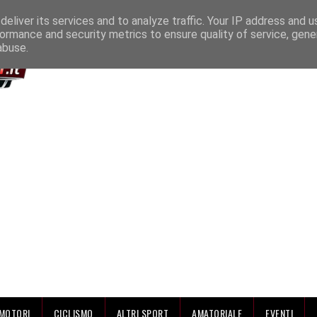
IAMO
eliver its services and to analyze traffic. Your IP address and 
ormance and security metrics to ensure quality of service, gen
abuse.
MOTORI
CICLISMO
ALTRI SPORT
AMATORIALE
EVENTI