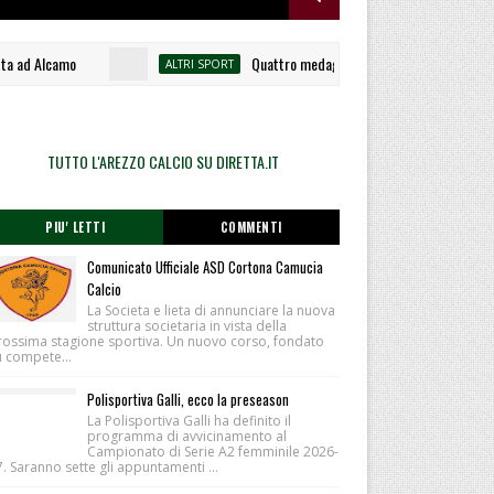
d Alcamo
Quattro medaglie per la Scuderia Pan alle Ponya
ALTRI SPORT
TUTTO L'AREZZO CALCIO SU DIRETTA.IT
PIU' LETTI
COMMENTI
Comunicato Ufficiale ASD Cortona Camucia
Calcio
La Societa e lieta di annunciare la nuova
struttura societaria in vista della
rossima stagione sportiva. Un nuovo corso, fondato
u compete...
Polisportiva Galli, ecco la preseason
La Polisportiva Galli ha definito il
programma di avvicinamento al
Campionato di Serie A2 femminile 2026-
. Saranno sette gli appuntamenti ...