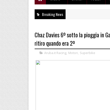
Breaking News
Chaz Davies 6º sotto la pioggia in G
ritiro quando era 2º
Aruba.it Racing
,
Motori
,
Superbike