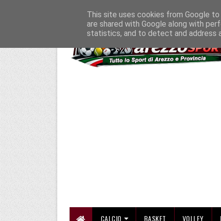
HOME
CHI SIAMO
COLLABORA CON NOI
SE SBAGLIAMO... CORREGG
This site uses cookies from Google to d
are shared with Google along with perf
statistics, and to detect and address 
CALCIO
BASKET
VOLLEY