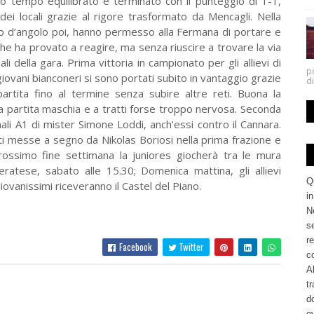
mo tempo equilibrato e terminato con il punteggio di 1-1,
dei locali grazie al rigore trasformato da Mencagli. Nella
cio d’angolo poi, hanno permesso alla Fermana di portare e
he ha provato a reagire, ma senza riuscire a trovare la via
ali della gara. Prima vittoria in campionato per gli allievi di
po
giovani bianconeri si sono portati subito in vantaggio grazie
di
partita fino al termine senza subire altre reti. Buona la
a partita maschia e a tratti forse troppo nervosa. Seconda
nali A1 di mister Simone Loddi, anch’essi contro il Cannara.
eti messe a segno da Nikolas Boriosi nella prima frazione e
rossimo fine settimana la juniores giocherà tra le mura
atese, sabato alle 15.30; Domenica mattina, gli allievi
Q
ovanissimi riceveranno il Castel del Piano.
i
No
se
re
Facebook
Twitter
c
Al
tr
d
ev