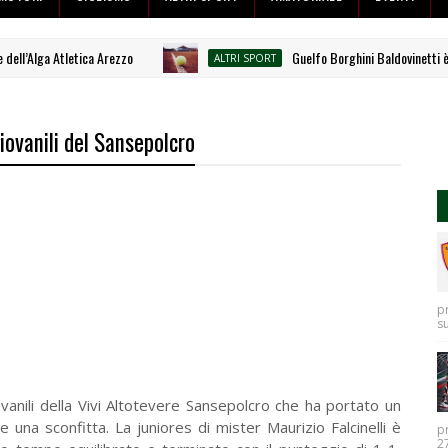
ell’Alga Atletica Arezzo
Guelfo Borghini Baldovinetti è vic
ALTRI SPORT
giovanili del Sansepolcro
p
s
anili della Vivi Altotevere Sansepolcro che ha portato un
 una sconfitta. La juniores di mister Maurizio Falcinelli è
p
27.