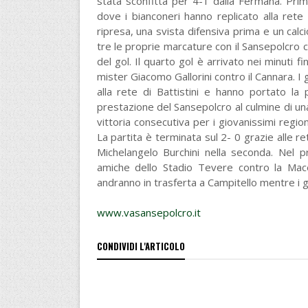
stata sconfitta per 4-1 dalla Fermana. Pri
dove i bianconeri hanno replicato alla rete 
ripresa, una svista difensiva prima e un cal
tre le proprie marcature con il Sansepolcro c
del gol. Il quarto gol è arrivato nei minuti fin
mister Giacomo Gallorini contro il Cannara. I 
alla rete di Battistini e hanno portato la 
prestazione del Sansepolcro al culmine di un
vittoria consecutiva per i giovanissimi regio
La partita è terminata sul 2- 0 grazie alle r
Michelangelo Burchini nella seconda. Nel p
amiche dello Stadio Tevere contro la Macer
andranno in trasferta a Campitello mentre i gi
www.vasansepolcro.it
CONDIVIDI L'ARTICOLO