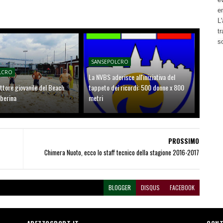
e
L'
t
s
SANSEPOLCRO
LCRO
La NVBS aderisce all'iniziativa del
ettore giovanile del Beach
tappeto dei ricordi: 500 donne x 800
iberina
metri
PROSSIMO
Chimera Nuoto, ecco lo staff tecnico della stagione 2016-2017
BLOGGER
DISQUS
FACEBOOK