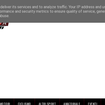
IAMO
eliver its services and to analyze traffic. Your IP address and 
ormance and security metrics to ensure quality of service, gen
abuse.
MOTORI
CICLISMO
ALTRI SPORT
AMATORIALE
EVENTI