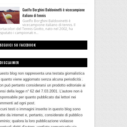
Guelfo Borghini Baldovinetti è vicecampione
italiano di tennis
Guelfo Borghini Baldovinetti è
vicecampione italiano di tennis. Il
rtacolori del Tennis Giotto, nato nel 2002, ha
sputato i campionati n...
SEGUICI SU FACEBOOK
DISCLAIMER
uesto blog non rappresenta una testata giornalistica
n quanto viene aggiornato senza alcuna periodicità .
n può pertanto considerarsi un prodotto editoriale ai
nsi della legge n° 62 del 7.03.2001. L'autore non è
sponsabile per quanto pubblicato dai lettori nei
ommenti ad ogni post.
cuni testi o immagini inserite in questo blog sono
atte da internet e, pertanto, considerate di pubblico
ominio; qualora la loro pubblicazione violasse
entuali diritti d'autore, vogliate comunicarlo via