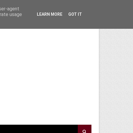
user-agent
erate usage
LEARN MORE
GOT IT