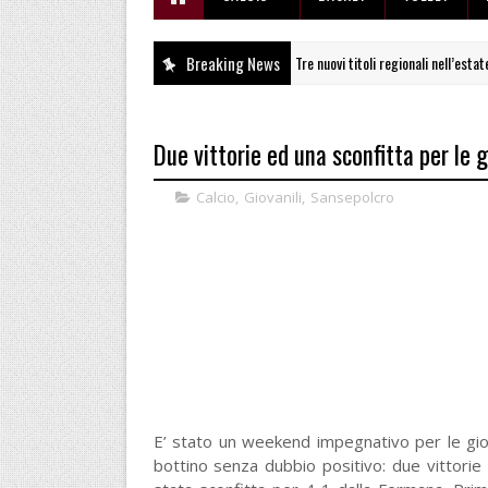
Breaking News
Tre nuovi titoli regionali nell’estate d
ALTRI SPORT
Due vittorie ed una sconfitta per le 
Calcio
,
Giovanili
,
Sansepolcro
E’ stato un weekend impegnativo per le giov
bottino senza dubbio positivo: due vittorie e