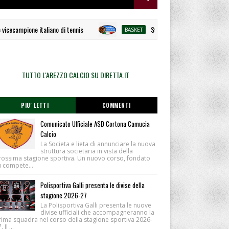
ecampione italiano di tennis
Svelato il calendario la Polisport
BASKET
TUTTO L'AREZZO CALCIO SU DIRETTA.IT
PIU' LETTI
COMMENTI
Comunicato Ufficiale ASD Cortona Camucia
Calcio
La Societa e lieta di annunciare la nuova
struttura societaria in vista della
rossima stagione sportiva. Un nuovo corso, fondato
u compete...
Polisportiva Galli presenta le divise della
stagione 2026-27
La Polisportiva Galli presenta le nuove
divise ufficiali che accompagneranno la
rima squadra nel corso della stagione sportiva 2026-
 Il ...