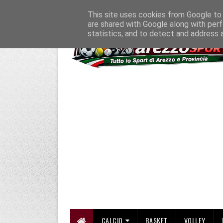
HOME
CHI SIAMO
COLLABORA CON NOI
SE SBAGLIAMO... CORREGG
This site uses cookies from Google to d
are shared with Google along with perf
statistics, and to detect and address 
CALCIO
BASKET
VOLLEY