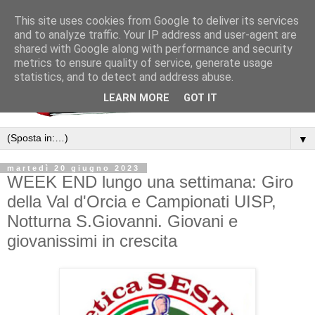
This site uses cookies from Google to deliver its services
and to analyze traffic. Your IP address and user-agent are
shared with Google along with performance and security
metrics to ensure quality of service, generate usage
statistics, and to detect and address abuse.
LEARN MORE
GOT IT
▼
martedì 20 giugno 2023
WEEK END lungo una settimana: Giro
della Val d'Orcia e Campionati UISP,
Notturna S.Giovanni. Giovani e
giovanissimi in crescita