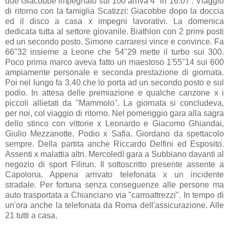
due Giacobbe impegnato sui 100 arriva 4° in 16.07 . Viaggio
di ritorno con la famiglia Scatizzi: Giacobbe dopo la doccia
ed il disco a casa x impegni lavorativi. La domenica
dedicata tutta al settore giovanile. Biathlon con 2 primi posti
ed un secondo posto. Simone carraresi vince e convince. Fa
66"32 insieme a Leone che 54"29 mette il turbo sui 300.
Poco prima marco aveva fatto un maestoso 1'55"14 sui 600
ampiamente personale e seconda prestazione di giornata.
Poi nel lungo fa 3.40 che lo porta ad un secondo posto e sul
podio. In attesa delle premiazione e qualche canzone x i
piccoli allietati da "Mammolo". La giornata si concludeva,
per noi, col viaggio di ritorno. Nel pomeriggio gara alla sagra
dello stinco con vittorie x Leonardo e Giacomo Ghiandai,
Giulio Mezzanotte. Podio x Safia. Giordano da spettacolo
sempre. Della partita anche Riccardo Delfini ed Esposito.
Assenti x malattia altri. Mercoledì gara a Subbiano davanti al
negozio di sport Filirun. Il sottoscritto presente assente a
Capolona. Appena arrivato telefonata x un incidente
stradale. Per fortuna senza conseguenze alle persone ma
auto trasportata a Chianciano via "carroattrezzi". In tempo di
un'ora anche la telefonata da Roma dell'assicurazione. Alle
21 tutti a casa.