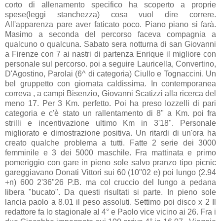
corto di allenamento specifico ha scoperto a proprie
spese(leggi stanchezza) cosa vuol dire correre.
All'apparenza pare aver faticato poco. Piano piano si farà.
Masimo a seconda del percorso faceva compagnia a
qualcuno o qualcuna. Sabato sera notturna di san Giovanni
a Firenze con 7 ai nastri di partenza Enrique il migliore con
personale sul percorso. poi a seguire Lauricella, Convertino,
D'Agostino, Parolai (6^ di categoria) Ciullo e Tognaccini. Un
bel gruppetto con giornata caldissima. In contemporanea
correva , a campi Bisenzio, Giovanni Scatizzi alla ricerca del
meno 17. Per 3 Km. perfetto. Poi ha preso Iozzelli di pari
categoria e c'è stato un rallentamento di 8" a Km. poi fra
strilli e incentivazione ultimo Km in 3'18". Personale
migliorato e dimostrazione positiva. Un ritardi di un'ora ha
creato qualche problema a tutti. Fatte 2 serie dei 3000
femminile e 3 dei 5000 maschile. Fra mattinata e primo
pomeriggio con gare in pieno sole salvo pranzo tipo picnic
gareggiavano Donati Vittori sui 60 (10"02 e) poi lungo (2.94
+n) 600 2'36"26 P.B. ma col cruccio del lungo a pedana
libera "bucato". Da questi risultati si parte. In pieno sole
lancia paolo a 8.01 il peso assoluti. Settimo poi disco x 2 Il
redattore fa lo stagionale al 4° e Paolo vice vicino ai 26. Fra i