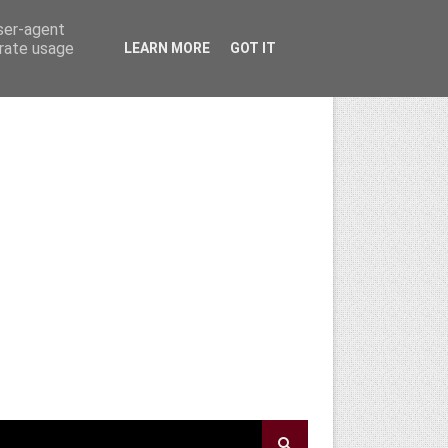
user-agent
erate usage
LEARN MORE
GOT IT