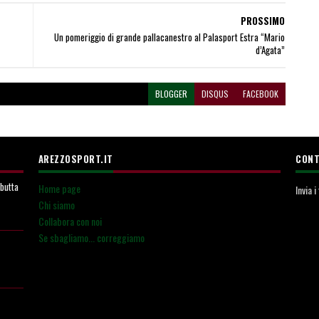
PROSSIMO
Un pomeriggio di grande pallacanestro al Palasport Estra “Mario
d’Agata”
BLOGGER
DISQUS
FACEBOOK
AREZZOSPORT.IT
CONT
ebutta
Home page
Invia 
Chi siamo
Collabora con noi
Se sbagliamo... correggiamo