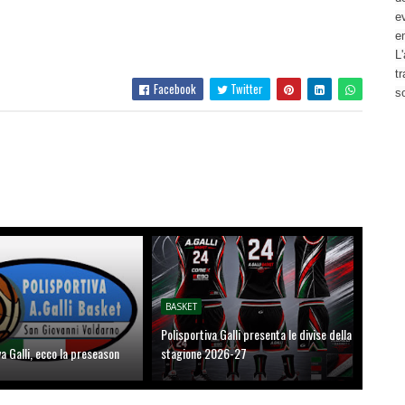
ev
e
L'
t
Facebook
Twitter
s
BASKET
Polisportiva Galli presenta le divise della
va Galli, ecco la preseason
stagione 2026-27