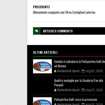
PRECEDENTE
Allenamento congiunto con l’Arno Castiglioni Laterina
ARTICOLO
COMMENTO
ULTIMI ARTICOLI
Svelato il calendario la Polisportiva Galli d
ad Alcamo
Redazione Sport
Aug 01, 2026
Quattro medaglie per la Scuderia Pan alle
Ponyadi
Redazione Sport
Aug 01, 2026
Polisportiva Galli, ecco la preseason
Redazione Sport
Aug 01, 2026