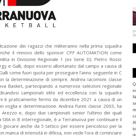
po
di
licazione dei ragazzi che militeranno nella prima squadra
 anche il rinnovo dello sponsor CPF AUTOMATION come
lita in Divisione Regionale 1 (ex Serie D). Pietro Rossi:
ergy e Galli, dopo essersi allontanato dal campo a causa di
s Galli come fuori quota per proseguire l’anno seguente in C
on la determinazione di sempre. Andrea Iacomoni: classe
Q
ova Basket, partecipando a numerose selezioni regionale
i
udicandosi campionati elite ed eccellenza con la squadra
No
nni è praticamente fermo da dicembre 2021 a causa di un
se
con voglia e determinazione. Andrea Furini: classe 2003, ha
re
et Arezzo e, dopo due campionati senior l’ultimo dei quali
c
a SBA in B Interregionale, è a Terranuova per continuare il
Al
ò giocare anche da 5 tattico per essere pericoloso per la
tr
on manca di intensità in difesa, non vede l’ora di cominciare
d