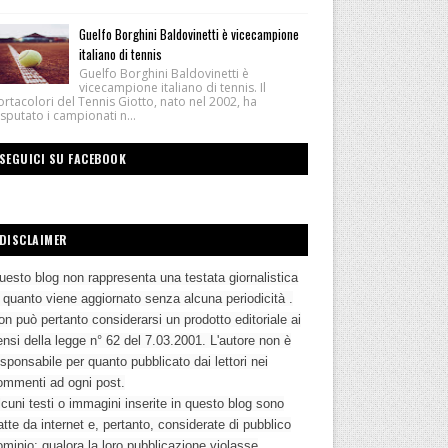
Guelfo Borghini Baldovinetti è vicecampione
italiano di tennis
Guelfo Borghini Baldovinetti è
vicecampione italiano di tennis. Il
rtacolori del Tennis Giotto, nato nel 2002, ha
sputato i campionati n...
SEGUICI SU FACEBOOK
DISCLAIMER
uesto blog non rappresenta una testata giornalistica
n quanto viene aggiornato senza alcuna periodicità .
n può pertanto considerarsi un prodotto editoriale ai
nsi della legge n° 62 del 7.03.2001. L'autore non è
sponsabile per quanto pubblicato dai lettori nei
ommenti ad ogni post.
cuni testi o immagini inserite in questo blog sono
atte da internet e, pertanto, considerate di pubblico
ominio; qualora la loro pubblicazione violasse