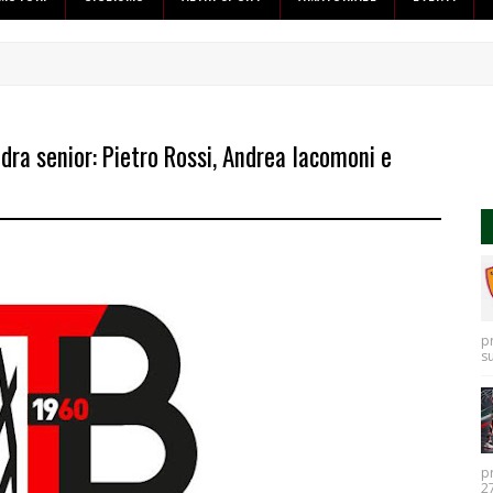
ra senior: Pietro Rossi, Andrea Iacomoni e
p
s
p
27.