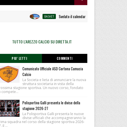
Svelato il calendario la Polisportiva Galli debutta a
BASKET
TUTTO L'AREZZO CALCIO SU DIRETTA.IT
PIU' LETTI
COMMENTI
Comunicato Ufficiale ASD Cortona Camucia
Calcio
La Societa e lieta di annunciare la nuova
struttura societaria in vista della
rossima stagione sportiva. Un nuovo corso, fondato
u compete...
Polisportiva Galli presenta le divise della
stagione 2026-27
La Polisportiva Galli presenta le nuove
divise ufficiali che accompagneranno la
rima squadra nel corso della stagione sportiva 2026-
 Il ...