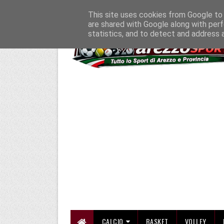
HOME
CHI SIAMO
COLLABORA CON NOI
SE SBAGLIAMO... CORREGG
This site uses cookies from Google to d
are shared with Google along with perf
statistics, and to detect and address 
CALCIO
BASKET
VOLLEY