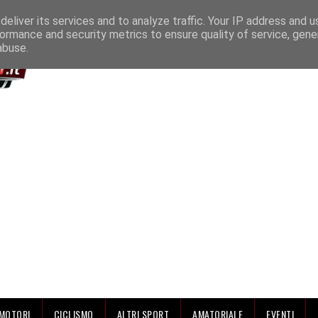
IAMO
eliver its services and to analyze traffic. Your IP address and 
ormance and security metrics to ensure quality of service, gen
abuse.
MOTORI
CICLISMO
ALTRI SPORT
AMATORIALE
EVENTI