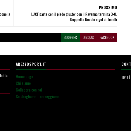
PROSSIMO
cono la
L’ACF parte con il piede giusto: con il Ravenna termina 3-0.
Doppietta Nocchi e gol di Tonelli
BLOGGER
DISQUS
FACEBOOK
AREZZOSPORT.IT
CONT
ebutta
Home page
Invia 
Chi siamo
Collabora con noi
Se sbagliamo... correggiamo