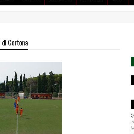
i di Cortona
Q
i
No