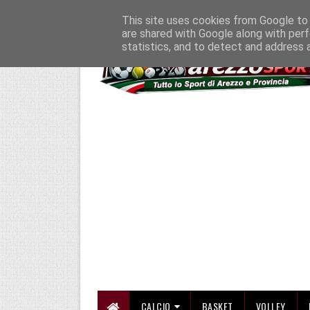
HOME
CHI SIAMO
COLLABORA CON NOI
SE SBAGLIAMO... CORREGG
This site uses cookies from Google to d
are shared with Google along with perf
statistics, and to detect and address 
CALCIO
BASKET
VOLLEY