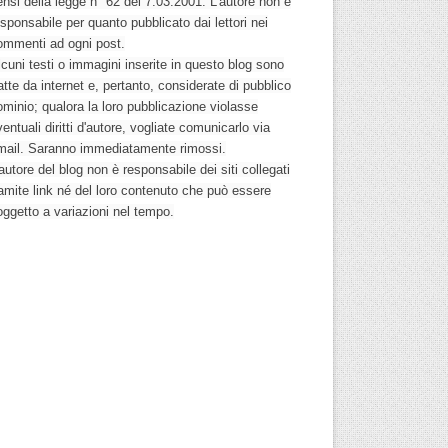
nsi della legge n° 62 del 7.03.2001. L'autore non è
sponsabile per quanto pubblicato dai lettori nei
ommenti ad ogni post.
cuni testi o immagini inserite in questo blog sono
atte da internet e, pertanto, considerate di pubblico
ominio; qualora la loro pubblicazione violasse
entuali diritti d'autore, vogliate comunicarlo via
mail. Saranno immediatamente rimossi.
autore del blog non è responsabile dei siti collegati
ramite link né del loro contenuto che può essere
oggetto a variazioni nel tempo.