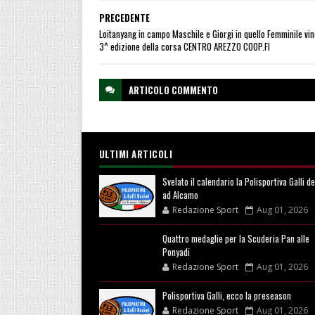
PRECEDENTE
Loitanyang in campo Maschile e Giorgi in quello Femminile vin
3^ edizione della corsa CENTRO AREZZO COOP.FI
ARTICOLO
COMMENTO
ULTIMI ARTICOLI
Svelato il calendario la Polisportiva Galli d
ad Alcamo
Redazione Sport
Aug 01, 2026
Quattro medaglie per la Scuderia Pan alle
Ponyadi
Redazione Sport
Aug 01, 2026
Polisportiva Galli, ecco la preseason
Redazione Sport
Aug 01, 2026