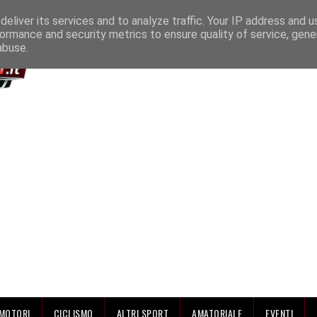
IAMO
eliver its services and to analyze traffic. Your IP address and 
ormance and security metrics to ensure quality of service, gen
abuse.
MOTORI
CICLISMO
ALTRI SPORT
AMATORIALE
EVENTI