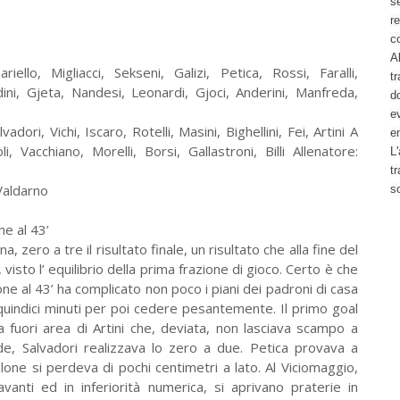
se
re
c
Al
llo, Migliacci, Sekseni, Galizi, Petica, Rossi, Faralli,
tr
ini, Gjeta, Nandesi, Leonardi, Gjoci, Anderini, Manfreda,
d
ev
adori, Vichi, Iscaro, Rotelli, Masini, Bighellini, Fei, Artini A
e
 Vacchiano, Morelli, Borsi, Gallastroni, Billi Allenatore:
L'
t
 Valdarno
s
e al 43’
, zero a tre il risultato finale, un risultato che alla fine del
isto l’ equilibrio della prima frazione di gioco. Certo è che
ne al 43’ ha complicato non poco i piani dei padroni di casa
uindici minuti per poi cedere pesantemente. Il primo goal
a fuori area di Artini che, deviata, non lasciava scampo a
de, Salvadori realizzava lo zero a due. Petica provava a
llone si perdeva di pochi centimetri a lato. Al Viciomaggio,
avanti ed in inferiorità numerica, si aprivano praterie in