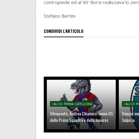
contropiede ed al 90’ Borsi realizzava lo zero 
Stefano Bertini
CONDIVIDI L'ARTICOLO
CALCIO PRIMA CATEGORIA
CALCIO P
Olmoponte, Andrea Chianucci nuovo DS
Doppio inn
della Prima Squadra e della Juniores
Sulpizia