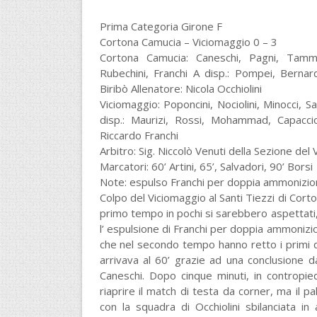
Prima Categoria Girone F
Cortona Camucia – Viciomaggio 0 – 3
Cortona Camucia: Caneschi, Pagni, Tammarie
Rubechini, Franchi A disp.: Pompei, Bernard
Biribò Allenatore: Nicola Occhiolini
Viciomaggio: Poponcini, Nociolini, Minocci, Salv
disp.: Maurizi, Rossi, Mohammad, Capaccioli,
Riccardo Franchi
Arbitro: Sig. Niccolò Venuti della Sezione del
Marcatori: 60’ Artini, 65’, Salvadori, 90’ Borsi
Note: espulso Franchi per doppia ammonizion
Colpo del Viciomaggio al Santi Tiezzi di Cortona
primo tempo in pochi si sarebbero aspettati, v
l’ espulsione di Franchi per doppia ammonizio
che nel secondo tempo hanno retto i primi q
arrivava al 60’ grazie ad una conclusione d
Caneschi. Dopo cinque minuti, in contropie
riaprire il match di testa da corner, ma il pa
con la squadra di Occhiolini sbilanciata in 