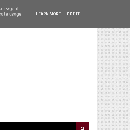
user-agent
erate usage
LEARN MORE
GOT IT