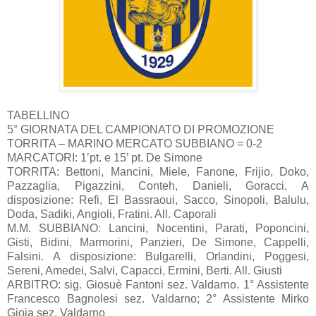
TABELLINO
5° GIORNATA DEL CAMPIONATO DI PROMOZIONE
TORRITA – MARINO MERCATO SUBBIANO = 0-2
MARCATORI: 1’pt. e 15’ pt. De Simone
TORRITA: Bettoni, Mancini, Miele, Fanone, Frijio, Doko,
Pazzaglia, Pigazzini, Conteh, Danieli, Goracci. A
disposizione: Refi, El Bassraoui, Sacco, Sinopoli, Balulu,
Doda, Sadiki, Angioli, Fratini. All. Caporali
M.M. SUBBIANO: Lancini, Nocentini, Parati, Poponcini,
Gisti, Bidini, Marmorini, Panzieri, De Simone, Cappelli,
Falsini. A disposizione: Bulgarelli, Orlandini, Poggesi,
Sereni, Amedei, Salvi, Capacci, Ermini, Berti. All. Giusti
ARBITRO: sig. Giosuè Fantoni sez. Valdarno. 1° Assistente
Francesco Bagnolesi sez. Valdarno; 2° Assistente Mirko
Gioia sez. Valdarno