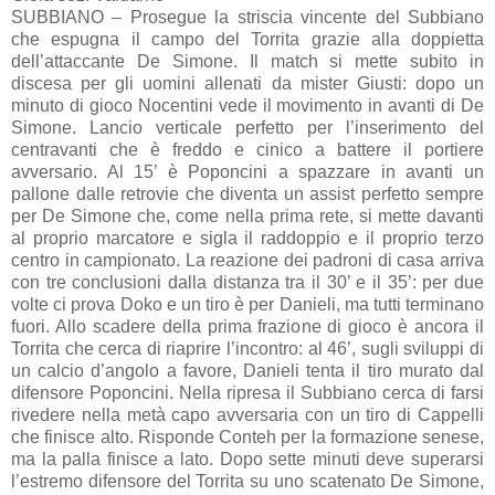
SUBBIANO – Prosegue la striscia vincente del Subbiano
che espugna il campo del Torrita grazie alla doppietta
dell’attaccante De Simone. Il match si mette subito in
discesa per gli uomini allenati da mister Giusti: dopo un
minuto di gioco Nocentini vede il movimento in avanti di De
Simone. Lancio verticale perfetto per l’inserimento del
centravanti che è freddo e cinico a battere il portiere
avversario. Al 15’ è Poponcini a spazzare in avanti un
pallone dalle retrovie che diventa un assist perfetto sempre
per De Simone che, come nella prima rete, si mette davanti
al proprio marcatore e sigla il raddoppio e il proprio terzo
centro in campionato. La reazione dei padroni di casa arriva
con tre conclusioni dalla distanza tra il 30’ e il 35’: per due
volte ci prova Doko e un tiro è per Danieli, ma tutti terminano
fuori. Allo scadere della prima frazione di gioco è ancora il
Torrita che cerca di riaprire l’incontro: al 46’, sugli sviluppi di
un calcio d’angolo a favore, Danieli tenta il tiro murato dal
difensore Poponcini. Nella ripresa il Subbiano cerca di farsi
rivedere nella metà capo avversaria con un tiro di Cappelli
che finisce alto. Risponde Conteh per la formazione senese,
ma la palla finisce a lato. Dopo sette minuti deve superarsi
l’estremo difensore del Torrita su uno scatenato De Simone,