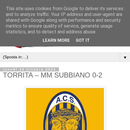
This site uses cookies from Google to deliver its services
and to analyze traffic. Your IP address and user-agent are
shared with Google along with performance and security
metrics to ensure quality of service, generate usage
statistics, and to detect and address abuse.
LEARN MORE
GOT IT
▼
lunedì 16 ottobre 2023
TORRITA – MM SUBBIANO 0-2