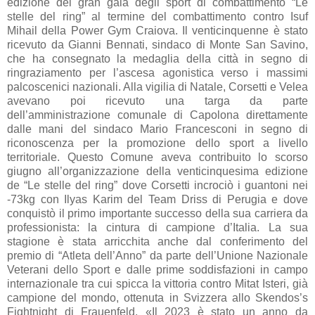
edizione del gran galà degli sport di combattimento “Le
stelle del ring” al termine del combattimento contro Isuf
Mihail della Power Gym Craiova. Il venticinquenne è stato
ricevuto da Gianni Bennati, sindaco di Monte San Savino,
che ha consegnato la medaglia della città in segno di
ringraziamento per l’ascesa agonistica verso i massimi
palcoscenici nazionali. Alla vigilia di Natale, Corsetti e Velea
avevano poi ricevuto una targa da parte
dell’amministrazione comunale di Capolona direttamente
dalle mani del sindaco Mario Francesconi in segno di
riconoscenza per la promozione dello sport a livello
territoriale. Questo Comune aveva contribuito lo scorso
giugno all’organizzazione della venticinquesima edizione
de “Le stelle del ring” dove Corsetti incrociò i guantoni nei
-73kg con Ilyas Karim del Team Driss di Perugia e dove
conquistò il primo importante successo della sua carriera da
professionista: la cintura di campione d’Italia. La sua
stagione è stata arricchita anche dal conferimento del
premio di “Atleta dell’Anno” da parte dell’Unione Nazionale
Veterani dello Sport e dalle prime soddisfazioni in campo
internazionale tra cui spicca la vittoria contro Mitat Isteri, già
campione del mondo, ottenuta in Svizzera allo Skendos’s
Fightnight di Frauenfeld. «Il 2023 è stato un anno da