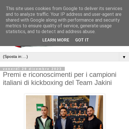
This site uses cookies from Google to deliver its services
and to analyze traffic. Your IP address and user-agent are
shared with Google along with performance and security
metrics to ensure quality of service, generate usage
statistics, and to detect and address abuse.
LEARN MORE
GOT IT
▼
venerdì 29 dicembre 2023
Premi e riconoscimenti per i campioni
italiani di kickboxing del Team Jakini