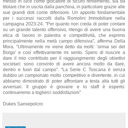
messo in luce come giocatore di sicuro rendimento, sia da
titolare che in uscita dalla panchina, in particolare grazie alle
sue grandi doti come difensore. Un apporto fondamentale
per i successi raccolti dalla Romolini Immobiliare nella
campagna 2023-24. “Per quanto non creda di poter contare
su un grande talento offensivo, ritengo di avere una buona
etica di lavoro in palestra e competitività, che esprimo
principalmente nella metà campo difensiva”, afferma Della
Mora. “Ultimamente mi viene detto da molti: ‘ormai sei del
Borgo’ e così effettivamente mi sento. Spero di riuscire a
dare il mio contributo per il raggiungimento degli obiettivi
societari; sono convinto di avere ancora molto da dare,
dentro e fuori dal campo”. “La Serie C Toscana è senza
dubbio un campionato molto competitivo e divertente, in cui
abbiamo dimostrato di poter affrontare a testa alta tutti gli
avversari. Il gruppo è giovane e lo staff è esperto:
continueremo a toglierci soddisfazioni”
Dukes Sansepolcro