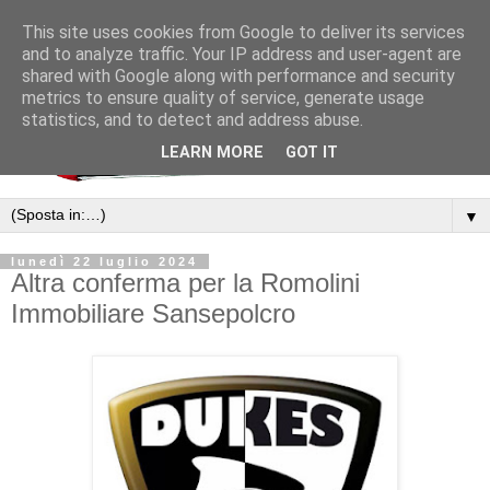
This site uses cookies from Google to deliver its services
and to analyze traffic. Your IP address and user-agent are
shared with Google along with performance and security
metrics to ensure quality of service, generate usage
statistics, and to detect and address abuse.
LEARN MORE
GOT IT
▼
lunedì 22 luglio 2024
Altra conferma per la Romolini
Immobiliare Sansepolcro