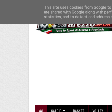
HOME
CHI SIAMO
COLLABORA CON NOI
SE SBAGLIAMO... CORREGG
This site uses cookies from Google to d
are shared with Google along with perf
statistics, and to detect and address 
CALCIO
BASKET
VOLLEY