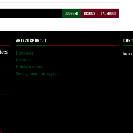
BLOGGER
DISQUS
FACEBOOK
AREZZOSPORT.IT
CONT
ebutta
Home page
Invia 
Chi siamo
Collabora con noi
Se sbagliamo... correggiamo
es