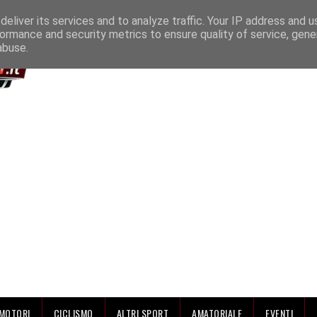
IAMO
eliver its services and to analyze traffic. Your IP address and 
ormance and security metrics to ensure quality of service, gen
abuse.
MOTORI
CICLISMO
ALTRI SPORT
AMATORIALE
EVENTI