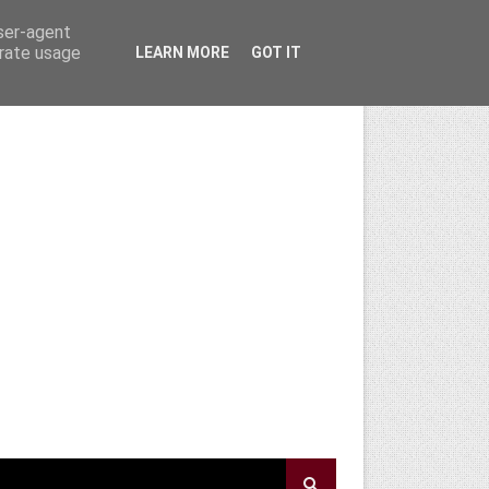
user-agent
erate usage
LEARN MORE
GOT IT