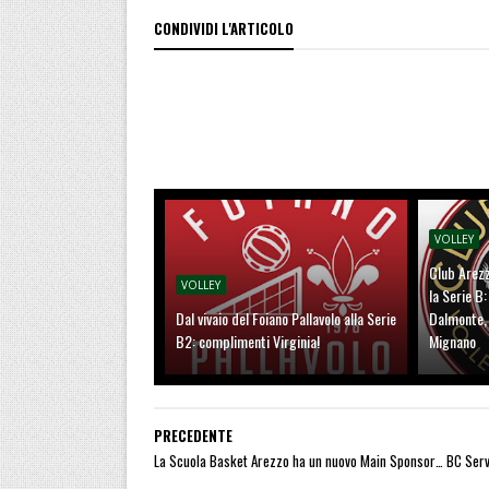
CONDIVIDI L'ARTICOLO
VOLLEY
Club Arezz
VOLLEY
la Serie B
Dal vivaio del Foiano Pallavolo alla Serie
Dalmonte, 
B2: complimenti Virginia!
Mignano
PRECEDENTE
La Scuola Basket Arezzo ha un nuovo Main Sponsor… BC Servi