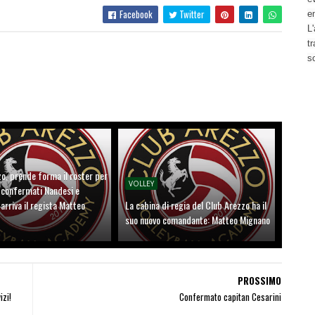
Facebook
Twitter
e
L'
t
s
o, prende forma il roster per
VOLLEY
: confermati Nandesi e
arriva il regista Matteo
La cabina di regia del Club Arezzo ha il
suo nuovo comandante: Matteo Mignano
PROSSIMO
zi!
Confermato capitan Cesarini