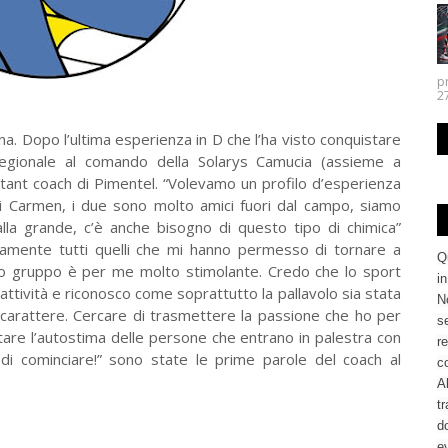
p
27.
na. Dopo l’ultima esperienza in D che l’ha visto conquistare
gionale al comando della Solarys Camucia (assieme a
istant coach di Pimentel. “Volevamo un profilo d’esperienza
 di Carmen, i due sono molto amici fuori dal campo, siamo
alla grande, c’è anche bisogno di questo tipo di chimica”
eramente tutti quelli che mi hanno permesso di tornare a
Q
to gruppo è per me molto stimolante. Credo che lo sport
i
ttività e riconosco come soprattutto la pallavolo sia stata
No
 carattere. Cercare di trasmettere la passione che ho per
se
are l’autostima delle persone che entrano in palestra con
re
di cominciare!” sono state le prime parole del coach al
c
Al
tr
d
ev