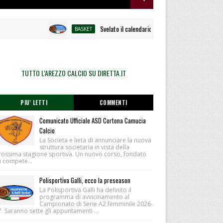
Svelato il calendario la Polisportiva Galli debutta ad
BASKET
TUTTO L'AREZZO CALCIO SU DIRETTA.IT
PIU' LETTI
COMMENTI
Comunicato Ufficiale ASD Cortona Camucia
Calcio
La Societa e lieta di annunciare la nuova
struttura societaria in vista della
rossima stagione sportiva. Un nuovo corso, fondato
u compete...
Polisportiva Galli, ecco la preseason
La Polisportiva Galli ha definito il
programma di avvicinamento al
Campionato di Serie A2 femminile 2026-
. Saranno sette gli appuntamenti ...