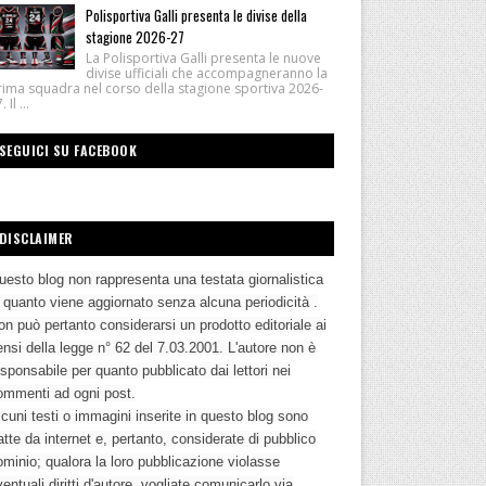
Polisportiva Galli presenta le divise della
stagione 2026-27
La Polisportiva Galli presenta le nuove
divise ufficiali che accompagneranno la
rima squadra nel corso della stagione sportiva 2026-
 Il ...
SEGUICI SU FACEBOOK
DISCLAIMER
uesto blog non rappresenta una testata giornalistica
n quanto viene aggiornato senza alcuna periodicità .
n può pertanto considerarsi un prodotto editoriale ai
nsi della legge n° 62 del 7.03.2001. L'autore non è
sponsabile per quanto pubblicato dai lettori nei
ommenti ad ogni post.
cuni testi o immagini inserite in questo blog sono
atte da internet e, pertanto, considerate di pubblico
ominio; qualora la loro pubblicazione violasse
entuali diritti d'autore, vogliate comunicarlo via