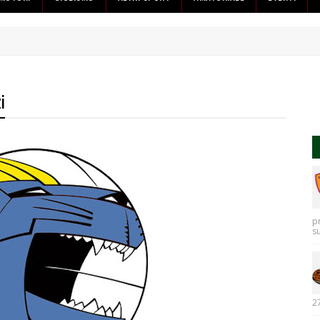
i
p
s
27