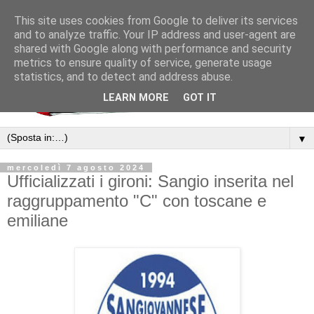
This site uses cookies from Google to deliver its services
and to analyze traffic. Your IP address and user-agent are
shared with Google along with performance and security
metrics to ensure quality of service, generate usage
statistics, and to detect and address abuse.
LEARN MORE
GOT IT
▼
mercoledì 7 agosto 2024
Ufficializzati i gironi: Sangio inserita nel
raggruppamento "C" con toscane e
emiliane