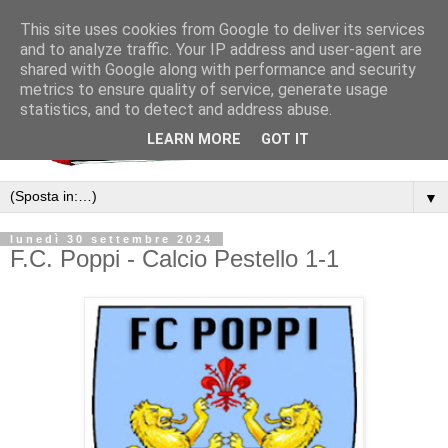
This site uses cookies from Google to deliver its services
and to analyze traffic. Your IP address and user-agent are
shared with Google along with performance and security
metrics to ensure quality of service, generate usage
statistics, and to detect and address abuse.
LEARN MORE
GOT IT
▼
lunedì 30 settembre 2024
F.C. Poppi - Calcio Pestello 1-1