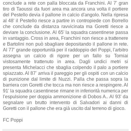
conclude a rete con palla bloccata da Franchini. Al 7' gran
tiro di Taoussi da fuori area ma ancora una volta il portiere
del Pestello devia il pallone in calcio d'angolo. Nella ripresa
al 48' il Pestello riesce a partire in contropiede con Borrello
che conclude da distanza ravvicinata ma Goretti riesce a
deviare la conclusione. Al 65' la squadra casentinese passa
in vantaggio. Cross in area, Franchini non riesce a trattenere
e Bartolini non può sbagliare depositando il pallone in rete.
Al 77' grande opportunità per il raddoppio del Poppi, l'arbitro
assegna un calcio di rigore per un fallo su Torniai
vistosamente trattenuto in area. Dagli undici metri si
presenta Michelacci che sbaglia colpendo il palo a portiere
spiazzato. Al 87' arriva il pareggio per gli ospiti con un calcio
di punizione dal limite di Nuzzi. Palla che passa sopra la
barriera con Goretti che tocca ma non riesce a respingere. Al
91' la squadra casentinese rimane in inferiorità numerica per
l'espulsione per doppia ammonizione di Dobos A.. Al 93' da
segnalare un brutto intervento di Salvadori ai danni di
Goretti con il pallone che era già uscito dal terreno di gioco.
FC Poppi