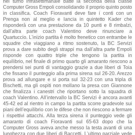
nel turno infrasettimanale batte la seconda della classe
Computer Gross Empoli consolidando il proprio quinto posto
in classifica. Coach Fioravanti deve fare i conti con un
Prenga non al meglio e lancia in quintetto Kader che
risponderà con una prestazione da 10 punti e 8 rimbalzi,
dall'altra parte coach Valentino deve rinunciare a
Quartuccio. L'inizio partita è molto frenetico con entrambe le
squadre che viaggiano a ritmo sostenuto, la BC Servizi
prova a dare subito degli strappi ma dall'altra parte Empoli
risponde con quattro triple che tengono la partita in
equilibrio, nel finale di primo quarto gli amaranto riescono a
prendersi sei punti di vantaggio grazie a due liberi di Toia
che fissano il punteggio alla prima sirena sul 26-20. Arezzo
prova ad allungare e si porta sul 32-23 con una tripla di
Bischetti, ma gli ospiti non mollano la presa con Giannone
che finalizza i canestri che riportano sotto la squadra di
coach Valentino. All'intervallo la BC Servizi è ancora avanti
45-42 ed al rientro in campo la partita scorre gradevole sui
piani dell'equilibrio con le difese che non riescono a fermare
i rispettivi attacchi. Alla terza sirena il punteggio vede gli
amaranto di coach Fioravanti sul 65-63 dopo che la
Computer Gross aveva anche messo la testa avanti di una
lunghezza con due liberi di Baccetti. L'ultimo parziale vede