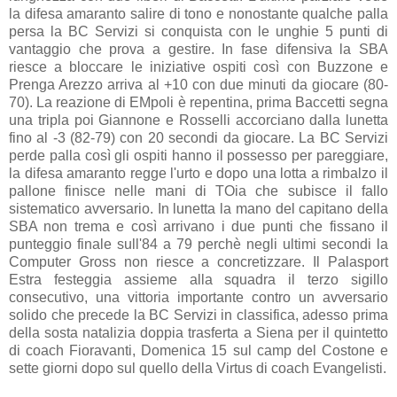
la difesa amaranto salire di tono e nonostante qualche palla
persa la BC Servizi si conquista con le unghie 5 punti di
vantaggio che prova a gestire. In fase difensiva la SBA
riesce a bloccare le iniziative ospiti così con Buzzone e
Prenga Arezzo arriva al +10 con due minuti da giocare (80-
70). La reazione di EMpoli è repentina, prima Baccetti segna
una tripla poi Giannone e Rosselli accorciano dalla lunetta
fino al -3 (82-79) con 20 secondi da giocare. La BC Servizi
perde palla così gli ospiti hanno il possesso per pareggiare,
la difesa amaranto regge l'urto e dopo una lotta a rimbalzo il
pallone finisce nelle mani di TOia che subisce il fallo
sistematico avversario. In lunetta la mano del capitano della
SBA non trema e così arrivano i due punti che fissano il
punteggio finale sull'84 a 79 perchè negli ultimi secondi la
Computer Gross non riesce a concretizzare. Il Palasport
Estra festeggia assieme alla squadra il terzo sigillo
consecutivo, una vittoria importante contro un avversario
solido che precede la BC Servizi in classifica, adesso prima
della sosta natalizia doppia trasferta a Siena per il quintetto
di coach Fioravanti, Domenica 15 sul camp del Costone e
sette giorni dopo sul quello della Virtus di coach Evangelisti.