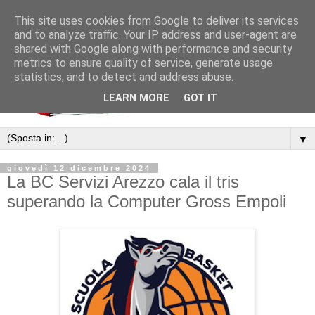
This site uses cookies from Google to deliver its services
and to analyze traffic. Your IP address and user-agent are
shared with Google along with performance and security
metrics to ensure quality of service, generate usage
statistics, and to detect and address abuse.
LEARN MORE
GOT IT
▼
giovedì 12 dicembre 2024
La BC Servizi Arezzo cala il tris
superando la Computer Gross Empoli