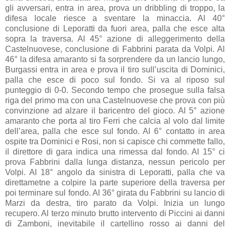
gli avversari, entra in area, prova un dribbling di troppo, la
difesa locale riesce a sventare la minaccia. Al 40°
conclusione di Leporatti da fuori area, palla che esce alta
sopra la traversa. Al 45° azione di alleggerimento della
Castelnuovese, conclusione di Fabbrini parata da Volpi. Al
46° la difesa amaranto si fa sorprendere da un lancio lungo,
Burgassi entra in area e prova il tiro sull’uscita di Dominici,
palla che esce di poco sul fondo. Si va al riposo sul
punteggio di 0-0. Secondo tempo che prosegue sulla falsa
riga del primo ma con una Castelnuovese che prova con più
convinzione ad alzare il baricentro del gioco. Al 5° azione
amaranto che porta al tiro Ferri che calcia al volo dal limite
dell’area, palla che esce sul fondo. Al 6° contatto in area
ospite tra Dominici e Rosi, non si capisce chi commette fallo,
il direttore di gara indica una rimessa dal fondo. Al 15° ci
prova Fabbrini dalla lunga distanza, nessun pericolo per
Volpi. Al 18° angolo da sinistra di Leporatti, palla che va
direttametne a colpire la parte superiore della traversa per
poi terminare sul fondo. Al 36° girata du Fabbrini su lancio di
Marzi da destra, tiro parato da Volpi. Inizia un lungo
recupero. Al terzo minuto brutto intervento di Piccini ai danni
di Zamboni, inevitabile il cartellino rosso ai danni del