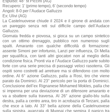
Espulso: 48° st Piccini (AG)
Recupero: 1’ (primo tempo), 6’ (secondo tempo)
Angoli: 8-0 per l’Audace Galluzzo
Ex: Ulivi (AG)
La Castelnuovese chiude il 2024 e il girone di andata con
un pareggio senza reti sul difficile campo dell’Audace
Galluzzo.
Giornata fredda e piovosa, si gioca su un campo sintetico
con un ottimo drenaggio, pubblico non numeroso sugli
spalti. Amaranto con qualche difficoltà di formazione:
assente Simoni per infortunio, Lanzi per influenza, Di Mella
per squalifica, con tanti altri giocatori non al meglio della
condizione fisica. Pronti via e l’Audace Galluzzo parte subito
forte con una serie precisa di passaggi veloci rasoterra. Gli
ospiti sono costretti ad arretrare ma si difendono con molto
ordine. Al 6° azione Galluzzo, palla a Rosi, tiro che viene
parato da Dominici. Al 23° pericolo per la porta di Dominici.
Conclusione dell’ex Rignanese Mohamed Mokles, palla che
si impenna per una deviazione di un difensore amaranto e
va a sbattere sulla traversa. Al 26° azione giallo-blu sulla
destra, palla a centro area, tiro in acrobazia di Terzani, palla
che esce a lato. Al 33° bella azione della Castelnuovese
sulla sinistra, avanzata di Mugnai che semina il panico tra