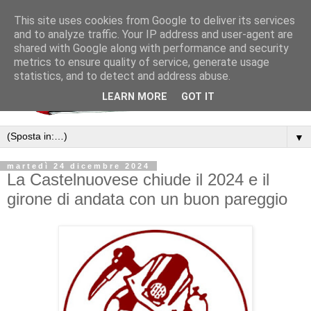
This site uses cookies from Google to deliver its services
and to analyze traffic. Your IP address and user-agent are
shared with Google along with performance and security
metrics to ensure quality of service, generate usage
statistics, and to detect and address abuse.
LEARN MORE
GOT IT
▼
martedì 24 dicembre 2024
La Castelnuovese chiude il 2024 e il
girone di andata con un buon pareggio