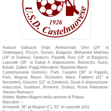
Audace Galluzzo Volpi, Ammannati, Ulivi (24° st
Sinteregan), Piccini, Terzani, Burgassi, Mohamed Mokhles
(18° st Dallera), Santucci, Paoletti, Rosi (18° st Bargioni),
Leporatti (38° st Daka) A disposizione: Barlacchi, Auzzi,
Balatri, Zatteri, Poggi Allenatore: Massimo Massi
Castelnuovese Dominici, Parti, Casalini (38° st Fagioli),
Ferri, Mugnai, Massi, Occhiolini, Marzi, Fabbrini (42° st
Nocentini), Grazzini (22° st Zamboni), Giusti A disposizione:
Astuccioni, Gualdani, Riminesi, Scielzo, Rossi Allenatore:
Alessio Mulinacci
Arbitro: Matteo Magrini della sezione di Pistoia
Marcatori: –
Ammoniti: 38° pt Mugnai (C), 33° st Leporatti (AG)