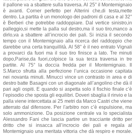
il pallone va a sbattere sulla traversa. Al 25° il Montemignaio
è avanti. Corner perfetto per Alterini che,di testa,mette
dentro. La partita è un monologo dei padroni di casa e al 32°
è Berberi che potrebbe raddoppiare. Dal vertice sinistro,in
palleggio,si mette la palla sul destro,ma il suo tiro,manco a
dirlo,va a sbattere all’incrocio dei pali. Si inizia il secondo
tempo con il Montemignaio alla ricerca del raddoppio che
darebbe una certa tranquillità. Al 58° è il neo entrato Vignali
a provarci da fuori ma il suo tiro finisce a lato. Tre minuti
dopo,Parise,da fuori,colpisce la sua terza traversa in tre
partite. Al 75° la doccia fredda per il Montemignaio. Il
S.Marco sfrutta alla perfezione l’unica occasione capitata
nei novanta minuti. Minucci vince un contrasto in area e di
destro batte Basagni con un diagonale all’angolino che dà il
pari agli ospiti. E quando si aspetta solo il fischio finale c’è
l’episodio che sposta gli equilibri. Doveri sbaglia il rinvio e la
palla viene intercettata ai 25 metri da Marco Castri che viene
atterrato dal difensore. Per l'arbitro non c’è espulsione, ma
solo ammonizione. Da posizione centrale va lo specialista
Alessandro Fani che lascia partire un tracciante dritto per
dritto che si insacca all’incrocio dei pali e regala al
Montemignaio una meritata vittoria che dà respiro e morale.