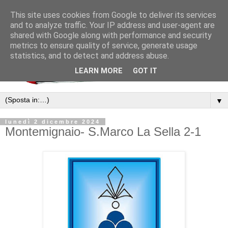
This site uses cookies from Google to deliver its services
and to analyze traffic. Your IP address and user-agent are
shared with Google along with performance and security
metrics to ensure quality of service, generate usage
statistics, and to detect and address abuse.
LEARN MORE
GOT IT
▼
lunedì 2 dicembre 2024
Montemignaio- S.Marco La Sella 2-1