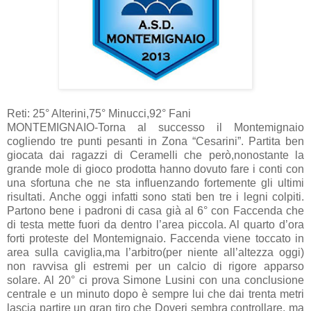
Reti: 25° Alterini,75° Minucci,92° Fani
MONTEMIGNAIO-Torna al successo il Montemignaio
cogliendo tre punti pesanti in Zona “Cesarini”. Partita ben
giocata dai ragazzi di Ceramelli che però,nonostante la
grande mole di gioco prodotta hanno dovuto fare i conti con
una sfortuna che ne sta influenzando fortemente gli ultimi
risultati. Anche oggi infatti sono stati ben tre i legni colpiti.
Partono bene i padroni di casa già al 6° con Faccenda che
di testa mette fuori da dentro l’area piccola. Al quarto d’ora
forti proteste del Montemignaio. Faccenda viene toccato in
area sulla caviglia,ma l’arbitro(per niente all’altezza oggi)
non ravvisa gli estremi per un calcio di rigore apparso
solare. Al 20° ci prova Simone Lusini con una conclusione
centrale e un minuto dopo è sempre lui che dai trenta metri
lascia partire un gran tiro che Doveri sembra controllare, ma