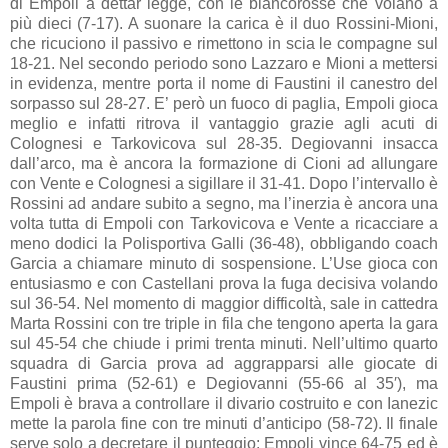
di Empoli a dettar legge, con le biancorosse che volano a
più dieci (7-17). A suonare la carica è il duo Rossini-Mioni,
che ricuciono il passivo e rimettono in scia le compagne sul
18-21. Nel secondo periodo sono Lazzaro e Mioni a mettersi
in evidenza, mentre porta il nome di Faustini il canestro del
sorpasso sul 28-27. E’ però un fuoco di paglia, Empoli gioca
meglio e infatti ritrova il vantaggio grazie agli acuti di
Colognesi e Tarkovicova sul 28-35. Degiovanni insacca
dall’arco, ma è ancora la formazione di Cioni ad allungare
con Vente e Colognesi a sigillare il 31-41. Dopo l’intervallo è
Rossini ad andare subito a segno, ma l’inerzia è ancora una
volta tutta di Empoli con Tarkovicova e Vente a ricacciare a
meno dodici la Polisportiva Galli (36-48), obbligando coach
Garcia a chiamare minuto di sospensione. L’Use gioca con
entusiasmo e con Castellani prova la fuga decisiva volando
sul 36-54. Nel momento di maggior difficoltà, sale in cattedra
Marta Rossini con tre triple in fila che tengono aperta la gara
sul 45-54 che chiude i primi trenta minuti. Nell’ultimo quarto
squadra di Garcia prova ad aggrapparsi alle giocate di
Faustini prima (52-61) e Degiovanni (55-66 al 35′), ma
Empoli è brava a controllare il divario costruito e con Ianezic
mette la parola fine con tre minuti d’anticipo (58-72). Il finale
serve solo a decretare il punteggio: Empoli vince 64-75 ed è