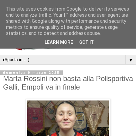
This site uses cookies from Google to deliver its services
and to analyze traffic. Your IP address and user-agent are
shared with Google along with performance and security
metrics to ensure quality of service, generate usage
statistics, and to detect and address abuse.
LEARN MORE
GOT IT
▼
domenica 9 marzo 2025
Marta Rossini non basta alla Polisportiva
Galli, Empoli va in finale