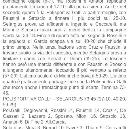
compagine ospite (6-7), ma Rossini e Amatori replicano
prontamente firmando il 17-10 alla prima sirena. Anche nel
secondo quarto è la Polisportiva Galli a partire meglio, con
Faustini e Stroscio a firmare il più dodici sul 25-10.
Selargius prova ad affidarsi a Ingenito e Ceccarelli, ma
Mioni e Stroscio ricacciano a meno tredici la compagine
sarda sul 33-18. Finale di quarto tutto nel segno di Rossini e
la squadra di Garcia scappa via sul 40-20 che chiude il
primo tempo. Nella terza frazione sono Cruz e Faustini a
trovare subito la via del canestro, mentre Selargius prova a
limitare i danni con Berrad e Thiam (45-25). Le toscane
hanno però una marcia differente e con Faustini e Stroscio
allungano ulteriormente, toccando il più ventotto a referto
(57-29). L’ultimo acuto è di Mioni che trova il 59-29. L’ultimo
quarto è praticamente garbage time con la Polisportiva Galli
che tocca anche i trentacinque punti di scarto. Termina 73-
45.
POLISPORTIVA GALLI – SELARGIUS 73 45 (17-10, 40-20,
59-29)
Pol.Galli: Degiovanni, Rossini 14, Faustini 14, Cruz 4, De
Cassan 2, Lazzaro 2, Sposato, Mioni 16, Stroscio 13,
Amatori 6, Di Fine 2. All.Garcia
Selargius: Mura 3, Berrad 10, Favre 3, Thiam 9, Ceccarelli