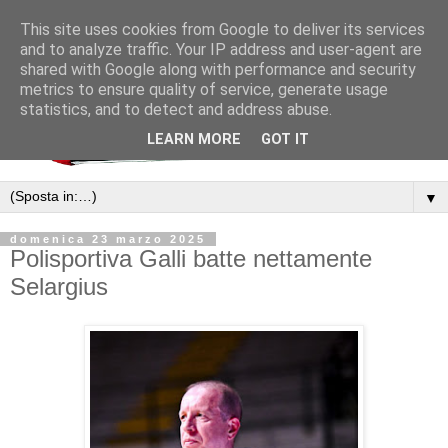
This site uses cookies from Google to deliver its services
and to analyze traffic. Your IP address and user-agent are
shared with Google along with performance and security
metrics to ensure quality of service, generate usage
statistics, and to detect and address abuse.
LEARN MORE
GOT IT
▼
domenica 23 marzo 2025
Polisportiva Galli batte nettamente
Selargius