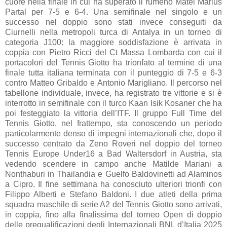
cuore nella finale in cui ha superato il rumeno Matei Marius
Partal per 7-5 e 6-4. Una semifinale nel singolo e un
successo nel doppio sono stati invece conseguiti da
Ciurnelli nella metropoli turca di Antalya in un torneo di
categoria J100: la maggiore soddisfazione è arrivata in
coppia con Pietro Ricci del Ct Massa Lombarda con cui il
portacolori del Tennis Giotto ha trionfato al termine di una
finale tutta italiana terminata con il punteggio di 7-5 e 6-3
contro Matteo Gribaldo e Antonio Marigliano. Il percorso nel
tabellone individuale, invece, ha registrato tre vittorie e si è
interrotto in semifinale con il turco Kaan Isik Kosaner che ha
poi festeggiato la vittoria dell’ITF. Il gruppo Full Time del
Tennis Giotto, nel frattempo, sta conoscendo un periodo
particolarmente denso di impegni internazionali che, dopo il
successo centrato da Zeno Roveri nel doppio del torneo
Tennis Europe Under16 a Bad Waltersdorf in Austria, sta
vedendo scendere in campo anche Matilde Mariani a
Nonthaburi in Thailandia e Guelfo Baldovinetti ad Alaminos
a Cipro. Il fine settimana ha conosciuto ulteriori trionfi con
Filippo Alberti e Stefano Baldoni. I due atleti della prima
squadra maschile di serie A2 del Tennis Giotto sono arrivati,
in coppia, fino alla finalissima del torneo Open di doppio
delle prequalificazioni degli Internazionali BNL d’Italia 2025