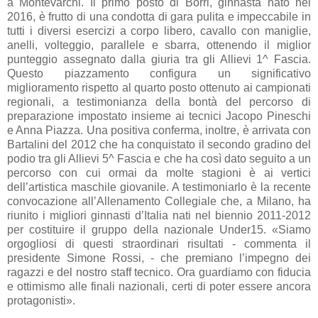
a Montevarchi. Il primo posto di Borri, ginnasta nato nel
2016, è frutto di una condotta di gara pulita e impeccabile in
tutti i diversi esercizi a corpo libero, cavallo con maniglie,
anelli, volteggio, parallele e sbarra, ottenendo il miglior
punteggio assegnato dalla giuria tra gli Allievi 1^ Fascia.
Questo piazzamento configura un significativo
miglioramento rispetto al quarto posto ottenuto ai campionati
regionali, a testimonianza della bontà del percorso di
preparazione impostato insieme ai tecnici Jacopo Pineschi
e Anna Piazza. Una positiva conferma, inoltre, è arrivata con
Bartalini del 2012 che ha conquistato il secondo gradino del
podio tra gli Allievi 5^ Fascia e che ha così dato seguito a un
percorso con cui ormai da molte stagioni è ai vertici
dell’artistica maschile giovanile. A testimoniarlo è la recente
convocazione all’Allenamento Collegiale che, a Milano, ha
riunito i migliori ginnasti d’Italia nati nel biennio 2011-2012
per costituire il gruppo della nazionale Under15. «Siamo
orgogliosi di questi straordinari risultati - commenta il
presidente Simone Rossi, - che premiano l’impegno dei
ragazzi e del nostro staff tecnico. Ora guardiamo con fiducia
e ottimismo alle finali nazionali, certi di poter essere ancora
protagonisti».