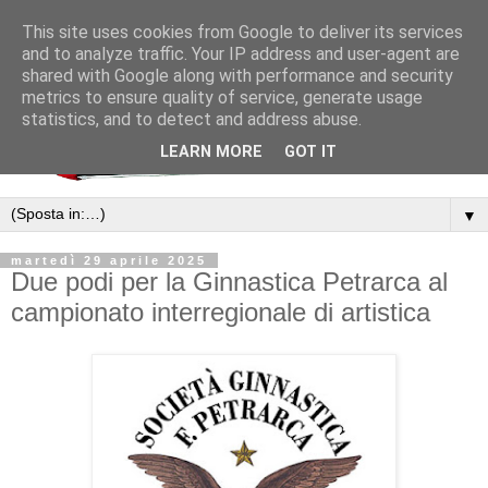
This site uses cookies from Google to deliver its services
and to analyze traffic. Your IP address and user-agent are
shared with Google along with performance and security
metrics to ensure quality of service, generate usage
statistics, and to detect and address abuse.
LEARN MORE
GOT IT
▼
martedì 29 aprile 2025
Due podi per la Ginnastica Petrarca al
campionato interregionale di artistica