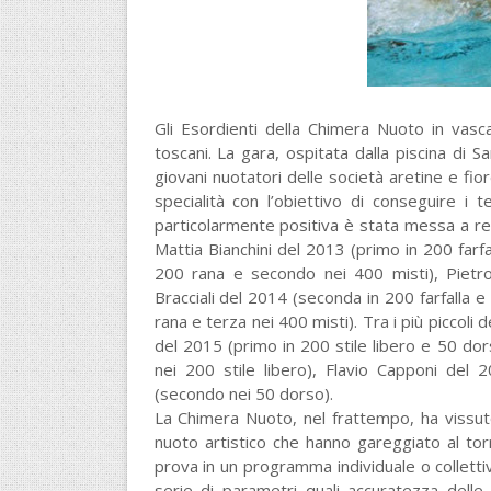
Gli Esordienti della Chimera Nuoto in vasca
toscani. La gara, ospitata dalla piscina di 
giovani nuotatori delle società aretine e fio
specialità con l’obiettivo di conseguire i t
particolarmente positiva è stata messa a re
Mattia Bianchini del 2013 (primo in 200 farf
200 rana e secondo nei 400 misti), Pietro
Bracciali del 2014 (seconda in 200 farfalla 
rana e terza nei 400 misti). Tra i più piccoli
del 2015 (primo in 200 stile libero e 50 dor
nei 200 stile libero), Flavio Capponi de
(secondo nei 50 dorso).
La Chimera Nuoto, nel frattempo, ha vissuto
nuoto artistico che hanno gareggiato al to
prova in un programma individuale o collettiv
serie di parametri quali accuratezza delle p