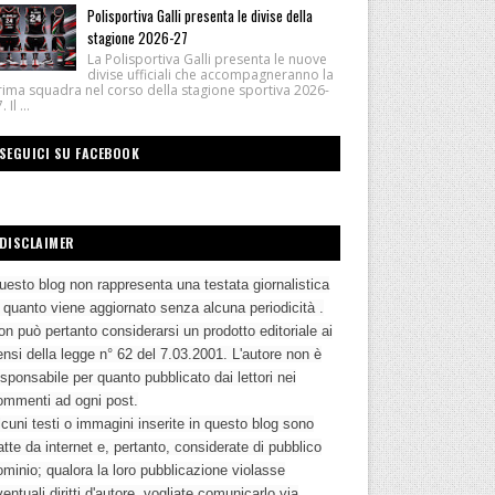
Polisportiva Galli presenta le divise della
stagione 2026-27
La Polisportiva Galli presenta le nuove
divise ufficiali che accompagneranno la
rima squadra nel corso della stagione sportiva 2026-
 Il ...
SEGUICI SU FACEBOOK
DISCLAIMER
uesto blog non rappresenta una testata giornalistica
n quanto viene aggiornato senza alcuna periodicità .
n può pertanto considerarsi un prodotto editoriale ai
nsi della legge n° 62 del 7.03.2001. L'autore non è
sponsabile per quanto pubblicato dai lettori nei
ommenti ad ogni post.
cuni testi o immagini inserite in questo blog sono
atte da internet e, pertanto, considerate di pubblico
ominio; qualora la loro pubblicazione violasse
entuali diritti d'autore, vogliate comunicarlo via