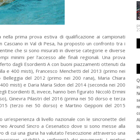
p
27.
 nella prima prova estiva di qualificazione ai campionati
San Casciano in Val di Pesa, ha proposto un confronto tra i
rentine che si sono misurati in diverse categorie e diverse
empi minimi per l’accesso alle finali regionali. Una prova
ferto dagli Esordienti A con buoni piazzamenti ottenuti da
alla e 400 misti), Francesco Menchetti del 2013 (primo nei
 Belleggia del 2012 (primo nei 200 rana), Maria Chiara
Q
e 400 misti) e Daria Maria Sidon del 2014 (seconda nei 200
i
 degli Esordienti B, invece, hanno ben figurato Niccolò Ermini
No
so), Ginevra Pilastri del 2016 (prima nei 50 dorso e terza
se
l 2015 (terzo nei 50 dorso) e Martino Gepponi del 2015
re
c
 un’esperienza di livello nazionale con le sincronette del
Al
rneo Around Sincro a Cesenatico dove si sono messe alla
tr
o di cui una giuria ha valutato l’esecuzione attraverso una
d
osizioni, stabilità e uniformità dei movimenti. I migliori
ev