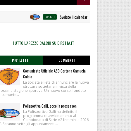
Svelato il calendario la Polisportiva Galli debutta ad 
BASKET
TUTTO L'AREZZO CALCIO SU DIRETTA.IT
PIU' LETTI
COMMENTI
Comunicato Ufficiale ASD Cortona Camucia
Calcio
La Societa e lieta di annunciare la nuova
struttura societaria in vista della
rossima stagione sportiva. Un nuovo corso, fondato
u compete...
Polisportiva Galli, ecco la preseason
La Polisportiva Galli ha definito il
programma di avvicinamento al
Campionato di Serie A2 femminile 2026-
. Saranno sette gli appuntamenti ...