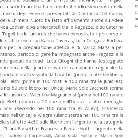
ove la società aretina ha ottenuto il dodicesimo posto nella
e
in virtù degli esercizi presentati da Costanza Del Cucina,
L'
t
o della Chimera Nuoto ha fatto affidamento anche su Adele
s
Noa Lothian e Asia Mercatelli tra le Ragazze, e su Caterina
ia Tegoli tra le Juniores che hanno dimostrato il percorso di
lo staff tecnico con Karina Taveras, Luca Cicogni e Barbara
Anania per la preparazione atletica e di Marco Magara per
, intenso, periodo di gare ha impegnato anche i ragazzi e le
nda guidati da coach Luca Cicogni che hanno festeggiato
Pontedera nella quarta prova del campionato regionale. La
l podio è stata vissuta da Luca Lisi (primo in 50 stile libero,
iola Falchi (prima in 100 misti e 100 rana tra le Juniores),
nei 50 stile libero nell’Unica), Maria Sole Sacchetti (prima
ra le Juniores), Valentina Magnanensi (prima nei 100 rana e
do Betti (primo nei 50 dorso nell’Unica). Le altre medaglie
o Scali (secondo nei 100 rana tra gli Allievi), Francesco
misti nell’Unica) e Allegra Iuliano (terza nei 100 rana tra le
elle staffette 4x50 stile libero con l’argento nella categoria
 Chiara Farsetti e Francesco Fantacchiotti, l’argento nella
i, Ludovico Carnesciali, Anna Viola Falchi e Maria Sole