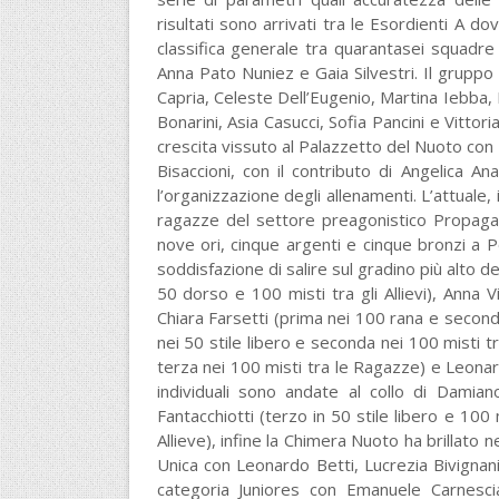
risultati sono arrivati tra le Esordienti A d
classifica generale tra quarantasei squadre 
Anna Pato Nuniez e Gaia Silvestri. Il grupp
Capria, Celeste Dell’Eugenio, Martina Iebba, 
Bonarini, Asia Casucci, Sofia Pancini e Vittor
crescita vissuto al Palazzetto del Nuoto con 
Bisaccioni, con il contributo di Angelica 
l’organizzazione degli allenamenti. L’attuale
ragazze del settore preagonistico Propaga
nove ori, cinque argenti e cinque bronzi a 
soddisfazione di salire sul gradino più alto de
50 dorso e 100 misti tra gli Allievi), Anna V
Chiara Farsetti (prima nei 100 rana e seconda 
nei 50 stile libero e seconda nei 100 misti t
terza nei 100 misti tra le Ragazze) e Leonar
individuali sono andate al collo di Damian
Fantacchiotti (terzo in 50 stile libero e 100 
Allieve), infine la Chimera Nuoto ha brillato n
Unica con Leonardo Betti, Lucrezia Bivignani,
categoria Juniores con Emanuele Carnescial