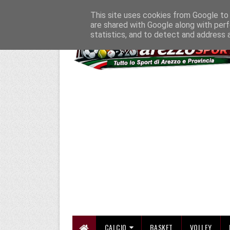
HOME
CHI SIAMO
COLLABORA CON NOI
SE SBAGLIAMO... CORREGG
This site uses cookies from Google to d
are shared with Google along with perf
statistics, and to detect and address 
CALCIO
BASKET
VOLLEY