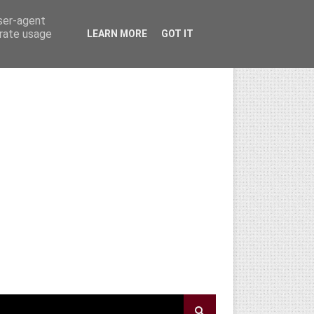
user-agent
erate usage
LEARN MORE
GOT IT