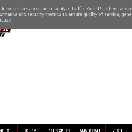
IAMO
eliver its services and to analyze traffic. Your IP address and 
ormance and security metrics to ensure quality of service, gen
abuse.
MOTORI
CICLISMO
ALTRI SPORT
AMATORIALE
EVENTI