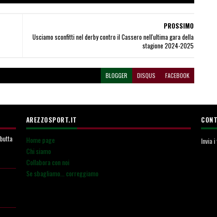
PROSSIMO
Usciamo sconfitti nel derby contro il Cassero nell'ultima gara della
stagione 2024-2025
BLOGGER
DISQUS
FACEBOOK
AREZZOSPORT.IT
CONT
ebutta
Home page
Invia 
Chi siamo
Collabora con noi
Se sbagliamo... correggiamo