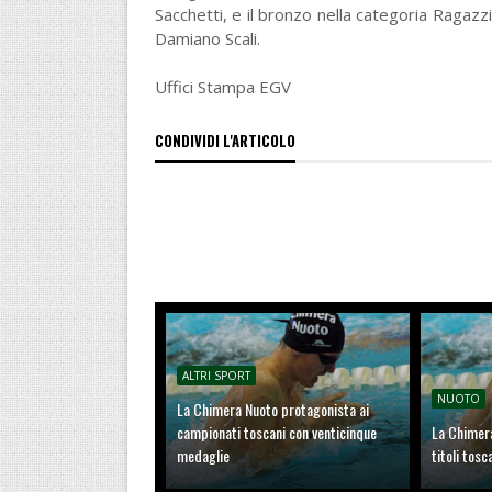
Sacchetti, e il bronzo nella categoria Ragazz
Damiano Scali.
Uffici Stampa EGV
CONDIVIDI L'ARTICOLO
ALTRI SPORT
NUOTO
La Chimera Nuoto protagonista ai
campionati toscani con venticinque
La Chimer
medaglie
titoli tosc