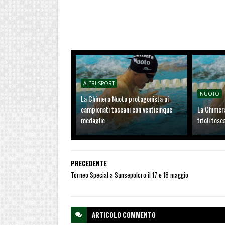
ALTRI SPORT
NUOTO
La Chimera Nuoto protagonista ai
campionati toscani con venticinque
La Chimer
medaglie
titoli tosc
PRECEDENTE
Torneo Special a Sansepolcro il 17 e 18 maggio
ARTICOLO
COMMENTO