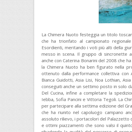
La Chimera Nuoto festeggia un titolo toscano 
che ha trionfato al campionato regionale 
Esordienti, meritando i voti più alti della giur
messo in scena. Il gruppo di sincronette a
anche con Caterina Bonarini del 2008 che ha 
la Chimera Nuoto ha ben figurato nella p
ottenuto dalla performance collettiva con 
Bianca Guidotti, Asia Lisi, Noa Lothian, Asia
conseguiti anche un settimo posto in solo d
Del Cucina, infine a completare la spedizi
Iebba, Sofia Pancini e Vittoria Tegoli. La C
per partecipare alla settima edizione del Gra
che ha riunito nel capoluogo campano anche
assoluto rilievo, i portacolori del Palazzett
e ottimi piazzamenti che sono valsi il quint
ribadendo la qualità del percorso di prepa