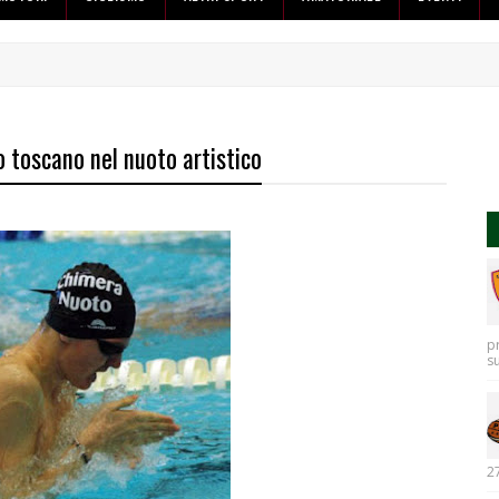
 toscano nel nuoto artistico
p
s
27