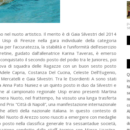
p
se
nel nuoto artistico. Il merito è di Gaia Silvestri del 2014
Uisp di Firenze nella gara individuale della categoria
ia per l’accuratezza, la stabilità e l’uniformità dell’esercizio
retine, guidato dall’allenatrice Karina Taveras, è emerso
conquistato il secondo posto del podio tra le Juniores, poi
rova di squadra delle Ragazze con un buon sesto posto
Adele Capria, Costanza Del Cucina, Celeste Dell’Eugenio,
Q
 Mercatelli e Gaia Silvestri. Tra le Esordienti A sono stati
i
a Anna Pato Nuniez e un quinto posto in duo da Silvestri e
No
one al campionato regionale Uisp erano presenti Martina
se
himera Nuoto, nel frattempo, ha vissuto una lunga trasferta
re
nd Prix “Città di Napoli”, una manifestazione internazionale
c
 atleti della nazionale italiana. In questo contesto di
Al
o del Nuoto di Arezzo sono riusciti a emergere con medaglie
tr
o posto nella classifica generale tra sessantadue società,
d
razione condotto dallo staff tecnico con Marco Licastro,
ev