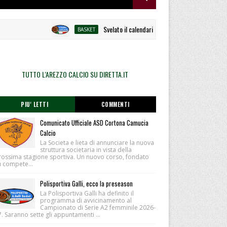
Svelato il calendario la Polisportiva Galli debutta a
BASKET
TUTTO L'AREZZO CALCIO SU DIRETTA.IT
PIU' LETTI
COMMENTI
Comunicato Ufficiale ASD Cortona Camucia
Calcio
La Societa e lieta di annunciare la nuova
struttura societaria in vista della
rossima stagione sportiva. Un nuovo corso, fondato
u compete...
Polisportiva Galli, ecco la preseason
La Polisportiva Galli ha definito il
programma di avvicinamento al
Campionato di Serie A2 femminile 2026-
. Saranno sette gli appuntamenti ...