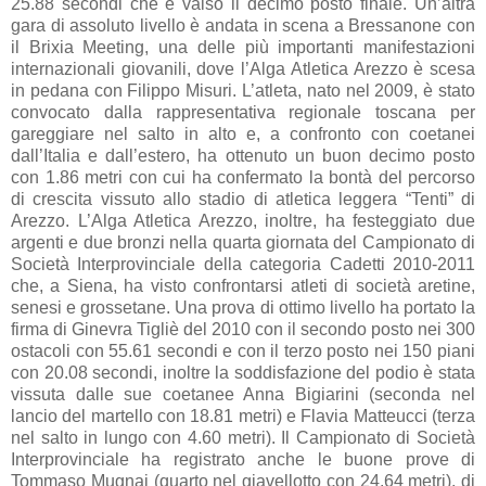
25.88 secondi che è valso il decimo posto finale. Un’altra
gara di assoluto livello è andata in scena a Bressanone con
il Brixia Meeting, una delle più importanti manifestazioni
internazionali giovanili, dove l’Alga Atletica Arezzo è scesa
in pedana con Filippo Misuri. L’atleta, nato nel 2009, è stato
convocato dalla rappresentativa regionale toscana per
gareggiare nel salto in alto e, a confronto con coetanei
dall’Italia e dall’estero, ha ottenuto un buon decimo posto
con 1.86 metri con cui ha confermato la bontà del percorso
di crescita vissuto allo stadio di atletica leggera “Tenti” di
Arezzo. L’Alga Atletica Arezzo, inoltre, ha festeggiato due
argenti e due bronzi nella quarta giornata del Campionato di
Società Interprovinciale della categoria Cadetti 2010-2011
che, a Siena, ha visto confrontarsi atleti di società aretine,
senesi e grossetane. Una prova di ottimo livello ha portato la
firma di Ginevra Tigliè del 2010 con il secondo posto nei 300
ostacoli con 55.61 secondi e con il terzo posto nei 150 piani
con 20.08 secondi, inoltre la soddisfazione del podio è stata
vissuta dalle sue coetanee Anna Bigiarini (seconda nel
lancio del martello con 18.81 metri) e Flavia Matteucci (terza
nel salto in lungo con 4.60 metri). Il Campionato di Società
Interprovinciale ha registrato anche le buone prove di
Tommaso Mugnai (quarto nel giavellotto con 24.64 metri), di