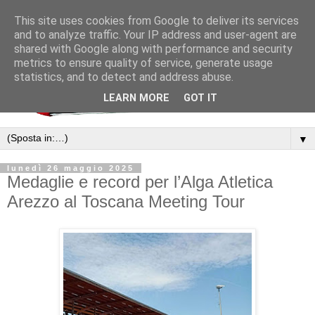
This site uses cookies from Google to deliver its services
and to analyze traffic. Your IP address and user-agent are
shared with Google along with performance and security
metrics to ensure quality of service, generate usage
statistics, and to detect and address abuse.
LEARN MORE
GOT IT
▼
lunedì 26 maggio 2025
Medaglie e record per l’Alga Atletica
Arezzo al Toscana Meeting Tour