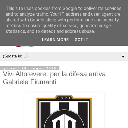
This site uses cookies from Google to deliver its services
and to analyze traffic. Your IP address and user-agent are
shared with Google along with performance and security
metrics to ensure quality of service, generate usage
statistics, and to detect and address abuse.
LEARN MORE
GOT IT
▼
giovedì 26 giugno 2025
Vivi Altotevere: per la difesa arriva
Gabriele Fiumanti