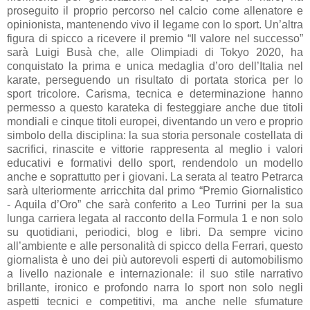
proseguito il proprio percorso nel calcio come allenatore e
opinionista, mantenendo vivo il legame con lo sport. Un’altra
figura di spicco a ricevere il premio “Il valore nel successo”
sarà Luigi Busà che, alle Olimpiadi di Tokyo 2020, ha
conquistato la prima e unica medaglia d’oro dell’Italia nel
karate, perseguendo un risultato di portata storica per lo
sport tricolore. Carisma, tecnica e determinazione hanno
permesso a questo karateka di festeggiare anche due titoli
mondiali e cinque titoli europei, diventando un vero e proprio
simbolo della disciplina: la sua storia personale costellata di
sacrifici, rinascite e vittorie rappresenta al meglio i valori
educativi e formativi dello sport, rendendolo un modello
anche e soprattutto per i giovani. La serata al teatro Petrarca
sarà ulteriormente arricchita dal primo “Premio Giornalistico
- Aquila d’Oro” che sarà conferito a Leo Turrini per la sua
lunga carriera legata al racconto della Formula 1 e non solo
su quotidiani, periodici, blog e libri. Da sempre vicino
all’ambiente e alle personalità di spicco della Ferrari, questo
giornalista è uno dei più autorevoli esperti di automobilismo
a livello nazionale e internazionale: il suo stile narrativo
brillante, ironico e profondo narra lo sport non solo negli
aspetti tecnici e competitivi, ma anche nelle sfumature