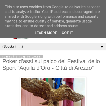
This site uses cookies from Google to deliver its services
and to analyze traffic. Your IP address and user-agent are
shared with Google along with performance and security
metrics to ensure quality of service, generate usage
statistics, and to detect and address abuse.
LEARN MORE
GOT IT
▼
lunedì 7 luglio 2025
Poker d’assi sul palco del Festival dello
Sport “Aquila d’Oro - Città di Arezzo”