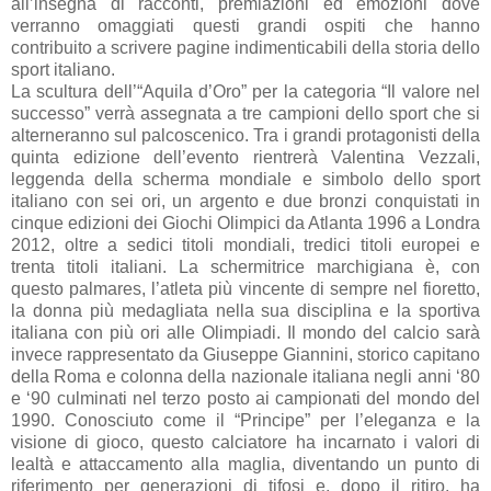
all’insegna di racconti, premiazioni ed emozioni dove
verranno omaggiati questi grandi ospiti che hanno
contribuito a scrivere pagine indimenticabili della storia dello
sport italiano.
La scultura dell’“Aquila d’Oro” per la categoria “Il valore nel
successo” verrà assegnata a tre campioni dello sport che si
alterneranno sul palcoscenico. Tra i grandi protagonisti della
quinta edizione dell’evento rientrerà Valentina Vezzali,
leggenda della scherma mondiale e simbolo dello sport
italiano con sei ori, un argento e due bronzi conquistati in
cinque edizioni dei Giochi Olimpici da Atlanta 1996 a Londra
2012, oltre a sedici titoli mondiali, tredici titoli europei e
trenta titoli italiani. La schermitrice marchigiana è, con
questo palmares, l’atleta più vincente di sempre nel fioretto,
la donna più medagliata nella sua disciplina e la sportiva
italiana con più ori alle Olimpiadi. Il mondo del calcio sarà
invece rappresentato da Giuseppe Giannini, storico capitano
della Roma e colonna della nazionale italiana negli anni ‘80
e ‘90 culminati nel terzo posto ai campionati del mondo del
1990. Conosciuto come il “Principe” per l’eleganza e la
visione di gioco, questo calciatore ha incarnato i valori di
lealtà e attaccamento alla maglia, diventando un punto di
riferimento per generazioni di tifosi e, dopo il ritiro, ha