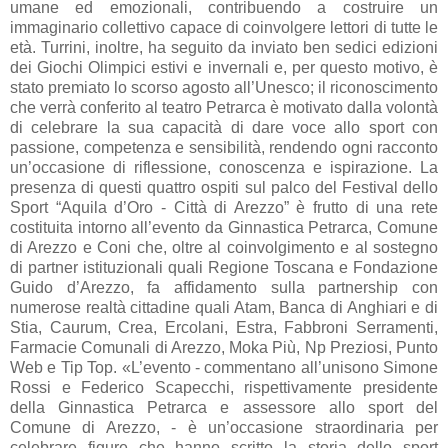
umane ed emozionali, contribuendo a costruire un
immaginario collettivo capace di coinvolgere lettori di tutte le
età. Turrini, inoltre, ha seguito da inviato ben sedici edizioni
dei Giochi Olimpici estivi e invernali e, per questo motivo, è
stato premiato lo scorso agosto all’Unesco; il riconoscimento
che verrà conferito al teatro Petrarca è motivato dalla volontà
di celebrare la sua capacità di dare voce allo sport con
passione, competenza e sensibilità, rendendo ogni racconto
un’occasione di riflessione, conoscenza e ispirazione. La
presenza di questi quattro ospiti sul palco del Festival dello
Sport “Aquila d’Oro - Città di Arezzo” è frutto di una rete
costituita intorno all’evento da Ginnastica Petrarca, Comune
di Arezzo e Coni che, oltre al coinvolgimento e al sostegno
di partner istituzionali quali Regione Toscana e Fondazione
Guido d’Arezzo, fa affidamento sulla partnership con
numerose realtà cittadine quali Atam, Banca di Anghiari e di
Stia, Caurum, Crea, Ercolani, Estra, Fabbroni Serramenti,
Farmacie Comunali di Arezzo, Moka Più, Np Preziosi, Punto
Web e Tip Top. «L’evento - commentano all’unisono Simone
Rossi e Federico Scapecchi, rispettivamente presidente
della Ginnastica Petrarca e assessore allo sport del
Comune di Arezzo, - è un’occasione straordinaria per
celebrare figure che hanno scritto la storia dello sport