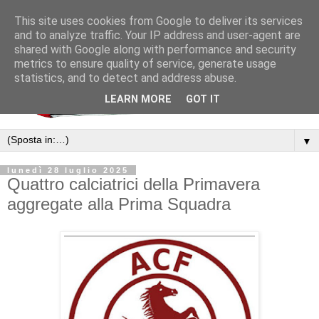
This site uses cookies from Google to deliver its services
and to analyze traffic. Your IP address and user-agent are
shared with Google along with performance and security
metrics to ensure quality of service, generate usage
statistics, and to detect and address abuse.
LEARN MORE
GOT IT
▼
lunedì 28 luglio 2025
Quattro calciatrici della Primavera
aggregate alla Prima Squadra