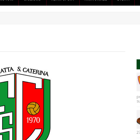
p
s
27