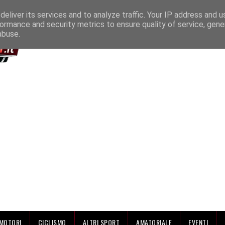
IAMO
eliver its services and to analyze traffic. Your IP address and 
ormance and security metrics to ensure quality of service, gen
abuse.
MOTORI
CICLISMO
ALTRI SPORT
AMATORIALE
EVENTI