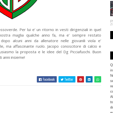
p
27.
verde. Per lui e’ un ritorno in vesti dirigenziali in quel
a nostra maglia qualche anno fa, ma e’ sempre restato
e dopo alcuni anni da allenatore nelle giovanili viola e’
le, ma affascinante ruolo. Jacopo conoscitore di calcio e
tusiasmo la proposta e le idee del Dg Picciafuochi. Buon
ti anni insieme!
Q
i
No
Facebook
Twitter
se
re
c
Al
tr
d
ev