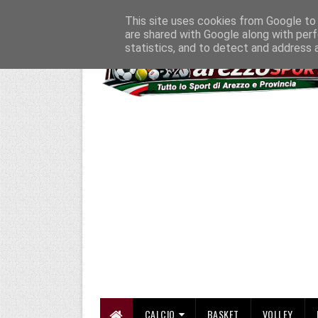
HOME
CHI SIAMO
COLLABORA CON NOI
SE SBAGLIAMO... CORREGG
This site uses cookies from Google to d
are shared with Google along with perf
statistics, and to detect and address 
CALCIO
BASKET
VOLLEY