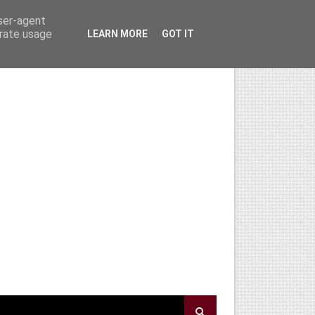
user-agent
erate usage
LEARN MORE
GOT IT