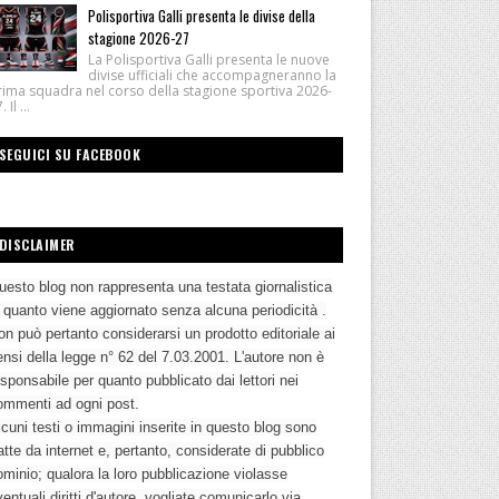
Polisportiva Galli presenta le divise della
stagione 2026-27
La Polisportiva Galli presenta le nuove
divise ufficiali che accompagneranno la
rima squadra nel corso della stagione sportiva 2026-
 Il ...
SEGUICI SU FACEBOOK
DISCLAIMER
uesto blog non rappresenta una testata giornalistica
n quanto viene aggiornato senza alcuna periodicità .
n può pertanto considerarsi un prodotto editoriale ai
nsi della legge n° 62 del 7.03.2001. L'autore non è
sponsabile per quanto pubblicato dai lettori nei
ommenti ad ogni post.
cuni testi o immagini inserite in questo blog sono
atte da internet e, pertanto, considerate di pubblico
ominio; qualora la loro pubblicazione violasse
entuali diritti d'autore, vogliate comunicarlo via