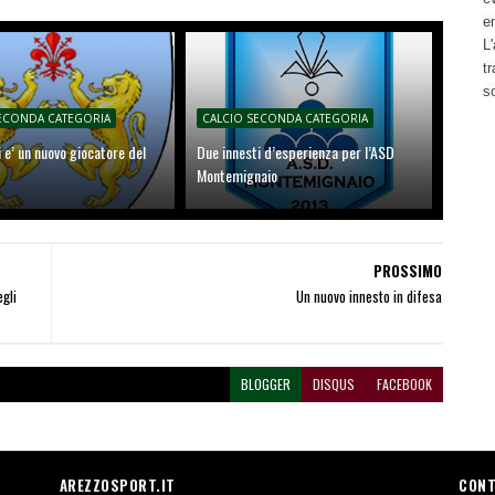
e
L'
t
s
SECONDA CATEGORIA
CALCIO SECONDA CATEGORIA
i e’ un nuovo giocatore del
Due innesti d’esperienza per l’ASD
Montemignaio
PROSSIMO
gli
Un nuovo innesto in difesa
BLOGGER
DISQUS
FACEBOOK
AREZZOSPORT.IT
CONT