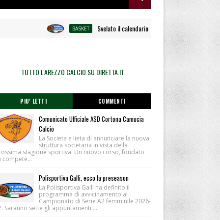
Svelato il calendario la Polisportiva Galli debutta ad
BASKET
TUTTO L'AREZZO CALCIO SU DIRETTA.IT
PIU' LETTI
COMMENTI
Comunicato Ufficiale ASD Cortona Camucia
Calcio
La Societa e lieta di annunciare la nuova
struttura societaria in vista della
rossima stagione sportiva. Un nuovo corso, fondato
u compete...
Polisportiva Galli, ecco la preseason
La Polisportiva Galli ha definito il
programma di avvicinamento al
Campionato di Serie A2 femminile 2026-
. Saranno sette gli appuntamenti ...