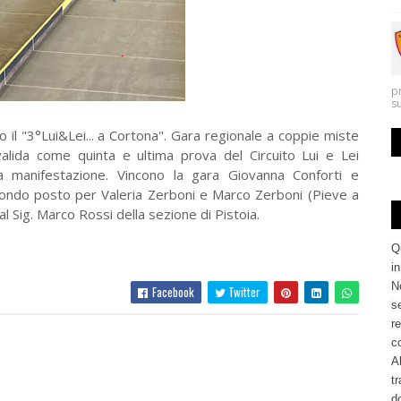
p
s
il "3°Lui&Lei... a Cortona". Gara regionale a coppie miste
alida come quinta e ultima prova del Circuito Lui e Lei
a manifestazione. Vincono la gara Giovanna Conforti e
econdo posto per Valeria Zerboni e Marco Zerboni (Pieve a
l Sig. Marco Rossi della sezione di Pistoia.
Q
i
No
Facebook
Twitter
se
re
c
Al
tr
d