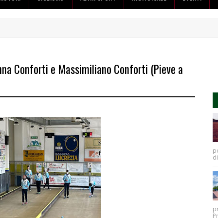
nna Conforti e Massimiliano Conforti (Pieve a
po
di
p
P