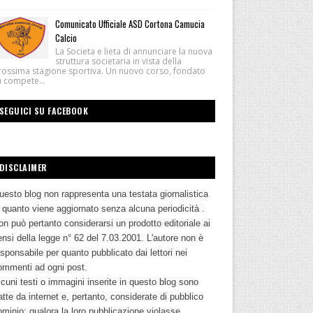
Comunicato Ufficiale ASD Cortona Camucia
Calcio
La Societa e lieta di annunciare la nuova
struttura societaria in vista della
rossima stagione sportiva. Un nuovo corso, fondato
u compete...
SEGUICI SU FACEBOOK
DISCLAIMER
uesto blog non rappresenta una testata giornalistica
n quanto viene aggiornato senza alcuna periodicità .
n può pertanto considerarsi un prodotto editoriale ai
nsi della legge n° 62 del 7.03.2001. L'autore non è
sponsabile per quanto pubblicato dai lettori nei
ommenti ad ogni post.
cuni testi o immagini inserite in questo blog sono
atte da internet e, pertanto, considerate di pubblico
ominio; qualora la loro pubblicazione violasse