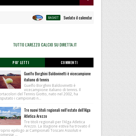
Svelato il calendario la Polisportiva Galli debutta a
BASKET
TUTTO L'AREZZO CALCIO SU DIRETTA.IT
PIU' LETTI
COMMENTI
Guelfo Borghini Baldovinetti è vicecampione
italiano di tennis
Guelfo Borghini Baldovinetti è
vicecampione italiano di tennis. Il
rtacolori del Tennis Giotto, nato nel 2002, ha
sputato i campionati n...
Tre nuovi titoli regionali nell’estate dell’Alga
Atletica Arezzo
Tre titoli regionali per l’Alga Atletica
Arezzo. La stagione estiva ha trovato il
roprio epilogo ai Campionati Toscani Assoluti e
romesse ...