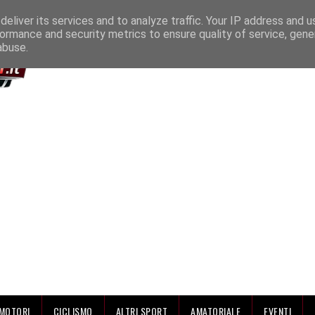
IAMO
eliver its services and to analyze traffic. Your IP address and 
ormance and security metrics to ensure quality of service, gen
abuse.
MOTORI
CICLISMO
ALTRI SPORT
AMATORIALE
EVENTI