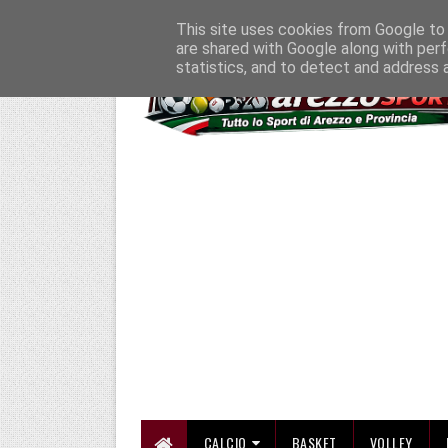
HOME
CHI SIAMO
COLLABORA CON NOI
SE SBAGLIAMO... CORREGG
This site uses cookies from Google to d
are shared with Google along with perf
statistics, and to detect and address 
CALCIO
BASKET
VOLLEY