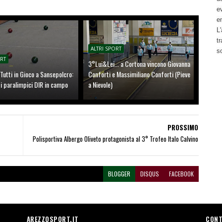
ev
e
L'
t
ALTRI SPORT
s
ORT
3°Lui&Lei... a Cortona vincono Giovanna
Tutti in Gioco a Sansepolcro:
Conforti e Massimiliano Conforti (Pieve
i paralimpici DIR in campo
a Nievole)
PROSSIMO
Polisportiva Albergo Oliveto protagonista al 3° Trofeo Italo Calvino
BLOGGER
DISQUS
FACEBOOK
AREZZOSPORT.IT
CONT