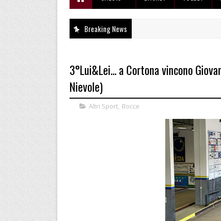
Breaking News
3°Lui&Lei... a Cortona vincono Giova
Nievole)
Altri Sport
,
Bocce