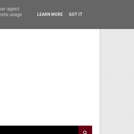
user-agent
erate usage
LEARN MORE
GOT IT