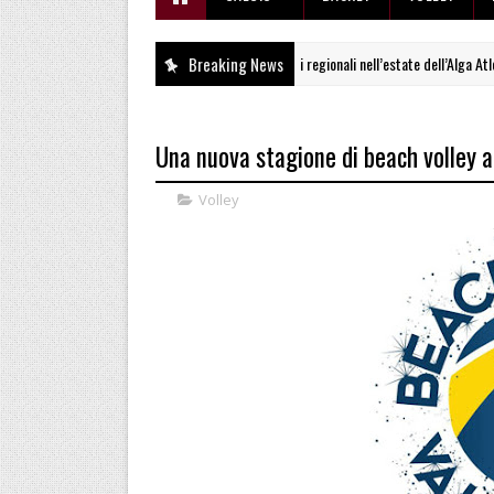
Breaking News
Tre nuovi titoli regionali nell’estate dell’Alga Atletica
ALTRI SPORT
Una nuova stagione di beach volley a
Volley