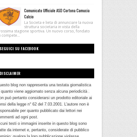
Comunicato Ufficiale ASD Cortona Camucia
Calcio
La Societa e lieta di annunciare la nuova
struttura societaria in vista della
rossima stagione sportiva. Un nuovo corso, fondato
u compete...
SEGUICI SU FACEBOOK
DISCLAIMER
uesto blog non rappresenta una testata giornalistica
n quanto viene aggiornato senza alcuna periodicità .
n può pertanto considerarsi un prodotto editoriale ai
nsi della legge n° 62 del 7.03.2001. L'autore non è
sponsabile per quanto pubblicato dai lettori nei
ommenti ad ogni post.
cuni testi o immagini inserite in questo blog sono
atte da internet e, pertanto, considerate di pubblico
ominio; qualora la loro pubblicazione violasse