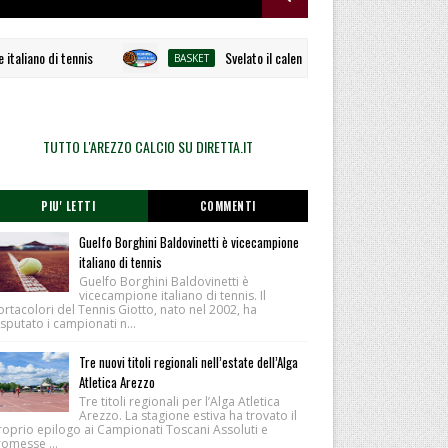
ano di tennis
Svelato il calendario la Polisportiva Galli debut
BASKET
TUTTO L'AREZZO CALCIO SU DIRETTA.IT
PIU' LETTI
COMMENTI
Guelfo Borghini Baldovinetti è vicecampione
italiano di tennis
Guelfo Borghini Baldovinetti è
vicecampione italiano di tennis. Il
rtacolori del Tennis Giotto, nato nel 2002, ha
sputato i campionati n...
Tre nuovi titoli regionali nell’estate dell’Alga
Atletica Arezzo
Tre titoli regionali per l’Alga Atletica
Arezzo. La stagione estiva ha trovato il
roprio epilogo ai Campionati Toscani Assoluti e
romesse ...