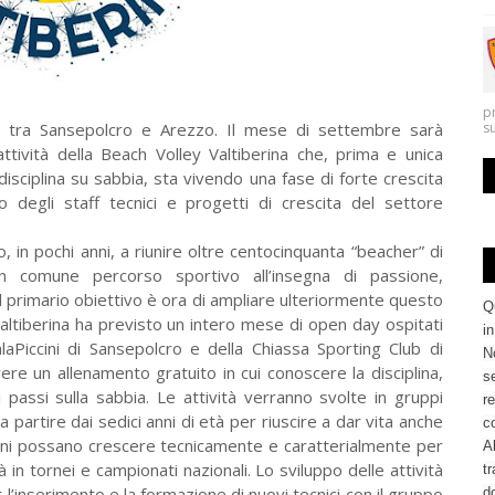
p
a tra Sansepolcro e Arezzo. Il mese di settembre sarà
s
attività della Beach Volley Valtiberina che, prima e unica
isciplina su sabbia, sta vivendo una fase di forte crescita
o degli staff tecnici e progetti di crescita del settore
, in pochi anni, a riunire oltre centocinquanta “beacher” di
 comune percorso sportivo all’insegna di passione,
l primario obiettivo è ora di ampliare ulteriormente questo
Q
altiberina ha previsto un intero mese di open day ospitati
i
laPiccini di Sansepolcro e della Chiassa Sporting Club di
No
re un allenamento gratuito in cui conoscere la disciplina,
se
 passi sulla sabbia. Le attività verranno svolte in gruppi
re
a partire dai sedici anni di età per riuscire a dar vita anche
c
ovani possano crescere tecnicamente e caratterialmente per
Al
à in tornei e campionati nazionali. Lo sviluppo delle attività
tr
l’inserimento e la formazione di nuovi tecnici con il gruppo
d