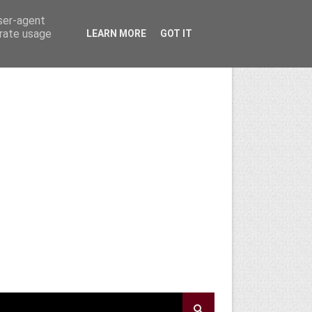
user-agent
erate usage
LEARN MORE
GOT IT