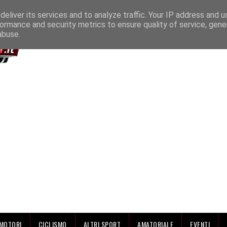
IAMO
eliver its services and to analyze traffic. Your IP address and 
ormance and security metrics to ensure quality of service, gen
abuse.
MOTORI
CICLISMO
ALTRI SPORT
AMATORIALE
EVENTI