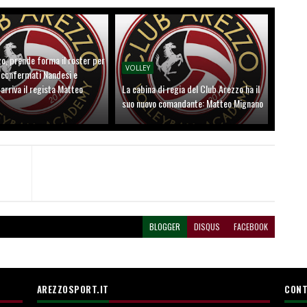
o, prende forma il roster per
VOLLEY
: confermati Nandesi e
arriva il regista Matteo
La cabina di regia del Club Arezzo ha il
suo nuovo comandante: Matteo Mignano
BLOGGER
DISQUS
FACEBOOK
AREZZOSPORT.IT
CONT