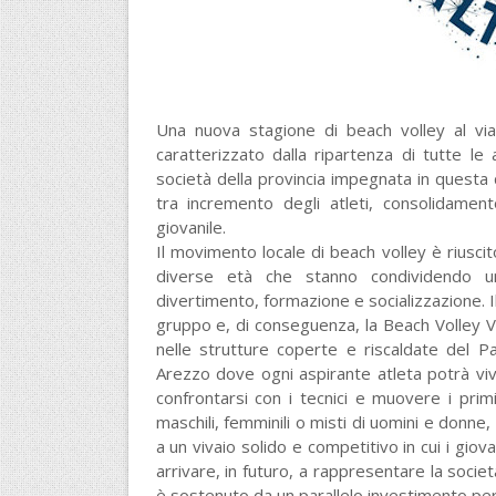
Una nuova stagione di beach volley al vi
caratterizzato dalla ripartenza di tutte le 
società della provincia impegnata in questa d
tra incremento degli atleti, consolidament
giovanile.
Il movimento locale di beach volley è riuscito
diverse età che stanno condividendo un
divertimento, formazione e socializzazione. I
gruppo e, di conseguenza, la Beach Volley V
nelle strutture coperte e riscaldate del Pa
Arezzo dove ogni aspirante atleta potrà vive
confrontarsi con i tecnici e muovere i primi
maschili, femminili o misti di uomini e donne, 
a un vivaio solido e competitivo in cui i gi
arrivare, in futuro, a rappresentare la societ
è sostenuto da un parallelo investimento per 