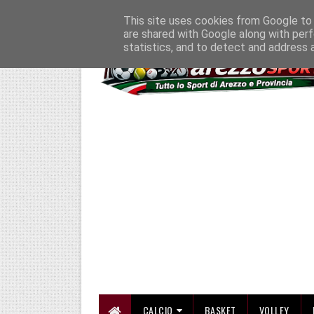
HOME
CHI SIAMO
COLLABORA CON NOI
SE SBAGLIAMO... CORREGG
This site uses cookies from Google to d
are shared with Google along with perf
statistics, and to detect and address 
CALCIO
BASKET
VOLLEY