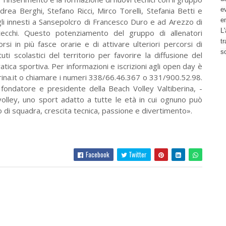
rea Berghi, Stefano Ricci, Mirco Torelli, Stefania Betti e
ev
e
gli innesti a Sansepolcro di Francesco Duro e ad Arezzo di
L'
tecchi. Questo potenziamento del gruppo di allenatori
t
si in più fasce orarie e di attivare ulteriori percorsi di
s
ti scolastici del territorio per favorire la diffusione del
ratica sportiva. Per informazioni e iscrizioni agli open day è
rina.it o chiamare i numeri 338/66.46.367 o 331/900.52.98.
 fondatore e presidente della Beach Volley Valtiberina, -
volley, uno sport adatto a tutte le età in cui ognuno può
o di squadra, crescita tecnica, passione e divertimento».
Facebook
Twitter