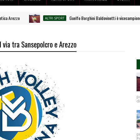
 Arezzo
Guelfo Borghini Baldovinetti è vicecampione itali
ALTRI SPORT
l via tra Sansepolcro e Arezzo
po
di
p
P