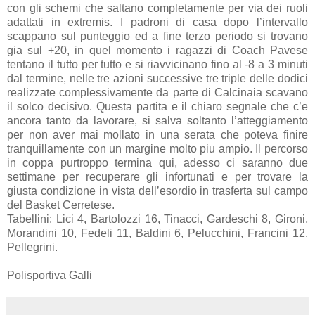
con gli schemi che saltano completamente per via dei ruoli
adattati in extremis. I padroni di casa dopo l’intervallo
scappano sul punteggio ed a fine terzo periodo si trovano
gia sul +20, in quel momento i ragazzi di Coach Pavese
tentano il tutto per tutto e si riavvicinano fino al -8 a 3 minuti
dal termine, nelle tre azioni successive tre triple delle dodici
realizzate complessivamente da parte di Calcinaia scavano
il solco decisivo. Questa partita e il chiaro segnale che c’e
ancora tanto da lavorare, si salva soltanto l’atteggiamento
per non aver mai mollato in una serata che poteva finire
tranquillamente con un margine molto piu ampio. Il percorso
in coppa purtroppo termina qui, adesso ci saranno due
settimane per recuperare gli infortunati e per trovare la
giusta condizione in vista dell’esordio in trasferta sul campo
del Basket Cerretese.
Tabellini: Lici 4, Bartolozzi 16, Tinacci, Gardeschi 8, Gironi,
Morandini 10, Fedeli 11, Baldini 6, Pelucchini, Francini 12,
Pellegrini.
Polisportiva Galli