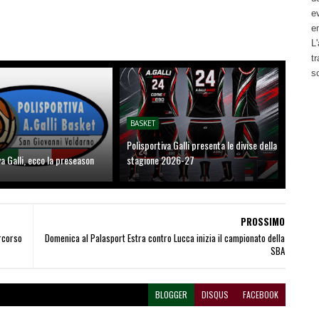
ev
e
L'
t
s
BASKET
Polisportiva Galli presenta le divise della
va Galli, ecco la preseason
stagione 2026-27
PROSSIMO
rcorso
Domenica al Palasport Estra contro Lucca inizia il campionato della
SBA
BLOGGER
DISQUS
FACEBOOK