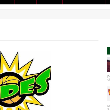
po
di
p
s