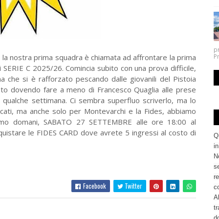
p
 la nostra prima squadra è chiamata ad affrontare la prima
P
i SERIE C 2025/26. Comincia subito con una prova difficile,
he si è rafforzato pescando dalle giovanili del Pistoia
eto dovendo fare a meno di Francesco Quaglia alle prese
r qualche settimana. Ci sembra superfluo scriverlo, ma lo
encati, ma anche solo per Montevarchi e la Fides, abbiamo
tiamo domani, SABATO 27 SETTEMBRE alle ore 18:00 al
cquistare le FIDES CARD dove avrete 5 ingressi al costo di
Q
i
No
se
re
Facebook
Twitter
c
Al
tr
d