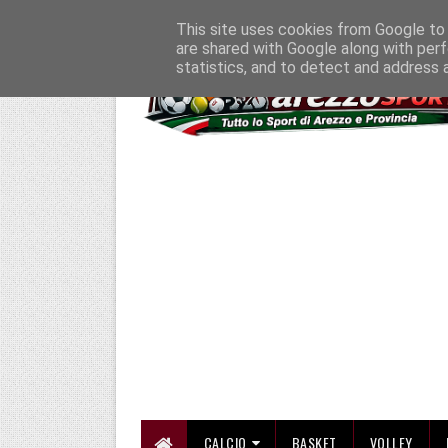
HOME
CHI SIAMO
COLLABORA CON NOI
SE SBAGLIAMO... CORREGG
This site uses cookies from Google to d
are shared with Google along with perf
statistics, and to detect and address 
CALCIO
BASKET
VOLLEY