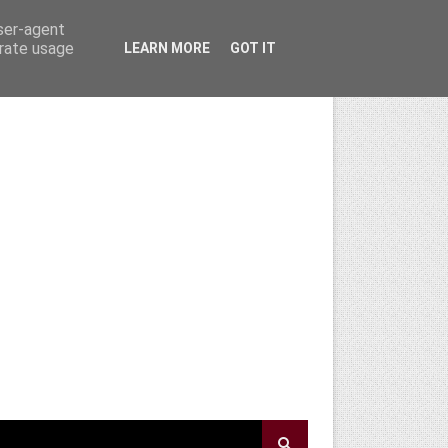
user-agent
erate usage
LEARN MORE
GOT IT