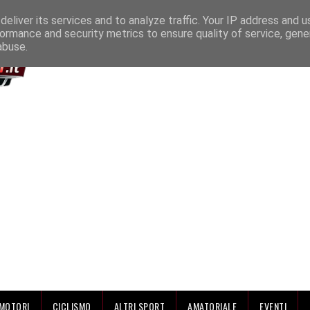
IAMO
eliver its services and to analyze traffic. Your IP address and 
ormance and security metrics to ensure quality of service, gen
abuse.
MOTORI
CICLISMO
ALTRI SPORT
AMATORIALE
EVENTI