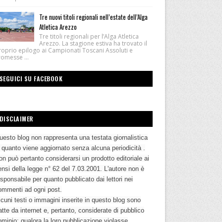
Tre nuovi titoli regionali nell’estate dell’Alga
Atletica Arezzo
Tre titoli regionali per l’Alga Atletica
Arezzo. La stagione estiva ha trovato il
roprio epilogo ai Campionati Toscani Assoluti e
romesse ...
SEGUICI SU FACEBOOK
DISCLAIMER
uesto blog non rappresenta una testata giornalistica
n quanto viene aggiornato senza alcuna periodicità .
n può pertanto considerarsi un prodotto editoriale ai
nsi della legge n° 62 del 7.03.2001. L'autore non è
sponsabile per quanto pubblicato dai lettori nei
ommenti ad ogni post.
cuni testi o immagini inserite in questo blog sono
atte da internet e, pertanto, considerate di pubblico
ominio; qualora la loro pubblicazione violasse