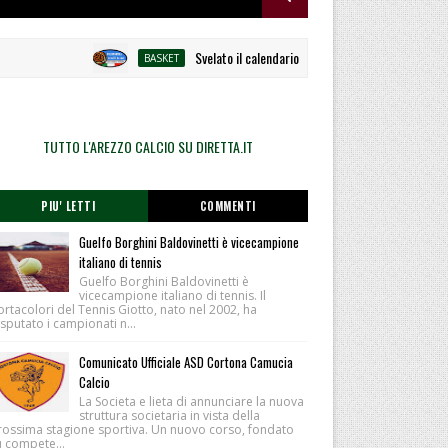
Svelato il calendario la Polisportiva Galli debutta ad 
BASKET
TUTTO L'AREZZO CALCIO SU DIRETTA.IT
PIU' LETTI
COMMENTI
Guelfo Borghini Baldovinetti è vicecampione
italiano di tennis
Guelfo Borghini Baldovinetti è
vicecampione italiano di tennis. Il
rtacolori del Tennis Giotto, nato nel 2002, ha
sputato i campionati n...
Comunicato Ufficiale ASD Cortona Camucia
Calcio
La Societa e lieta di annunciare la nuova
struttura societaria in vista della
rossima stagione sportiva. Un nuovo corso, fondato
u compete...