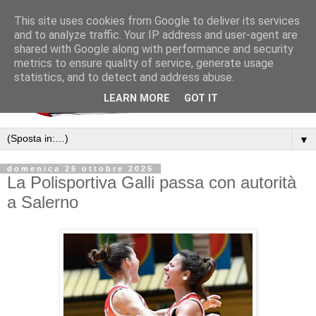
This site uses cookies from Google to deliver its services
and to analyze traffic. Your IP address and user-agent are
shared with Google along with performance and security
metrics to ensure quality of service, generate usage
statistics, and to detect and address abuse.
LEARN MORE
GOT IT
▼
domenica 26 ottobre 2025
La Polisportiva Galli passa con autorità
a Salerno