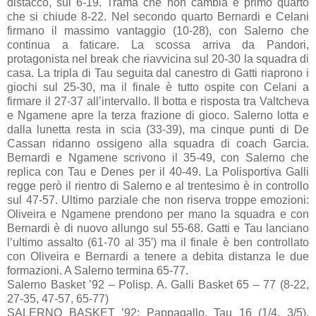
distacco, sul 6-19. Trama che non cambia e primo quarto
che si chiude 8-22. Nel secondo quarto Bernardi e Celani
firmano il massimo vantaggio (10-28), con Salerno che
continua a faticare. La scossa arriva da Pandori,
protagonista nel break che riavvicina sul 20-30 la squadra di
casa. La tripla di Tau seguita dal canestro di Gatti riaprono i
giochi sul 25-30, ma il finale è tutto ospite con Celani a
firmare il 27-37 all’intervallo. Il botta e risposta tra Valtcheva
e Ngamene apre la terza frazione di gioco. Salerno lotta e
dalla lunetta resta in scia (33-39), ma cinque punti di De
Cassan ridanno ossigeno alla squadra di coach Garcia.
Bernardi e Ngamene scrivono il 35-49, con Salerno che
replica con Tau e Denes per il 40-49. La Polisportiva Galli
regge però il rientro di Salerno e al trentesimo è in controllo
sul 47-57. Ultimo parziale che non riserva troppe emozioni:
Oliveira e Ngamene prendono per mano la squadra e con
Bernardi è di nuovo allungo sul 55-68. Gatti e Tau lanciano
l’ultimo assalto (61-70 al 35′) ma il finale è ben controllato
con Oliveira e Bernardi a tenere a debita distanza le due
formazioni. A Salerno termina 65-77.
Salerno Basket ’92 – Polisp. A. Galli Basket 65 – 77 (8-22,
27-35, 47-57, 65-77)
SALERNO BASKET ’92: Pappagallo, Tau 16 (1/4, 3/5),