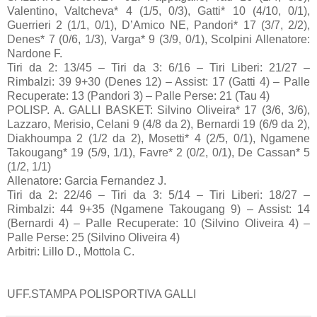
Valentino, Valtcheva* 4 (1/5, 0/3), Gatti* 10 (4/10, 0/1),
Guerrieri 2 (1/1, 0/1), D’Amico NE, Pandori* 17 (3/7, 2/2),
Denes* 7 (0/6, 1/3), Varga* 9 (3/9, 0/1), Scolpini Allenatore:
Nardone F.
Tiri da 2: 13/45 – Tiri da 3: 6/16 – Tiri Liberi: 21/27 –
Rimbalzi: 39 9+30 (Denes 12) – Assist: 17 (Gatti 4) – Palle
Recuperate: 13 (Pandori 3) – Palle Perse: 21 (Tau 4)
POLISP. A. GALLI BASKET: Silvino Oliveira* 17 (3/6, 3/6),
Lazzaro, Merisio, Celani 9 (4/8 da 2), Bernardi 19 (6/9 da 2),
Diakhoumpa 2 (1/2 da 2), Mosetti* 4 (2/5, 0/1), Ngamene
Takougang* 19 (5/9, 1/1), Favre* 2 (0/2, 0/1), De Cassan* 5
(1/2, 1/1)
Allenatore: Garcia Fernandez J.
Tiri da 2: 22/46 – Tiri da 3: 5/14 – Tiri Liberi: 18/27 –
Rimbalzi: 44 9+35 (Ngamene Takougang 9) – Assist: 14
(Bernardi 4) – Palle Recuperate: 10 (Silvino Oliveira 4) –
Palle Perse: 25 (Silvino Oliveira 4)
Arbitri: Lillo D., Mottola C.
UFF.STAMPA POLISPORTIVA GALLI