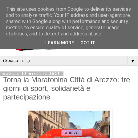
This site uses cookies from Google to deliver its services
and to analyze traffic. Your IP address and user-agent are
shared with Google along with performance and security
metrics to ensure quality of service, generate usage
statistics, and to detect and address abuse.
LEARN MORE
GOT IT
▼
sabato 18 ottobre 2025
Torna la Maratonina Città di Arezzo: tre
giorni di sport, solidarietà e
partecipazione