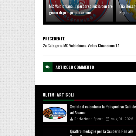
MC Valdichiana, il percorso inizia con tre
Elia Bosch
giorni di pre-preparazione
Poppi
PRECEDENTE
2a Categoria MC Valdichiana-Virtus Chianciano 1-1
ARTICOLO
COMMENTO
ULTIMI ARTICOLI
Svelato il calendario la Polisportiva Galli d
ad Alcamo
Redazione Sport
Aug 01, 2026
Quattro medaglie per la Scuderia Pan alle