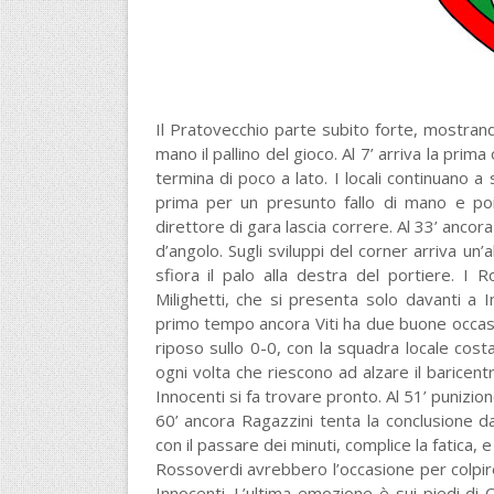
Il Pratovecchio parte subito forte, mostran
mano il pallino del gioco. Al 7’ arriva la prima
termina di poco a lato. I locali continuano a 
prima per un presunto fallo di mano e poi
direttore di gara lascia correre. Al 33’ ancora
d’angolo. Sugli sviluppi del corner arriva un’
sfiora il palo alla destra del portiere. I 
Milighetti, che si presenta solo davanti a I
primo tempo ancora Viti ha due buone occasion
riposo sullo 0-0, con la squadra locale cost
ogni volta che riescono ad alzare il baricentr
Innocenti si fa trovare pronto. Al 51’ punizion
60’ ancora Ragazzini tenta la conclusione dal
con il passare dei minuti, complice la fatica, e
Rossoverdi avrebbero l’occasione per colpire
Innocenti. L’ultima emozione è sui piedi di 