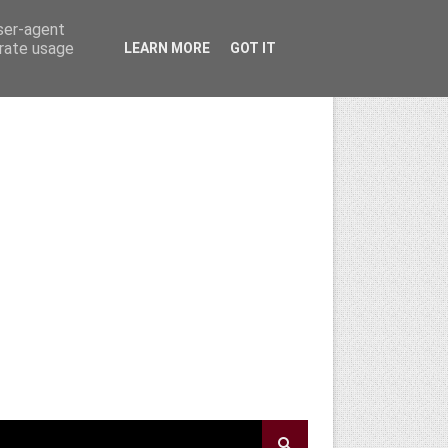
user-agent
erate usage
LEARN MORE
GOT IT