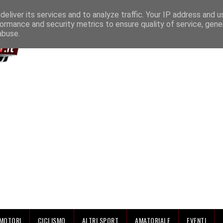
IAMO
eliver its services and to analyze traffic. Your IP address and 
ormance and security metrics to ensure quality of service, gen
abuse.
MOTORI
CICLISMO
ALTRI SPORT
AMATORIALE
EVENTI