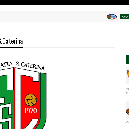
BASKET
S.Caterina
p
s
27