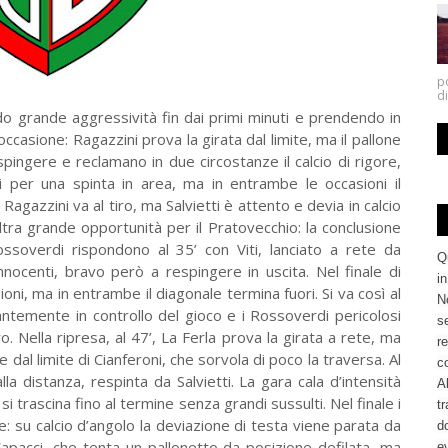
po
di
do grande aggressività fin dai primi minuti e prendendo in
 occasione: Ragazzini prova la girata dal limite, ma il pallone
spingere e reclamano in due circostanze il calcio di rigore,
 per una spinta in area, ma in entrambe le occasioni il
 Ragazzini va al tiro, ma Salvietti è attento e devia in calcio
altra grande opportunità per il Pratovecchio: la conclusione
Rossoverdi rispondono al 35’ con Viti, lanciato a rete da
Q
nnocenti, bravo però a respingere in uscita. Nel finale di
i
i, ma in entrambe il diagonale termina fuori. Si va così al
No
antemente in controllo del gioco e i Rossoverdi pericolosi
se
o. Nella ripresa, al 47’, La Ferla prova la girata a rete, ma
re
e dal limite di Cianferoni, che sorvola di poco la traversa. Al
c
la distanza, respinta da Salvietti. La gara cala d’intensità
Al
 si trascina fino al termine senza grandi sussulti. Nel finale i
tr
: su calcio d’angolo la deviazione di testa viene parata da
d
Capacci, che tenta un pallonetto da posizione defilata, ma
ev