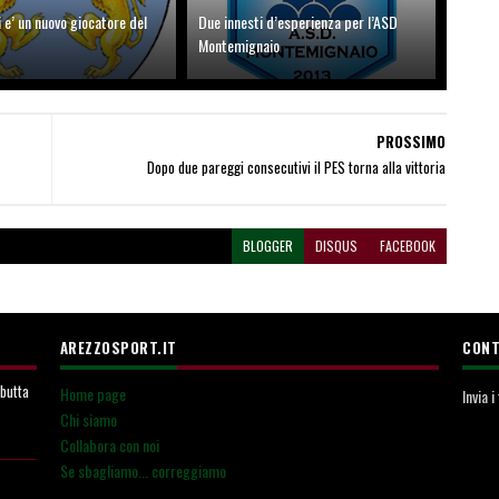
i e’ un nuovo giocatore del
Due innesti d’esperienza per l’ASD
Montemignaio
PROSSIMO
Dopo due pareggi consecutivi il PES torna alla vittoria
BLOGGER
DISQUS
FACEBOOK
AREZZOSPORT.IT
CONT
ebutta
Home page
Invia 
Chi siamo
Collabora con noi
Se sbagliamo... correggiamo