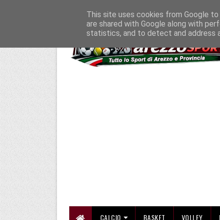
HOME
CHI SIAMO
COLLABORA CON NOI
SE SBAGLIAMO... CORREGG
This site uses cookies from Google to d
are shared with Google along with perf
statistics, and to detect and address 
CALCIO
BASKET
VOLLEY