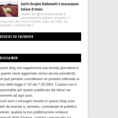
Guelfo Borghini Baldovinetti è vicecampione
italiano di tennis
Guelfo Borghini Baldovinetti è
vicecampione italiano di tennis. Il
rtacolori del Tennis Giotto, nato nel 2002, ha
sputato i campionati n...
SEGUICI SU FACEBOOK
DISCLAIMER
uesto blog non rappresenta una testata giornalistica
n quanto viene aggiornato senza alcuna periodicità .
n può pertanto considerarsi un prodotto editoriale ai
nsi della legge n° 62 del 7.03.2001. L'autore non è
sponsabile per quanto pubblicato dai lettori nei
ommenti ad ogni post.
cuni testi o immagini inserite in questo blog sono
atte da internet e, pertanto, considerate di pubblico
ominio; qualora la loro pubblicazione violasse
entuali diritti d'autore, vogliate comunicarlo via