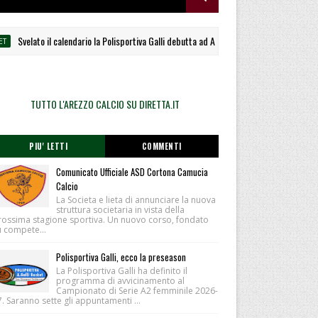
Svelato il calendario la Polisportiva Galli debutta ad Alcamo
ALTRI SPORT
TUTTO L'AREZZO CALCIO SU DIRETTA.IT
PIU' LETTI
COMMENTI
Comunicato Ufficiale ASD Cortona Camucia
Calcio
La Societa e lieta di annunciare la nuova
struttura societaria in vista della
rossima stagione sportiva. Un nuovo corso, fondato
u compete...
Polisportiva Galli, ecco la preseason
La Polisportiva Galli ha definito il
programma di avvicinamento al
Campionato di Serie A2 femminile 2026-
. Saranno sette gli appuntamenti ...