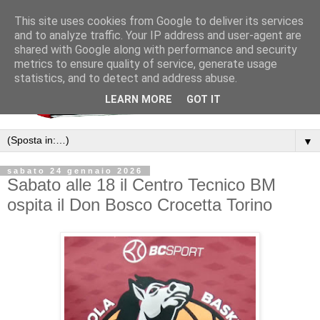
This site uses cookies from Google to deliver its services
and to analyze traffic. Your IP address and user-agent are
shared with Google along with performance and security
metrics to ensure quality of service, generate usage
statistics, and to detect and address abuse.
LEARN MORE
GOT IT
▼
sabato 24 gennaio 2026
Sabato alle 18 il Centro Tecnico BM
ospita il Don Bosco Crocetta Torino