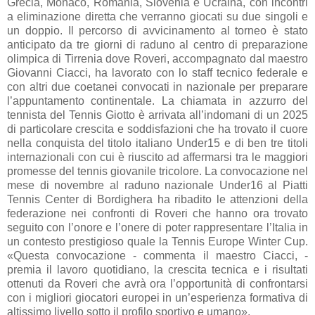
Grecia, Monaco, Romania, Slovenia e Ucraina, con incontri
a eliminazione diretta che verranno giocati su due singoli e
un doppio. Il percorso di avvicinamento al torneo è stato
anticipato da tre giorni di raduno al centro di preparazione
olimpica di Tirrenia dove Roveri, accompagnato dal maestro
Giovanni Ciacci, ha lavorato con lo staff tecnico federale e
con altri due coetanei convocati in nazionale per preparare
l’appuntamento continentale. La chiamata in azzurro del
tennista del Tennis Giotto è arrivata all’indomani di un 2025
di particolare crescita e soddisfazioni che ha trovato il cuore
nella conquista del titolo italiano Under15 e di ben tre titoli
internazionali con cui è riuscito ad affermarsi tra le maggiori
promesse del tennis giovanile tricolore. La convocazione nel
mese di novembre al raduno nazionale Under16 al Piatti
Tennis Center di Bordighera ha ribadito le attenzioni della
federazione nei confronti di Roveri che hanno ora trovato
seguito con l’onore e l’onere di poter rappresentare l’Italia in
un contesto prestigioso quale la Tennis Europe Winter Cup.
«Questa convocazione - commenta il maestro Ciacci, -
premia il lavoro quotidiano, la crescita tecnica e i risultati
ottenuti da Roveri che avrà ora l’opportunità di confrontarsi
con i migliori giocatori europei in un’esperienza formativa di
altissimo livello sotto il profilo sportivo e umano».