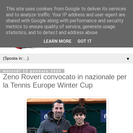
This site uses cookies from Google to deliver its services
and to analyze traffic. Your IP address and user-agent are
shared with Google along with performance and security
metrics to ensure quality of service, generate usage
statistics, and to detect and address abuse.
LEARN MORE
GOT IT
▼
martedì 13 gennaio 2026
Zeno Roveri convocato in nazionale per
la Tennis Europe Winter Cup