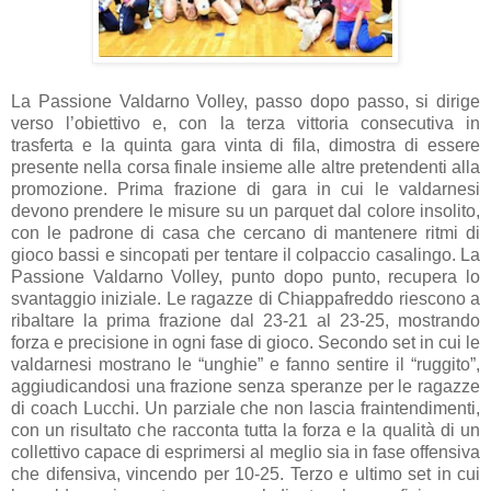
La Passione Valdarno Volley, passo dopo passo, si dirige
verso l’obiettivo e, con la terza vittoria consecutiva in
trasferta e la quinta gara vinta di fila, dimostra di essere
presente nella corsa finale insieme alle altre pretendenti alla
promozione. Prima frazione di gara in cui le valdarnesi
devono prendere le misure su un parquet dal colore insolito,
con le padrone di casa che cercano di mantenere ritmi di
gioco bassi e sincopati per tentare il colpaccio casalingo. La
Passione Valdarno Volley, punto dopo punto, recupera lo
svantaggio iniziale. Le ragazze di Chiappafreddo riescono a
ribaltare la prima frazione dal 23-21 al 23-25, mostrando
forza e precisione in ogni fase di gioco. Secondo set in cui le
valdarnesi mostrano le “unghie” e fanno sentire il “ruggito”,
aggiudicandosi una frazione senza speranze per le ragazze
di coach Lucchi. Un parziale che non lascia fraintendimenti,
con un risultato che racconta tutta la forza e la qualità di un
collettivo capace di esprimersi al meglio sia in fase offensiva
che difensiva, vincendo per 10-25. Terzo e ultimo set in cui