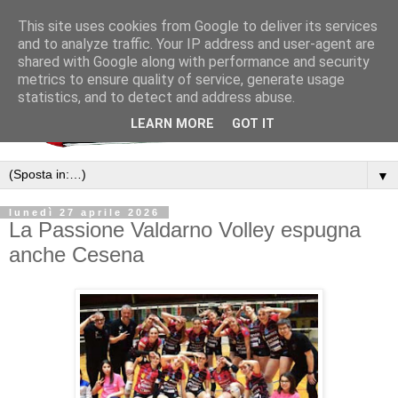
This site uses cookies from Google to deliver its services
and to analyze traffic. Your IP address and user-agent are
shared with Google along with performance and security
metrics to ensure quality of service, generate usage
statistics, and to detect and address abuse.
LEARN MORE
GOT IT
▼
lunedì 27 aprile 2026
La Passione Valdarno Volley espugna
anche Cesena