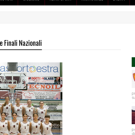
 Finali Nazionali
p
s
po
di