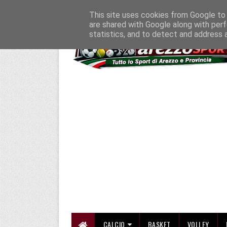
HOME
CHI SIAMO
COLLABORA CON NOI
SE SBAGLIAMO... CORREGG
This site uses cookies from Google to d
are shared with Google along with perf
statistics, and to detect and address 
CALCIO
BASKET
VOLLEY