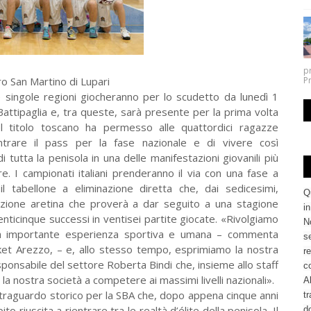
p
ro San Martino di Lupari
P
 singole regioni giocheranno per lo scudetto da lunedì 1
ttipaglia e, tra queste, sarà presente per la prima volta
el titolo toscano ha permesso alle quattordici ragazze
ntrare il pass per la fase nazionale e di vivere così
 tutta la penisola in una delle manifestazioni giovanili più
e. I campionati italiani prenderanno il via con una fase a
il tabellone a eliminazione diretta che, dai sedicesimi,
Q
azione aretina che proverà a dar seguito a una stagione
i
nticinque successi in ventisei partite giocate. «Rivolgiamo
No
ta importante esperienza sportiva e umana – commenta
se
sket Arezzo, – e, allo stesso tempo, esprimiamo la nostra
re
sponsabile del settore Roberta Bindi che, insieme allo staff
c
 la nostra società a competere ai massimi livelli nazionali».
Al
n traguardo storico per la SBA che, dopo appena cinque anni
tr
o riuscita a rientrare tra le realtà d’élite della penisola. Il
d