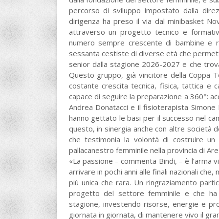
percorso di sviluppo impostato dalla direz
dirigenza ha preso il via dal minibasket N
attraverso un progetto tecnico e formati
numero sempre crescente di bambine e rag
sessanta cestiste di diverse età che permett
senior dalla stagione 2026-2027 e che trovano
Questo gruppo, già vincitore della Coppa 
costante crescita tecnica, fisica, tattica e c
capace di seguire la preparazione a 360°: acca
Andrea Donatacci e il fisioterapista Simone M
hanno gettato le basi per il successo nel cam
questo, in sinergia anche con altre società 
che testimonia la volontà di costruire un 
pallacanestro femminile nella provincia di Are
«La passione – commenta Bindi, – è l’arma v
arrivare in pochi anni alle finali nazionali ch
più unica che rara. Un ringraziamento parti
progetto del settore femminile e che ha 
stagione, investendo risorse, energie e profe
giornata in giornata, di mantenere vivo il gr