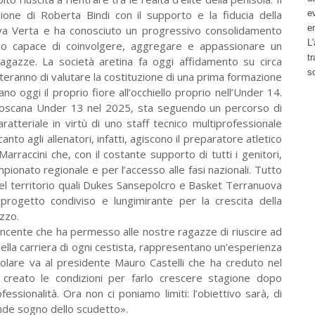
ione di Roberta Bindi con il supporto e la fiducia della
ev
e
ova Verta e ha conosciuto un progressivo consolidamento
L'
vo capace di coinvolgere, aggregare e appassionare un
t
azze. La società aretina fa oggi affidamento su circa
s
eranno di valutare la costituzione di una prima formazione
 oggi il proprio fiore all’occhiello proprio nell’Under 14.
Toscana Under 13 nel 2025, sta seguendo un percorso di
aratteriale in virtù di uno staff tecnico multiprofessionale
nto agli allenatori, infatti, agiscono il preparatore atletico
arraccini che, con il costante supporto di tutti i genitori,
pionato regionale e per l’accesso alle fasi nazionali. Tutto
del territorio quali Dukes Sansepolcro e Basket Terranuova
progetto condiviso e lungimirante per la crescita della
zzo.
incente che ha permesso alle nostre ragazze di riuscire ad
e, nella carriera di ogni cestista, rappresentano un’esperienza
colare va al presidente Mauro Castelli che ha creduto nel
creato le condizioni per farlo crescere stagione dopo
ssionalità. Ora non ci poniamo limiti: l’obiettivo sarà, di
ande sogno dello scudetto».