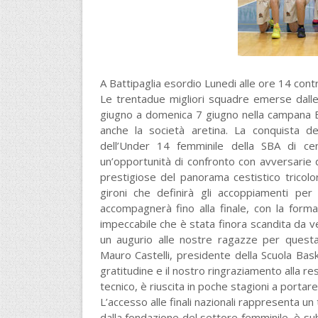
A Battipaglia esordio Lunedi alle ore 14 cont
Le trentadue migliori squadre emerse dalle
giugno a domenica 7 giugno nella campana Ba
anche la società aretina. La conquista d
dell’Under 14 femminile della SBA di ce
un’opportunità di confronto con avversarie di
prestigiose del panorama cestistico tricolor
gironi che definirà gli accoppiamenti per 
accompagnerà fino alla finale, con la form
impeccabile che è stata finora scandita da ve
un augurio alle nostre ragazze per ques
Mauro Castelli, presidente della Scuola Ba
gratitudine e il nostro ringraziamento alla re
tecnico, è riuscita in poche stagioni a portare
L’accesso alle finali nazionali rappresenta u
dalla fondazione del settore femminile, è subit