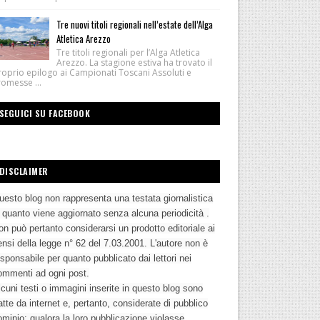
Tre nuovi titoli regionali nell’estate dell’Alga
Atletica Arezzo
Tre titoli regionali per l’Alga Atletica
Arezzo. La stagione estiva ha trovato il
roprio epilogo ai Campionati Toscani Assoluti e
romesse ...
SEGUICI SU FACEBOOK
DISCLAIMER
uesto blog non rappresenta una testata giornalistica
n quanto viene aggiornato senza alcuna periodicità .
n può pertanto considerarsi un prodotto editoriale ai
nsi della legge n° 62 del 7.03.2001. L'autore non è
sponsabile per quanto pubblicato dai lettori nei
ommenti ad ogni post.
cuni testi o immagini inserite in questo blog sono
atte da internet e, pertanto, considerate di pubblico
ominio; qualora la loro pubblicazione violasse