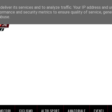
IAMO
eliver its services and to analyze traffic. Your IP address and 
ormance and security metrics to ensure quality of service, gen
abuse.
MOTORI
CICLISMO
ALTRI SPORT
AMATORIALE
EVENTI