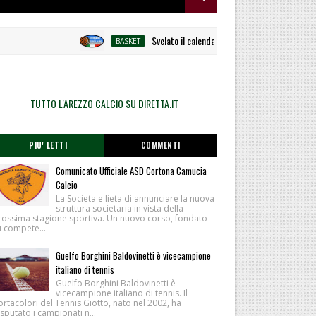
Svelato il calendario la Polisportiva Galli debutta 
BASKET
TUTTO L'AREZZO CALCIO SU DIRETTA.IT
PIU' LETTI
COMMENTI
Comunicato Ufficiale ASD Cortona Camucia
Calcio
La Societa e lieta di annunciare la nuova
struttura societaria in vista della
rossima stagione sportiva. Un nuovo corso, fondato
u compete...
Guelfo Borghini Baldovinetti è vicecampione
italiano di tennis
Guelfo Borghini Baldovinetti è
vicecampione italiano di tennis. Il
rtacolori del Tennis Giotto, nato nel 2002, ha
sputato i campionati n...