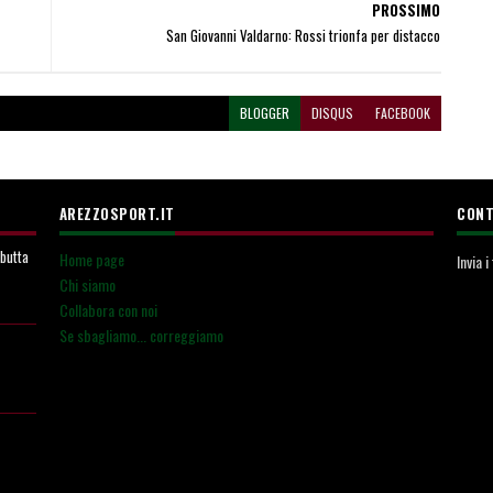
PROSSIMO
San Giovanni Valdarno: Rossi trionfa per distacco
BLOGGER
DISQUS
FACEBOOK
AREZZOSPORT.IT
CONT
ebutta
Home page
Invia 
Chi siamo
Collabora con noi
Se sbagliamo... correggiamo