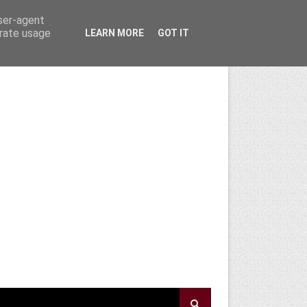
user-agent
erate usage
LEARN MORE
GOT IT