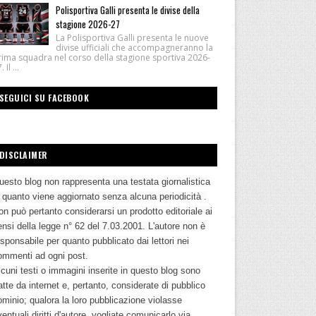
Polisportiva Galli presenta le divise della
stagione 2026-27
La Polisportiva Galli presenta le nuove
divise ufficiali che accompagneranno la
rima squadra nel corso della stagione sportiva 2026-
 Il ...
SEGUICI SU FACEBOOK
DISCLAIMER
uesto blog non rappresenta una testata giornalistica
n quanto viene aggiornato senza alcuna periodicità .
n può pertanto considerarsi un prodotto editoriale ai
nsi della legge n° 62 del 7.03.2001. L'autore non è
sponsabile per quanto pubblicato dai lettori nei
ommenti ad ogni post.
cuni testi o immagini inserite in questo blog sono
atte da internet e, pertanto, considerate di pubblico
ominio; qualora la loro pubblicazione violasse
entuali diritti d'autore, vogliate comunicarlo via