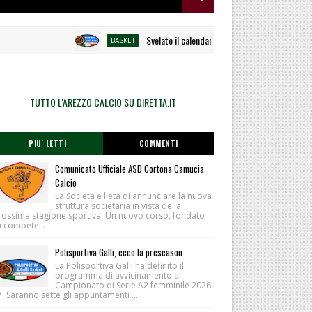
Svelato il calendario la Polisportiva Galli debutta 
BASKET
TUTTO L'AREZZO CALCIO SU DIRETTA.IT
PIU' LETTI
COMMENTI
Comunicato Ufficiale ASD Cortona Camucia
Calcio
La Societa e lieta di annunciare la nuova
struttura societaria in vista della
rossima stagione sportiva. Un nuovo corso, fondato
u compete...
Polisportiva Galli, ecco la preseason
La Polisportiva Galli ha definito il
programma di avvicinamento al
Campionato di Serie A2 femminile 2026-
. Saranno sette gli appuntamenti ...