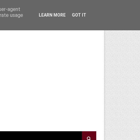
user-agent
erate usage
LEARN MORE
GOT IT