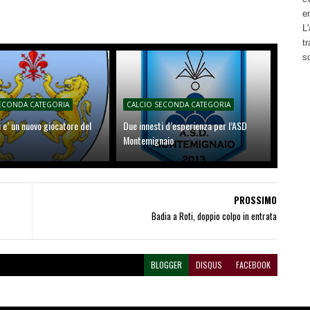
e
L'
t
s
SECONDA CATEGORIA
CALCIO SECONDA CATEGORIA
i e’ un nuovo giocatore del
Due innesti d’esperienza per l’ASD
Montemignaio
PROSSIMO
Badia a Roti, doppio colpo in entrata
BLOGGER
DISQUS
FACEBOOK