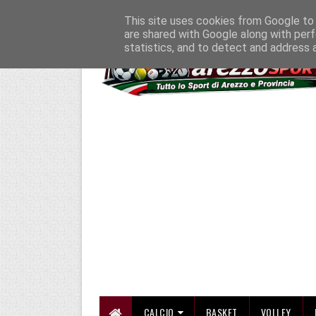
HOME
CHI SIAMO
COLLABORA CON NOI
SE SBAGLIAMO... CORREGG
This site uses cookies from Google to d
are shared with Google along with perf
statistics, and to detect and address 
CALCIO
BASKET
VOLLEY