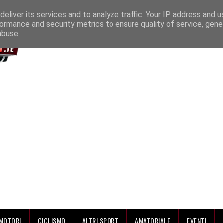
IAMO
eliver its services and to analyze traffic. Your IP address and 
ormance and security metrics to ensure quality of service, gen
abuse.
MOTORI
CICLISMO
ALTRI SPORT
AMATORIALE
EVENTI