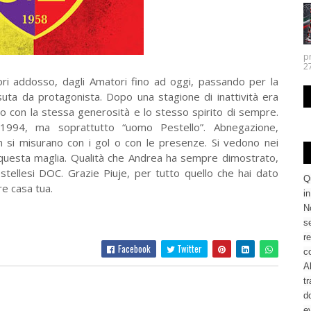
p
27.
ori addosso, dagli Amatori fino ad oggi, passando per la
suta da protagonista. Dopo una stagione di inattività era
co con la stessa generosità e lo stesso spirito di sempre.
 1994, ma soprattutto “uomo Pestello”. Abnegazione,
si misurano con i gol o con le presenze. Si vedono nei
per questa maglia. Qualità che Andrea ha sempre dimostrato,
estellesi DOC. Grazie Piuje, per tutto quello che hai dato
Q
e casa tua.
i
No
se
re
Facebook
Twitter
c
Al
tr
d
ev