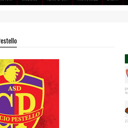
Pestello
p
s
27