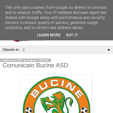
This site uses cookies from Google to deliver its services
and to analyze traffic. Your IP address and user-agent are
shared with Google along with performance and security
metrics to ensure quality of service, generate usage
statistics, and to detect and address abuse.
LEARN MORE
GOT IT
▼
sabato 20 giugno 2026
Comunicato Bucine ASD