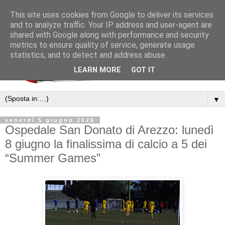
This site uses cookies from Google to deliver its services
and to analyze traffic. Your IP address and user-agent are
shared with Google along with performance and security
metrics to ensure quality of service, generate usage
statistics, and to detect and address abuse.
LEARN MORE
GOT IT
▼
venerdì 5 giugno 2026
Ospedale San Donato di Arezzo: lunedì
8 giugno la finalissima di calcio a 5 dei
“Summer Games”