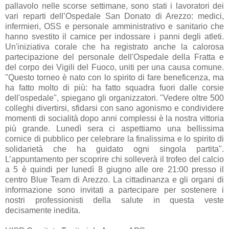
pallavolo nelle scorse settimane, sono stati i lavoratori dei
vari reparti dell’Ospedale San Donato di Arezzo: medici,
infermieri, OSS e personale amministrativo e sanitario che
hanno svestito il camice per indossare i panni degli atleti.
Un'iniziativa corale che ha registrato anche la calorosa
partecipazione del personale dell'Ospedale della Fratta e
del corpo dei Vigili del Fuoco, uniti per una causa comune.
"Questo torneo è nato con lo spirito di fare beneficenza, ma
ha fatto molto di più: ha fatto squadra fuori dalle corsie
dell'ospedale", spiegano gli organizzatori. "Vedere oltre 500
colleghi divertirsi, sfidarsi con sano agonismo e condividere
momenti di socialità dopo anni complessi è la nostra vittoria
più grande. Lunedì sera ci aspettiamo una bellissima
cornice di pubblico per celebrare la finalissima e lo spirito di
solidarietà che ha guidato ogni singola partita".
L’appuntamento per scoprire chi solleverà il trofeo del calcio
a 5 è quindi per lunedì 8 giugno alle ore 21:00 presso il
centro Blue Team di Arezzo. La cittadinanza e gli organi di
informazione sono invitati a partecipare per sostenere i
nostri professionisti della salute in questa veste
decisamente inedita.