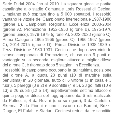
Serie D dal 2004 fino al 2010. La squadra gioca le partite
casalinghe allo stadio Comunale Loris Rossetti di Cecina.
L’impianto può ospitare fino a 5 000 spettatori. I rossoblù
vantano le vittorie del Campionato Interregionale 1987-1988
(girone E), Campionati Regionali Eccellenza 2003-2004
(girone A), Promozione 1952-1953 (girone B), 1975-1976
(girone unico), 1978-1979 (girone A), 2022-2023 (girone C),
Prima Categoria 1965-1966 (girone C), 1966-1967 (girone
C), 2014-2015 (girone D), Prima Divisione 1938-1939 e
Terza Divisione 1930-1931. Cecina che dopo aver vinto lo
scorso campionato di Promozione, chiuso con 9 punti di
vantaggio sulla seconda, migliore attacco e miglior difesa
del girone C, è ritornato dopo 5 stagioni in Eccellenza.
I rossoblù in campionato occupano la quintultima posizione
del girone A, a quota 23 punti (10 di margine sulla
penultima) in 20 giornate, frutto di 6 vittorie (3 in casa e 3
fuori), 5 pareggi (3 e 2) e 9 sconfitte (4 e 5), 23 gol fatti (10 e
13) e 26 subiti (12 e 14), rispettivamente settimo attacco e
quinta peggior difesa del raggruppamento. 6 reti realizzate
da Pallecchi, 4 da Rovini (uno su rigore), 3 da Carlotti e
Skerma, 2 da Fiorini e uno ciascuno da Bardini, Brizzi,
Diagne, El Falahi e Startari. Cecinesi reduci da tre sconfitte