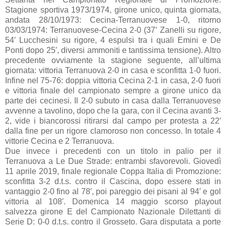
Stagione sportiva 1973/1974, girone unico, quinta giornata,
andata 28/10/1973: Cecina-Terranuovese 1-0, ritorno
03/03/1974: Terranuovese-Cecina 2-0 (37′ Zanelli su rigore,
54′ Lucchesini su rigore, 4 espulsi tra i quali Emini e De
Ponti dopo 25′, diversi ammoniti e tantissima tensione). Altro
precedente ovviamente la stagione seguente, all’ultima
giornata: vittoria Terranuova 2-0 in casa e sconfitta 1-0 fuori.
Infine nel 75-76: doppia vittoria Cecina 2-1 in casa, 2-0 fuori
e vittoria finale del campionato sempre a girone unico da
parte dei cecinesi. Il 2-0 subuto in casa dalla Terranuovese
avvenne a tavolino, dopo che la gara, con il Cecina avanti 3-
2, vide i biancorossi ritirarsi dal campo per protesta a 22′
dalla fine per un rigore clamoroso non concesso. In totale 4
vittorie Cecina e 2 Terranuova.
Due invece i precedenti con un titolo in palio per il
Terranuova a Le Due Strade: entrambi sfavorevoli. Giovedì
11 aprile 2019, finale regionale Coppa Italia di Promozione:
sconfitta 3-2 d.t.s. contro il Cascina, dopo essere stati in
vantaggio 2-0 fino al 78′, poi pareggio dei pisani al 94′ e gol
vittoria al 108′. Domenica 14 maggio scorso playout
salvezza girone E del Campionato Nazionale Dilettanti di
Serie D: 0-0 d.t.s. contro il Grosseto. Gara disputata a porte