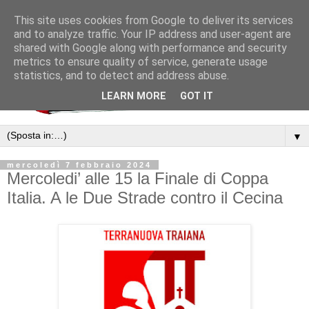
This site uses cookies from Google to deliver its services
and to analyze traffic. Your IP address and user-agent are
shared with Google along with performance and security
metrics to ensure quality of service, generate usage
statistics, and to detect and address abuse.
LEARN MORE
GOT IT
▼
mercoledì 7 febbraio 2024
Mercoledi’ alle 15 la Finale di Coppa
Italia. A le Due Strade contro il Cecina