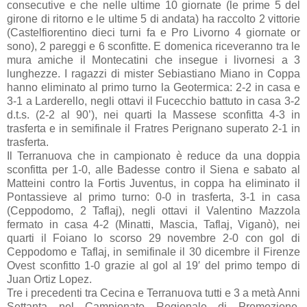
consecutive e che nelle ultime 10 giornate (le prime 5 del
girone di ritorno e le ultime 5 di andata) ha raccolto 2 vittorie
(Castelfiorentino dieci turni fa e Pro Livorno 4 giornate or
sono), 2 pareggi e 6 sconfitte. E domenica riceveranno tra le
mura amiche il Montecatini che insegue i livornesi a 3
lunghezze. I ragazzi di mister Sebiastiano Miano in Coppa
hanno eliminato al primo turno la Geotermica: 2-2 in casa e
3-1 a Larderello, negli ottavi il Fucecchio battuto in casa 3-2
d.t.s. (2-2 al 90’), nei quarti la Massese sconfitta 4-3 in
trasferta e in semifinale il Fratres Perignano superato 2-1 in
trasferta.
Il Terranuova che in campionato è reduce da una doppia
sconfitta per 1-0, alle Badesse contro il Siena e sabato al
Matteini contro la Fortis Juventus, in coppa ha eliminato il
Pontassieve al primo turno: 0-0 in trasferta, 3-1 in casa
(Ceppodomo, 2 Taflaj), negli ottavi il Valentino Mazzola
fermato in casa 4-2 (Minatti, Mascia, Taflaj, Viganò), nei
quarti il Foiano lo scorso 29 novembre 2-0 con gol di
Ceppodomo e Taflaj, in semifinale il 30 dicembre il Firenze
Ovest sconfitto 1-0 grazie al gol al 19′ del primo tempo di
Juan Ortiz Lopez.
Tre i precedenti tra Cecina e Terranuova tutti e 3 a metà Anni
Settanta nel Campionato Regionale di Promozione.