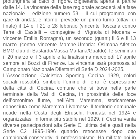
prolungherà ai calci di rigore. Biglietteria aperta a partire
dalle 14. La vincente della fase regionale accederà alla fase
nazionale – edizione numero 58 – il cui programma, con
gare di andata e ritorno, prevede un primo turno (ottavi di
finale) il 14 e il 21 o 28 febbraio (vincente Toscana contro
Terre di Castelli – compagine di Vignola di Modena –
vincente Emilia Romagna), un secondo (quarti) il 6 e il 13
marzo (contro vincente Marche-Umbria: Osimana-Atletico
BMG club di Bastardo/Massa Martana/Gualdo), le semifinali
il 20 marzo e il 3 aprile e la finalissima mercoledì 17 aprile
sempre al Bozzi di Firenze. La vincente sarà promossa al
Campionato Nazionale Dilettanti di Serie D 2024-2025.
L’Associazione Calcistica Sporting Cecina 1929, colori
sociali rossoblù, simbolo l’omino di ferro, è espressione
della città di Cecina, comune che si trova nella parte
terminale della Val di Cecina, in prossimità della foce
dell’omonimo fiume, nell’Alta Maremma, storicamente
conosciuta come Maremma Livornese. Il territorio comunale
ricade nella Costa degli Etruschi. Fondata nel 1924 e
organizzatasi in forma più stabile nel 1929, il Cecina vanta
diverse partecipazioni alla Serie C, ultima delle quali nella
Serie C2 1995-1996 quando retrocesse dopo otto
campionati consecutivi di professionismo. Ha militato poi in