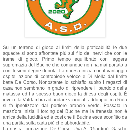
Su un terreno di gioco ai limiti della praticabilità le due
squadre si sono affrontate più sul filo dei nervi che con le
trame di gioco. Primo tempo equilibrato con leggera
supremazia del Bucine che comunque non ha mai portato a
conclusioni degne di nota. La ripresa inizia con il vantaggio
ospite: azione di contropiede veloce e Di Mella dal limite
batte De Corso. Nonostante lo schiaffo subìto i ragazzi di
casa non sembrano in grado di riprendere il bandolo della
matassa ed ha spesso buon gioco la difesa degli ospiti. È
invece la Valdambra ad andare vicino al raddoppio, ma Rida
si fa ipnotizzare dal portiere arancio verde. Passata la
mezz'ora inizia il forcing del Bucine ma la frenesia non è
amica della lucidità ed è così che il Bucine esce sconfitto da
una partita sulla carta più che abbordabile.
La nostra formazione: De Corso, Uva A. (Giardini), Gaschi,