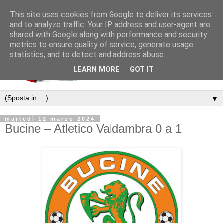
This site uses cookies from Google to deliver its services
and to analyze traffic. Your IP address and user-agent are
shared with Google along with performance and security
metrics to ensure quality of service, generate usage
statistics, and to detect and address abuse.
LEARN MORE
GOT IT
▼
martedì 12 marzo 2024
Bucine – Atletico Valdambra 0 a 1