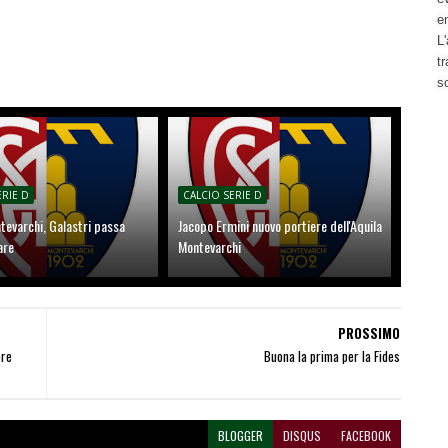
e
L'
t
s
ERIE D
CALCIO SERIE D
tevarchi, Galastri passa
Jacopo Ermini nuovo portiere dell'Aquila
are
Montevarchi
PROSSIMO
bre
Buona la prima per la Fides
BLOGGER
DISQUS
FACEBOOK