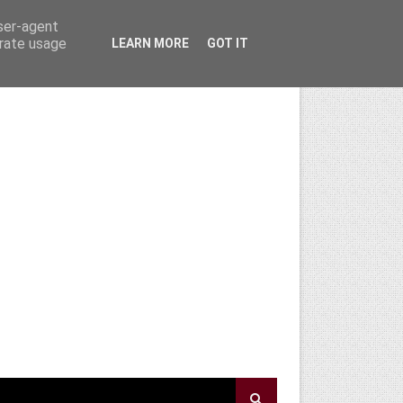
user-agent
erate usage
LEARN MORE
GOT IT