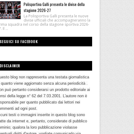
Polisportiva Galli presenta le divise della
stagione 2026-27
La Polisportiva Galli presenta le nuove
divise ufficiali che accompagneranno la
rima squadra nel corso della stagione sportiva 2026-
 Il ...
SEGUICI SU FACEBOOK
DISCLAIMER
uesto blog non rappresenta una testata giornalistica
n quanto viene aggiornato senza alcuna periodicità .
n può pertanto considerarsi un prodotto editoriale ai
nsi della legge n° 62 del 7.03.2001. L'autore non è
sponsabile per quanto pubblicato dai lettori nei
ommenti ad ogni post.
cuni testi o immagini inserite in questo blog sono
atte da internet e, pertanto, considerate di pubblico
ominio; qualora la loro pubblicazione violasse
entuali diritti d'autore, vogliate comunicarlo via