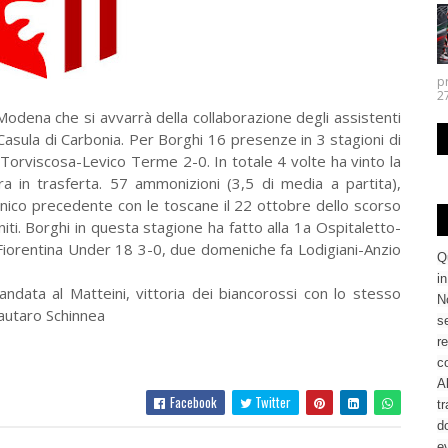
p
27.
Modena che si avvarrà della collaborazione degli assistenti
Casula di Carbonia. Per Borghi 16 presenze in 3 stagioni di
Torviscosa-Levico Terme 2-0. In totale 4 volte ha vinto la
a in trasferta. 57 ammonizioni (3,5 di media a partita),
Unico precedente con le toscane il 22 ottobre dello scorso
ti. Borghi in questa stagione ha fatto alla 1a Ospitaletto-
Fiorentina Under 18 3-0, due domeniche fa Lodigiani-Anzio
Q
i
andata al Matteini, vittoria dei biancorossi con lo stesso
No
Lautaro Schinnea
se
re
c
Al
Facebook
Twitter
tr
d
ev