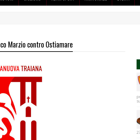
Anco Marzio contro Ostiamare
p
s
27