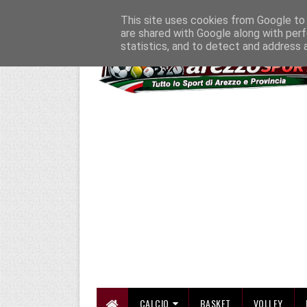
HOME
CHI SIAMO
COLLABORA CON NOI
SE SBAGLIAMO... CORREGG
This site uses cookies from Google to d
are shared with Google along with perf
statistics, and to detect and address 
CALCIO
BASKET
VOLLEY