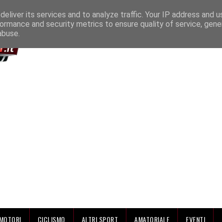
IAMO
eliver its services and to analyze traffic. Your IP address and 
ormance and security metrics to ensure quality of service, gen
abuse.
MOTORI
CICLISMO
ALTRI SPORT
AMATORIALE
EVENTI