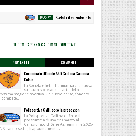
Svelato il calendario la Polisportiva Galli debutta ad Al
BASKET
TUTTO L'AREZZO CALCIO SU DIRETTA.IT
PIU' LETTI
COMMENTI
Comunicato Ufficiale ASD Cortona Camucia
Calcio
La Societa e lieta di annunciare la nuova
struttura societaria in vista della
rossima stagione sportiva. Un nuovo corso, fondato
u compete...
Polisportiva Galli, ecco la preseason
La Polisportiva Galli ha definito il
programma di avvicinamento al
Campionato di Serie A2 femminile 2026-
. Saranno sette gli appuntamenti ...