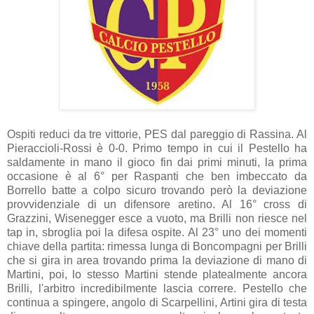
Ospiti reduci da tre vittorie, PES dal pareggio di Rassina. Al
Pieraccioli-Rossi è 0-0. Primo tempo in cui il Pestello ha
saldamente in mano il gioco fin dai primi minuti, la prima
occasione è al 6° per Raspanti che ben imbeccato da
Borrello batte a colpo sicuro trovando però la deviazione
provvidenziale di un difensore aretino. Al 16° cross di
Grazzini, Wisenegger esce a vuoto, ma Brilli non riesce nel
tap in, sbroglia poi la difesa ospite. Al 23° uno dei momenti
chiave della partita: rimessa lunga di Boncompagni per Brilli
che si gira in area trovando prima la deviazione di mano di
Martini, poi, lo stesso Martini stende platealmente ancora
Brilli, l'arbitro incredibilmente lascia correre. Pestello che
continua a spingere, angolo di Scarpellini, Artini gira di testa