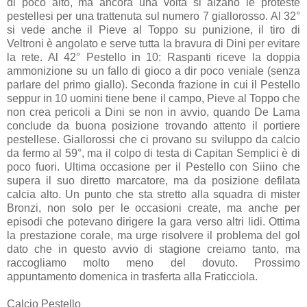
di poco alto, ma ancora una volta si alzano le proteste
pestellesi per una trattenuta sul numero 7 giallorosso. Al 32°
si vede anche il Pieve al Toppo su punizione, il tiro di
Veltroni è angolato e serve tutta la bravura di Dini per evitare
la rete. Al 42° Pestello in 10: Raspanti riceve la doppia
ammonizione su un fallo di gioco a dir poco veniale (senza
parlare del primo giallo). Seconda frazione in cui il Pestello
seppur in 10 uomini tiene bene il campo, Pieve al Toppo che
non crea pericoli a Dini se non in avvio, quando De Lama
conclude da buona posizione trovando attento il portiere
pestellese. Giallorossi che ci provano su sviluppo da calcio
da fermo al 59°, ma il colpo di testa di Capitan Semplici è di
poco fuori. Ultima occasione per il Pestello con Siino che
supera il suo diretto marcatore, ma da posizione defilata
calcia alto. Un punto che sta stretto alla squadra di mister
Bronzi, non solo per le occasioni create, ma anche per
episodi che potevano dirigere la gara verso altri lidi. Ottima
la prestazione corale, ma urge risolvere il problema del gol
dato che in questo avvio di stagione creiamo tanto, ma
raccogliamo molto meno del dovuto. Prossimo
appuntamento domenica in trasferta alla Fraticciola.
Calcio Pestello