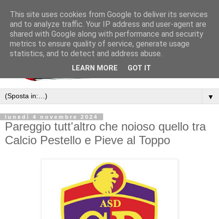
This site uses cookies from Google to deliver its services
and to analyze traffic. Your IP address and user-agent are
shared with Google along with performance and security
metrics to ensure quality of service, generate usage
statistics, and to detect and address abuse.
LEARN MORE
GOT IT
▼
lunedì 4 novembre 2024
Pareggio tutt'altro che noioso quello tra
Calcio Pestello e Pieve al Toppo