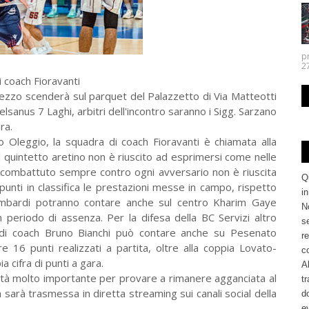
p
27.
i coach Fioravanti
rezzo scenderà sul parquet del Palazzetto di Via Matteotti
sanus 7 Laghi, arbitri dell'incontro saranno i Sigg. Sarzano
ra.
o Oleggio, la squadra di coach Fioravanti è chiamata alla
 quintetto aretino non è riuscito ad esprimersi come nelle
combattuto sempre contro ogni avversario non è riuscita
Q
punti in classifica le prestazioni messe in campo, rispetto
i
lombardi potranno contare anche sul centro Kharim Gaye
No
periodo di assenza. Per la difesa della BC Servizi altro
se
 di coach Bruno Bianchi può contare anche su Pesenato
re
e 16 punti realizzati a partita, oltre alla coppia Lovato-
c
cifra di punti a gara.
Al
ità molto importante per provare a rimanere agganciata al
tr
 sarà trasmessa in diretta streaming sui canali social della
d
ev