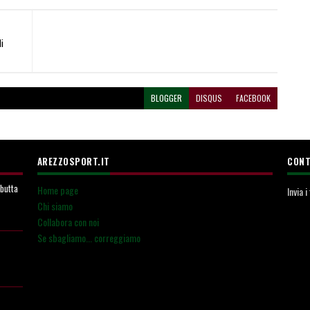
i
BLOGGER
DISQUS
FACEBOOK
AREZZOSPORT.IT
CONT
ebutta
Home page
Invia 
Chi siamo
Collabora con noi
Se sbagliamo... correggiamo