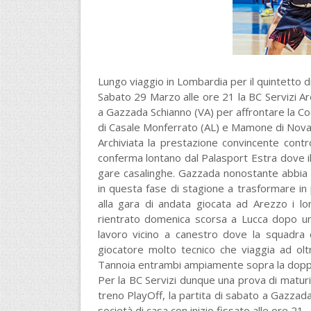
Lungo viaggio in Lombardia per il quintetto d
Sabato 29 Marzo alle ore 21 la BC Servizi A
a Gazzada Schianno (VA) per affrontare la Coel
di Casale Monferrato (AL) e Mamone di Nova
Archiviata la prestazione convincente contr
conferma lontano dal Palasport Estra dove il
gare casalinghe. Gazzada nonostante abbia 
in questa fase di stagione a trasformare in 
alla gara di andata giocata ad Arezzo i 
rientrato domenica scorsa a Lucca dopo un 
lavoro vicino a canestro dove la squadra
giocatore molto tecnico che viaggia ad oltr
Tannoia entrambi ampiamente sopra la doppia 
Per la BC Servizi dunque una prova di matur
treno PlayOff, la partita di sabato a Gazzada
società di casa con inizio fissato alle ore 21.