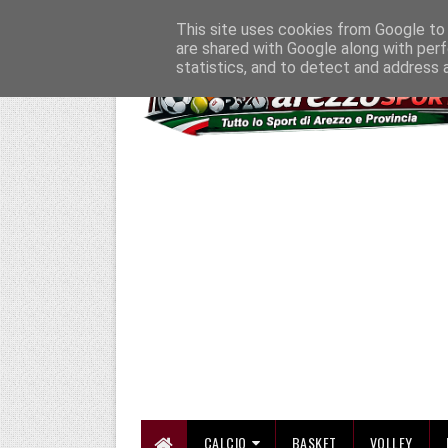
HOME
CHI SIAMO
COLLABORA CON NOI
SE SBAGLIAMO... CORREGG
This site uses cookies from Google to d
are shared with Google along with perf
statistics, and to detect and address 
CALCIO
BASKET
VOLLEY