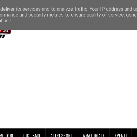
IAMO
eliver its services and to analyze traffic. Your IP address and 
ormance and security metrics to ensure quality of service, gen
abuse.
MOTORI
CICLISMO
ALTRI SPORT
AMATORIALE
EVENTI