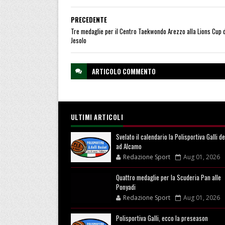
PRECEDENTE
Tre medaglie per il Centro Taekwondo Arezzo alla Lions Cup d
Jesolo
ARTICOLO
COMMENTO
ULTIMI ARTICOLI
Svelato il calendario la Polisportiva Galli d
ad Alcamo
Redazione Sport
Aug 01, 2026
Quattro medaglie per la Scuderia Pan alle
Ponyadi
Redazione Sport
Aug 01, 2026
Polisportiva Galli, ecco la preseason