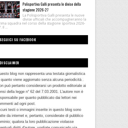
Polisportiva Galli presenta le divise della
stagione 2026-27
La Polisportiva Galli presenta le nuove
divise ufficiali che accompagneranno la
rima squadra nel corso della stagione sportiva 2026-
 Il ...
SEGUICI SU FACEBOOK
DISCLAIMER
uesto blog non rappresenta una testata giornalistica
n quanto viene aggiornato senza alcuna periodicità .
n può pertanto considerarsi un prodotto editoriale ai
nsi della legge n° 62 del 7.03.2001. L'autore non è
sponsabile per quanto pubblicato dai lettori nei
ommenti ad ogni post.
cuni testi o immagini inserite in questo blog sono
atte da internet e, pertanto, considerate di pubblico
ominio; qualora la loro pubblicazione violasse
entuali diritti d'autore, vogliate comunicarlo via