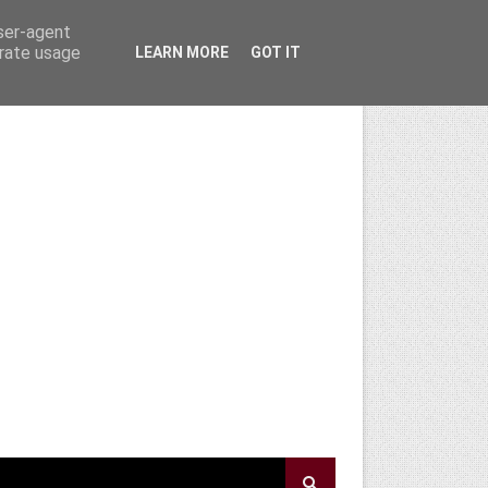
user-agent
erate usage
LEARN MORE
GOT IT