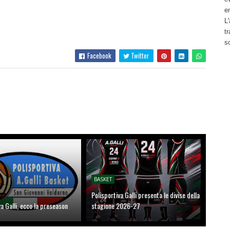
e
L'
t
s
Facebook
Twitter
BASKET
Polisportiva Galli presenta le divise della
va Galli, ecco la preseason
stagione 2026-27