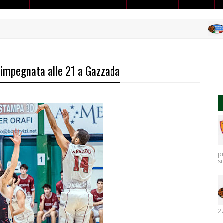
B
i impegnata alle 21 a Gazzada
p
s
27