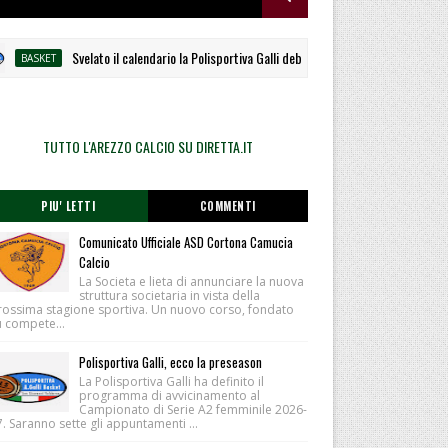
Svelato il calendario la Polisportiva Galli debutta ad Alcamo
ASKET
AL
TUTTO L'AREZZO CALCIO SU DIRETTA.IT
PIU' LETTI
COMMENTI
Comunicato Ufficiale ASD Cortona Camucia
Calcio
La Societa e lieta di annunciare la nuova
struttura societaria in vista della
rossima stagione sportiva. Un nuovo corso, fondato
u compete...
Polisportiva Galli, ecco la preseason
La Polisportiva Galli ha definito il
programma di avvicinamento al
Campionato di Serie A2 femminile 2026-
. Saranno sette gli appuntamenti ...