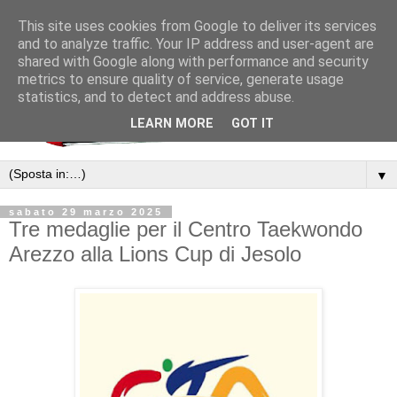
This site uses cookies from Google to deliver its services
and to analyze traffic. Your IP address and user-agent are
shared with Google along with performance and security
metrics to ensure quality of service, generate usage
statistics, and to detect and address abuse.
LEARN MORE
GOT IT
▼
sabato 29 marzo 2025
Tre medaglie per il Centro Taekwondo
Arezzo alla Lions Cup di Jesolo