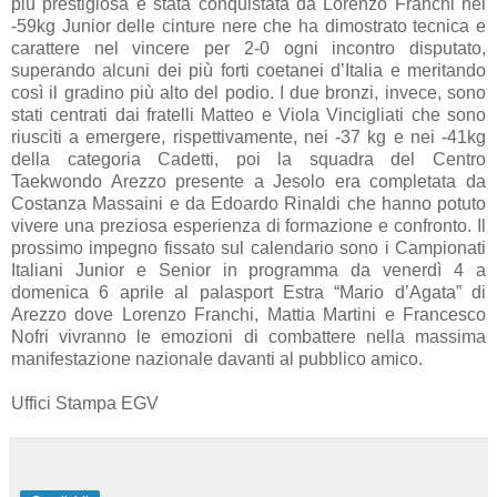
più prestigiosa è stata conquistata da Lorenzo Franchi nei
-59kg Junior delle cinture nere che ha dimostrato tecnica e
carattere nel vincere per 2-0 ogni incontro disputato,
superando alcuni dei più forti coetanei d’Italia e meritando
così il gradino più alto del podio. I due bronzi, invece, sono
stati centrati dai fratelli Matteo e Viola Vincigliati che sono
riusciti a emergere, rispettivamente, nei -37 kg e nei -41kg
della categoria Cadetti, poi la squadra del Centro
Taekwondo Arezzo presente a Jesolo era completata da
Costanza Massaini e da Edoardo Rinaldi che hanno potuto
vivere una preziosa esperienza di formazione e confronto. Il
prossimo impegno fissato sul calendario sono i Campionati
Italiani Junior e Senior in programma da venerdì 4 a
domenica 6 aprile al palasport Estra “Mario d’Agata” di
Arezzo dove Lorenzo Franchi, Mattia Martini e Francesco
Nofri vivranno le emozioni di combattere nella massima
manifestazione nazionale davanti al pubblico amico.
Uffici Stampa EGV