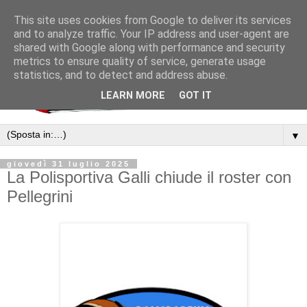
This site uses cookies from Google to deliver its services
and to analyze traffic. Your IP address and user-agent are
shared with Google along with performance and security
metrics to ensure quality of service, generate usage
statistics, and to detect and address abuse.
LEARN MORE
GOT IT
▼
giovedì 31 luglio 2025
La Polisportiva Galli chiude il roster con
Pellegrini