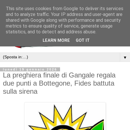
This site uses cookies from Google to deliver its services
and to analyze traffic. Your IP address and user-agent are
shared with Google along with performance and security
metrics to ensure quality of service, generate usage
statistics, and to detect and address abuse.
LEARN MORE
GOT IT
▼
lunedì 19 gennaio 2026
La preghiera finale di Gangale regala
due punti a Bottegone, Fides battuta
sulla sirena